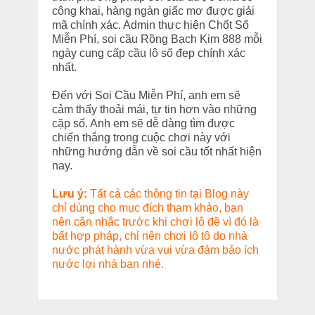
công khai, hàng ngàn giấc mơ được giải
mã chính xác. Admin thực hiện Chốt Số
Miễn Phí, soi cầu Rồng Bạch Kim 888 mỗi
ngày cung cấp cầu lô số đẹp chính xác
nhất.
Đến với Soi Cầu Miễn Phí, anh em sẽ
cảm thấy thoải mái, tự tin hơn vào những
cặp số. Anh em sẽ dễ dàng tìm được
chiến thắng trong cuộc chơi này với
những hướng dẫn về soi cầu tốt nhất hiện
nay.
Lưu ý:
Tất cả các thông tin tại Blog này
chỉ dùng cho mục đích tham khảo, bạn
nên cân nhắc trước khi chơi lô đề vì đó là
bất hợp pháp, chỉ nên chơi lô tô do nhà
nước phát hành vừa vui vừa đảm bảo ích
nước lợi nhà bạn nhé.