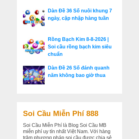
Dàn Đề 36 Số nuôi khung 7
ngày, cập nhập hàng tuần
Rồng Bạch Kim 8-8-2026 |
Soi cầu rồng bạch kim siêu
chuẩn
Dàn Đề 26 Số đánh quanh
năm không bao giờ thua
Soi Cầu Miễn Phí 888
Soi Cầu Miễn Phí là Blog Soi Cầu MB
miễn phí uy tín nhất Việt Nam. Với hàng
trăm phương pháp soi cầu được chia sẻ