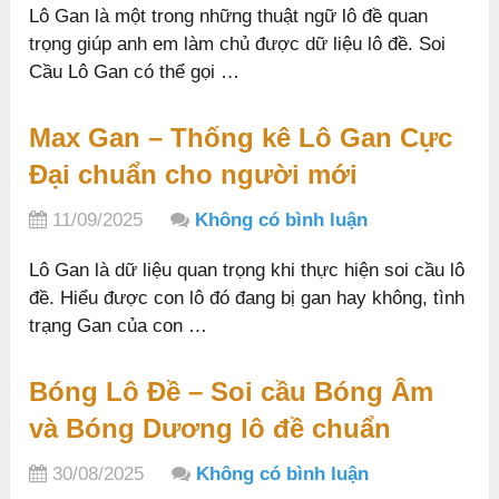
Lô Gan là một trong những thuật ngữ lô đề quan
trọng giúp anh em làm chủ được dữ liệu lô đề. Soi
Cầu Lô Gan có thể gọi …
Max Gan – Thống kê Lô Gan Cực
Đại chuẩn cho người mới
11/09/2025
Không có bình luận
Lô Gan là dữ liệu quan trọng khi thực hiện soi cầu lô
đề. Hiểu được con lô đó đang bị gan hay không, tình
trạng Gan của con …
Bóng Lô Đề – Soi cầu Bóng Âm
và Bóng Dương lô đề chuẩn
30/08/2025
Không có bình luận