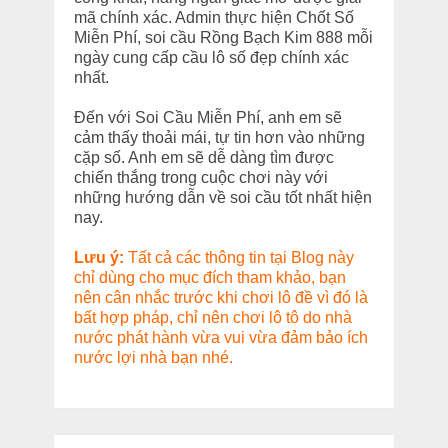
mã chính xác. Admin thực hiện Chốt Số
Miễn Phí, soi cầu Rồng Bạch Kim 888 mỗi
ngày cung cấp cầu lô số đẹp chính xác
nhất.
Đến với Soi Cầu Miễn Phí, anh em sẽ
cảm thấy thoải mái, tự tin hơn vào những
cặp số. Anh em sẽ dễ dàng tìm được
chiến thắng trong cuộc chơi này với
những hướng dẫn về soi cầu tốt nhất hiện
nay.
Lưu ý:
Tất cả các thông tin tại Blog này
chỉ dùng cho mục đích tham khảo, bạn
nên cân nhắc trước khi chơi lô đề vì đó là
bất hợp pháp, chỉ nên chơi lô tô do nhà
nước phát hành vừa vui vừa đảm bảo ích
nước lợi nhà bạn nhé.