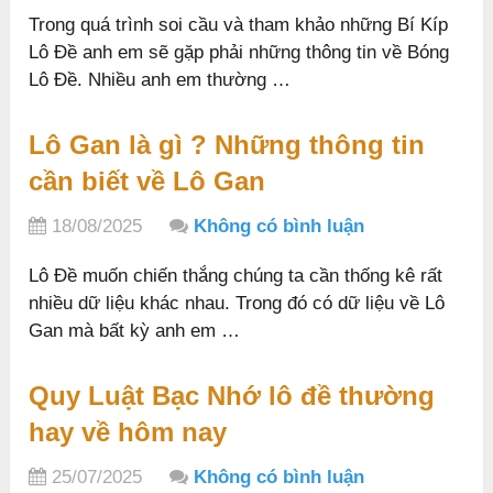
Trong quá trình soi cầu và tham khảo những Bí Kíp
Lô Đề anh em sẽ gặp phải những thông tin về Bóng
Lô Đề. Nhiều anh em thường …
Lô Gan là gì ? Những thông tin
cần biết về Lô Gan
18/08/2025
Không có bình luận
Lô Đề muốn chiến thắng chúng ta cần thống kê rất
nhiều dữ liệu khác nhau. Trong đó có dữ liệu về Lô
Gan mà bất kỳ anh em …
Quy Luật Bạc Nhớ lô đề thường
hay về hôm nay
25/07/2025
Không có bình luận