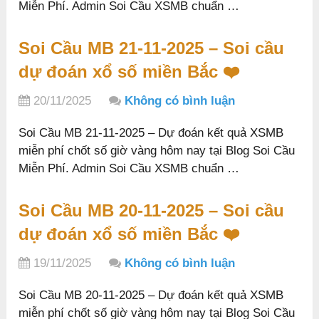
Miễn Phí. Admin Soi Cầu XSMB chuẩn …
Soi Cầu MB 21-11-2025 – Soi cầu
dự đoán xổ số miền Bắc ❤️
20/11/2025
Không có bình luận
Soi Cầu MB 21-11-2025 – Dự đoán kết quả XSMB
miễn phí chốt số giờ vàng hôm nay tại Blog Soi Cầu
Miễn Phí. Admin Soi Cầu XSMB chuẩn …
Soi Cầu MB 20-11-2025 – Soi cầu
dự đoán xổ số miền Bắc ❤️
19/11/2025
Không có bình luận
Soi Cầu MB 20-11-2025 – Dự đoán kết quả XSMB
miễn phí chốt số giờ vàng hôm nay tại Blog Soi Cầu