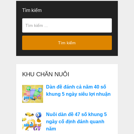
Tìm kiếm
Tìm kiếm
KHU CHĂN NUÔI
Dàn đề đánh cả năm 40 số
khung 5 ngày siêu lợi nhuận
Nuôi dàn đề 47 số khung 5
ngày cố định đánh quanh
năm