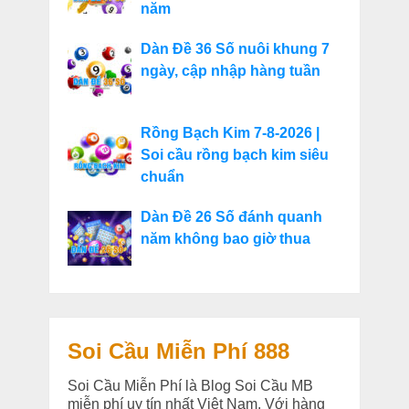
năm
Dàn Đề 36 Số nuôi khung 7
ngày, cập nhập hàng tuần
Rồng Bạch Kim 7-8-2026 |
Soi cầu rồng bạch kim siêu
chuẩn
Dàn Đề 26 Số đánh quanh
năm không bao giờ thua
Soi Cầu Miễn Phí 888
Soi Cầu Miễn Phí là Blog Soi Cầu MB
miễn phí uy tín nhất Việt Nam. Với hàng