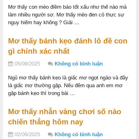
Mơ thấy con mèo điềm báo tốt xấu như thế nào mà
làm nhiều người sợ. Mơ thấy mèo đen có thực sự
nguy hiểm hay không ? Giải …
Mơ thấy bánh kẹo đánh lô đề con
gì chính xác nhất
05/09/2025
Không có bình luận
Ngủ mơ thấy bánh kẹo là giấc mơ ngọt ngào và đây
là giấc mơ thường gặp. Nếu đêm qua anh em mơ
gặp bánh kẹo thì trong bài …
Mơ thấy nhẫn vàng chơi số nào
chiến thắng hôm nay
02/09/2025
Không có bình luận