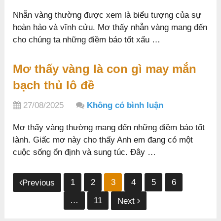
Nhẫn vàng thường được xem là biểu tượng của sự
hoàn hảo và vĩnh cửu. Mơ thấy nhẫn vàng mang đến
cho chúng ta những điềm báo tốt xấu …
Mơ thấy vàng là con gì may mắn
bạch thủ lô đề
27/08/2025
Không có bình luận
Mơ thấy vàng thường mang đến những điềm báo tốt
lành. Giấc mơ này cho thấy Anh em đang có một
cuộc sống ổn định và sung túc. Đây …
Phân
1
2
3
4
5
6
Previous
trang
…
11
Next
bài