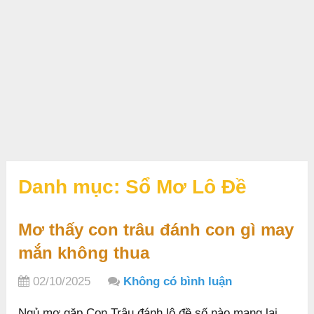
Danh mục:
Sổ Mơ Lô Đề
Mơ thấy con trâu đánh con gì may
mắn không thua
02/10/2025
Không có bình luận
Ngủ mơ gặp Con Trâu đánh lô đề số nào mang lại