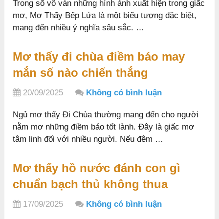
Trong số vô vàn những hình ảnh xuất hiện trong giấc
mơ, Mơ Thấy Bếp Lửa là một biểu tượng đặc biệt,
mang đến nhiều ý nghĩa sâu sắc. …
Mơ thấy đi chùa điềm báo may
mắn số nào chiến thắng
20/09/2025
Không có bình luận
Ngủ mơ thấy Đi Chùa thường mang đến cho người
nằm mơ những điềm báo tốt lành. Đây là giấc mơ
tâm linh đối với nhiều người. Nếu đêm …
Mơ thấy hồ nước đánh con gì
chuẩn bạch thủ không thua
17/09/2025
Không có bình luận