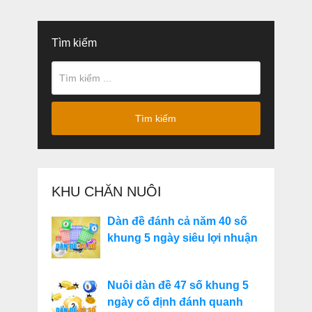
viết
Tìm kiếm
Tìm kiếm
KHU CHĂN NUÔI
Dàn đề đánh cả năm 40 số
khung 5 ngày siêu lợi nhuận
Nuôi dàn đề 47 số khung 5
ngày cố định đánh quanh