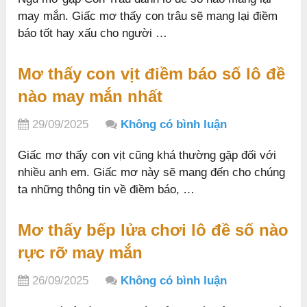
may mắn. Giấc mơ thấy con trâu sẽ mang lại điềm
báo tốt hay xấu cho người …
Mơ thấy con vịt điềm báo số lô đề
nào may mắn nhất
29/09/2025
Không có bình luận
Giấc mơ thấy con vịt cũng khá thường gặp đối với
nhiều anh em. Giấc mơ này sẽ mang đến cho chúng
ta những thông tin về điềm báo, …
Mơ thấy bếp lửa chơi lô đề số nào
rực rỡ may mắn
26/09/2025
Không có bình luận