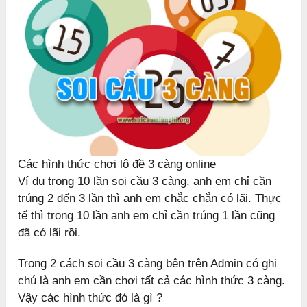
Các hình thức chơi lô đề 3 càng online
Ví dụ trong 10 lần soi cầu 3 càng, anh em chỉ cần
trúng 2 đến 3 lần thì anh em chắc chắn có lãi. Thực
tế thì trong 10 lần anh em chỉ cần trúng 1 lần cũng
đã có lãi rồi.
Trong 2 cách soi cầu 3 càng bên trên Admin có ghi
chú là anh em cần chơi tất cả các hình thức 3 càng.
Vậy các hình thức đó là gì ?