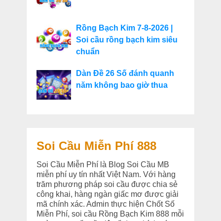
Rồng Bạch Kim 7-8-2026 |
Soi cầu rồng bạch kim siêu
chuẩn
Dàn Đề 26 Số đánh quanh
năm không bao giờ thua
Soi Cầu Miễn Phí 888
Soi Cầu Miễn Phí là Blog Soi Cầu MB
miễn phí uy tín nhất Việt Nam. Với hàng
trăm phương pháp soi cầu được chia sẻ
công khai, hàng ngàn giấc mơ được giải
mã chính xác. Admin thực hiện Chốt Số
Miễn Phí, soi cầu Rồng Bạch Kim 888 mỗi