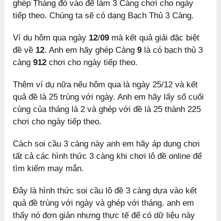
ghép Tháng đó vào để làm 3 Càng chơi cho ngày
tiếp theo. Chúng ta sẽ có dạng Bạch Thủ 3 Càng.
Ví dụ hôm qua ngày
12
/
09
mà kết quả giải đặc biệt
đề về
12
. Anh em hãy ghép Càng
9
là có bạch thủ 3
càng
912
chơi cho ngày tiếp theo.
Thêm ví dụ nữa nếu hôm qua là ngày 25/12 và kết
quả đề là 25 trùng với ngày. Anh em hãy lấy số cuối
cùng của tháng là 2 và ghép với đề là 25 thành 225
chơi cho ngày tiếp theo.
Cách soi cầu 3 càng này anh em hãy áp dụng chơi
tất cả các hình thức 3 càng khi chơi lô đề online để
tìm kiếm may mắn.
Đây là hình thức soi cầu lô đề 3 càng dựa vào kết
quả đề trùng với ngày và ghép với tháng. anh em
thấy nó đơn giản nhưng thực tế để có dữ liệu này