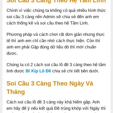
Soi Cầu 3 Càng Theo Hệ Tâm Linh
Chính vì việc chúng ta không có quá nhiều hình thức
soi cầu 3 càng nên Admin sẽ chia sẻ đến anh em
cách thống kê và soi cầu theo hệ Tâm Linh.
Phương pháp và cách chơi rất đơn giản nhưng thực
tế thì anh em chỉ cần nhớ cách thực hiện. Còn thì
anh em phải Gặp đúng dữ liệu đó thì mới chuẩn
được.
Chúng ta có 2 cách soi cầu lô đề 3 càng theo hệ tâm
linh được
Bí Kíp Lô Đề
chia sẻ chi tiết bên dưới.
Soi Cầu 3 Càng Theo Ngày Và
Tháng
Cách soi cầu lô đề 3 càng này khá hiếm gặp. Anh
em hãy để ý nếu kết quả Đề trùng khớp với Ngày thì