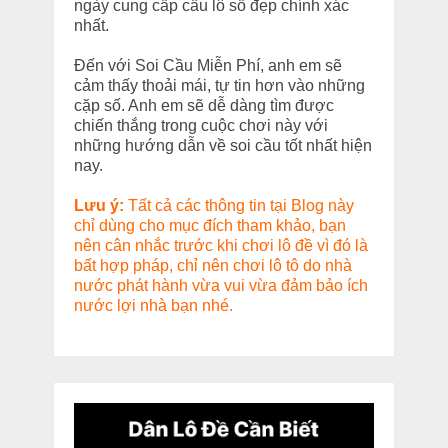
ngày cung cấp cầu lô số đẹp chính xác
nhất.
Đến với Soi Cầu Miễn Phí, anh em sẽ
cảm thấy thoải mái, tự tin hơn vào những
cặp số. Anh em sẽ dễ dàng tìm được
chiến thắng trong cuộc chơi này với
những hướng dẫn về soi cầu tốt nhất hiện
nay.
Lưu ý:
Tất cả các thông tin tại Blog này
chỉ dùng cho mục đích tham khảo, bạn
nên cân nhắc trước khi chơi lô đề vì đó là
bất hợp pháp, chỉ nên chơi lô tô do nhà
nước phát hành vừa vui vừa đảm bảo ích
nước lợi nhà bạn nhé.