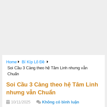
Home
Bí Kíp Lô Đề
Soi Cầu 3 Càng theo hệ Tâm Linh nhưng vẫn
Chuẩn
Soi Cầu 3 Càng theo hệ Tâm Linh
nhưng vẫn Chuẩn
10/11/2025
Không có bình luận