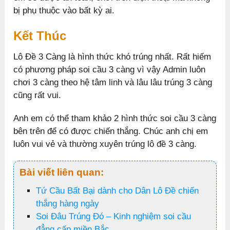
bị phụ thuộc vào bất kỳ ai.
Kết Thúc
Lô Đề 3 Càng là hình thức khó trúng nhất. Rất hiếm
có phương pháp soi cầu 3 càng vì vậy Admin luôn
chơi 3 càng theo hệ tâm linh và lâu lâu trúng 3 càng
cũng rất vui.
Anh em có thể tham khảo 2 hình thức soi cầu 3 càng
bên trên để có được chiến thắng. Chúc anh chị em
luôn vui vẻ và thường xuyên trúng lô đề 3 càng.
Bài viết liên quan:
Tứ Cầu Bất Bại dành cho Dân Lô Đề chiến
thắng hàng ngày
Soi Đâu Trúng Đó – Kinh nghiệm soi cầu
đẳng cấp miền Bắc