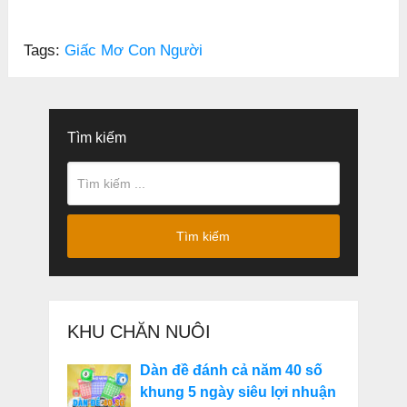
Tags:
Giấc Mơ Con Người
Tìm kiếm
Tìm kiếm
KHU CHĂN NUÔI
Dàn đề đánh cả năm 40 số
khung 5 ngày siêu lợi nhuận