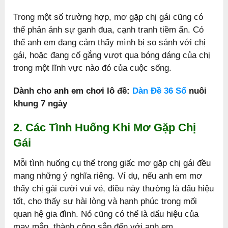
Trong một số trường hợp, mơ gặp chị gái cũng có
thể phản ánh sự ganh đua, cạnh tranh tiềm ẩn. Có
thể anh em đang cảm thấy mình bị so sánh với chị
gái, hoặc đang cố gắng vượt qua bóng dáng của chị
trong một lĩnh vực nào đó của cuộc sống.
Dành cho anh em chơi lô đề:
Dàn Đề 36 Số
nuôi
khung 7 ngày
2. Các Tình Huống Khi Mơ Gặp Chị
Gái
Mỗi tình huống cụ thể trong giấc mơ gặp chị gái đều
mang những ý nghĩa riêng. Ví dụ, nếu anh em mơ
thấy chị gái cười vui vẻ, điều này thường là dấu hiệu
tốt, cho thấy sự hài lòng và hạnh phúc trong mối
quan hệ gia đình. Nó cũng có thể là dấu hiệu của
may mắn, thành công sắp đến với anh em.