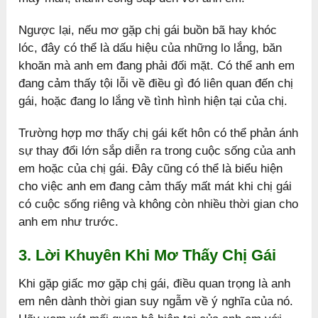
Ngược lại, nếu mơ gặp chị gái buồn bã hay khóc
lóc, đây có thể là dấu hiệu của những lo lắng, băn
khoăn mà anh em đang phải đối mặt. Có thể anh em
đang cảm thấy tội lỗi về điều gì đó liên quan đến chị
gái, hoặc đang lo lắng về tình hình hiện tại của chị.
Trường hợp mơ thấy chị gái kết hôn có thể phản ánh
sự thay đổi lớn sắp diễn ra trong cuộc sống của anh
em hoặc của chị gái. Đây cũng có thể là biểu hiện
cho việc anh em đang cảm thấy mất mát khi chị gái
có cuộc sống riêng và không còn nhiều thời gian cho
anh em như trước.
3. Lời Khuyên Khi Mơ Thấy Chị Gái
Khi gặp giấc mơ gặp chị gái, điều quan trọng là anh
em nên dành thời gian suy ngẫm về ý nghĩa của nó.