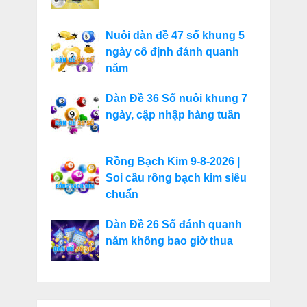
Nuôi dàn đề 47 số khung 5
ngày cố định đánh quanh
năm
Dàn Đề 36 Số nuôi khung 7
ngày, cập nhập hàng tuần
Rồng Bạch Kim 9-8-2026 |
Soi cầu rồng bạch kim siêu
chuẩn
Dàn Đề 26 Số đánh quanh
năm không bao giờ thua