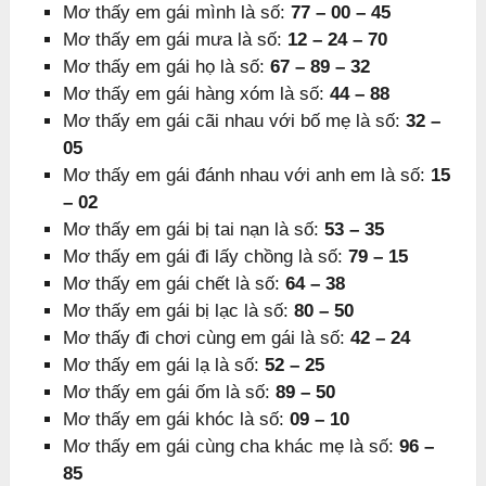
Mơ thấy em gái mình là số:
77 – 00 – 45
Mơ thấy em gái mưa là số:
12 – 24 – 70
Mơ thấy em gái họ là số:
67 – 89 – 32
Mơ thấy em gái hàng xóm là số:
44 – 88
Mơ thấy em gái cãi nhau với bố mẹ là số:
32 –
05
Mơ thấy em gái đánh nhau với anh em là số:
15
– 02
Mơ thấy em gái bị tai nạn là số:
53 – 35
Mơ thấy em gái đi lấy chồng là số:
79 – 15
Mơ thấy em gái chết là số:
64 – 38
Mơ thấy em gái bị lạc là số:
80 – 50
Mơ thấy đi chơi cùng em gái là số:
42 – 24
Mơ thấy em gái lạ là số:
52 – 25
Mơ thấy em gái ốm là số:
89 – 50
Mơ thấy em gái khóc là số:
09 – 10
Mơ thấy em gái cùng cha khác mẹ là số:
96 –
85