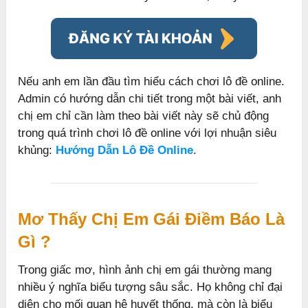
Nếu anh em lần đầu tìm hiểu cách chơi lô đề online.
Admin có hướng dẫn chi tiết trong một bài viết, anh
chị em chỉ cần làm theo bài viết này sẽ chủ động
trong quá trình chơi lô đề online với lợi nhuận siêu
khủng:
Hướng Dẫn Lô Đề Online
.
Mơ Thấy Chị Em Gái Điềm Báo Là
Gì ?
Trong giấc mơ, hình ảnh chị em gái thường mang
nhiều ý nghĩa biểu tượng sâu sắc. Họ không chỉ đại
diện cho mối quan hệ huyết thống, mà còn là biểu