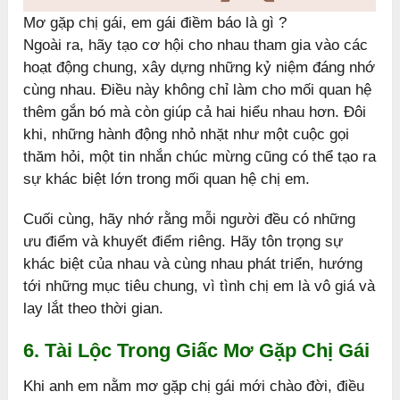
Mơ gặp chị gái, em gái điềm báo là gì ?
Ngoài ra, hãy tạo cơ hội cho nhau tham gia vào các
hoạt động chung, xây dựng những kỷ niệm đáng nhớ
cùng nhau. Điều này không chỉ làm cho mối quan hệ
thêm gắn bó mà còn giúp cả hai hiểu nhau hơn. Đôi
khi, những hành động nhỏ nhặt như một cuộc gọi
thăm hỏi, một tin nhắn chúc mừng cũng có thể tạo ra
sự khác biệt lớn trong mối quan hệ chị em.
Cuối cùng, hãy nhớ rằng mỗi người đều có những
ưu điểm và khuyết điểm riêng. Hãy tôn trọng sự
khác biệt của nhau và cùng nhau phát triển, hướng
tới những mục tiêu chung, vì tình chị em là vô giá và
lay lắt theo thời gian.
6. Tài Lộc Trong Giấc Mơ Gặp Chị Gái
Khi anh em nằm mơ gặp chị gái mới chào đời, điều