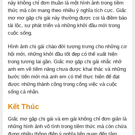
này không chỉ đơn thuần là một hình ảnh trong tiềm
thức mà còn mang theo nhiều ý nghĩa tích cực. Giấc
mơ mơ gặp chị gái này thường được coi là điềm báo
tài lộc, sự phát triển và những khởi đầu mới trong
cuộc sống.
Hình ảnh chị gái chào đời tượng trưng cho những cơ
hội mới, những khởi đầu tốt đẹp có thể xuất hiện
trong tương lai gần. Giấc mơ gặp chị gái nhắc nhở
anh em về tiềm năng chưa được khai thác và những
bước tiến mới mà anh em có thể thực hiện để đạt
được những thành công trong công việc và cuộc
sống cá nhân.
Kết Thúc
Giấc mơ gặp chị gái và em gái không chỉ đơn giản là
những hình ảnh vô tình trong tiềm thức mà còn chứa
đựng nhiều thông điệp ý nghĩa liên quan đến tâm