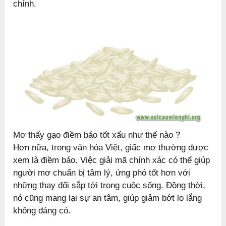
chính.
Mơ thấy gạo điềm báo tốt xấu như thế nào ?
Hơn nữa, trong văn hóa Việt, giấc mơ thường được
xem là điềm báo. Việc giải mã chính xác có thể giúp
người mơ chuẩn bị tâm lý, ứng phó tốt hơn với
những thay đổi sắp tới trong cuộc sống. Đồng thời,
nó cũng mang lại sự an tâm, giúp giảm bớt lo lắng
không đáng có.