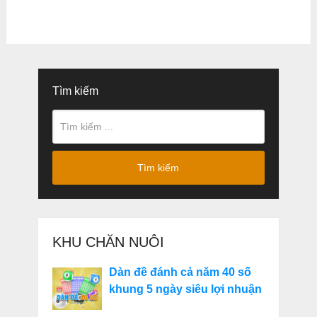
Tìm kiếm
Tìm kiếm
KHU CHĂN NUÔI
Dàn đề đánh cả năm 40 số
khung 5 ngày siêu lợi nhuận