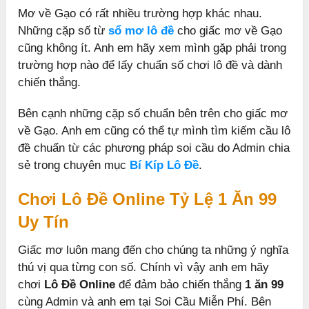
Mơ về Gạo có rất nhiều trường hợp khác nhau.
Những cặp số từ
sổ mơ lô đề
cho giấc mơ về Gạo
cũng không ít. Anh em hãy xem mình gặp phải trong
trường hợp nào để lấy chuẩn số chơi lô đề và dành
chiến thắng.
Bên cạnh những cặp số chuẩn bên trên cho giấc mơ
về Gạo. Anh em cũng có thể tự mình tìm kiếm cầu lô
đề chuẩn từ các phương pháp soi cầu do Admin chia
sẻ trong chuyên mục
Bí Kíp Lô Đề
.
Chơi Lô Đề Online Tỷ Lệ 1 Ăn 99
Uy Tín
Giấc mơ luôn mang đến cho chúng ta những ý nghĩa
thú vị qua từng con số. Chính vì vậy anh em hãy
chơi
Lô Đề Online
để đảm bảo chiến thắng
1 ăn 99
cùng Admin và anh em tại Soi Cầu Miễn Phí. Bên