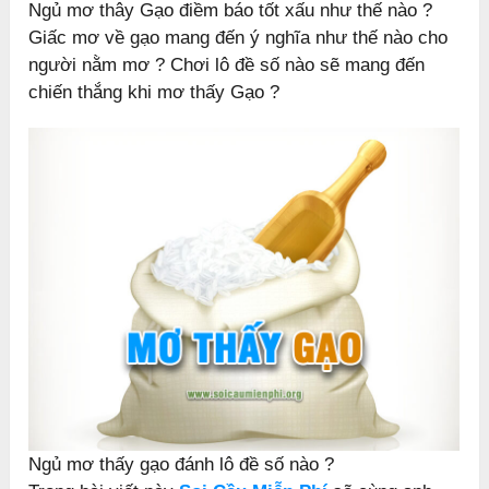
Ngủ mơ thây Gạo điềm báo tốt xấu như thế nào ?
Giấc mơ về gạo mang đến ý nghĩa như thế nào cho
người nằm mơ ? Chơi lô đề số nào sẽ mang đến
chiến thắng khi mơ thấy Gạo ?
Ngủ mơ thấy gạo đánh lô đề số nào ?