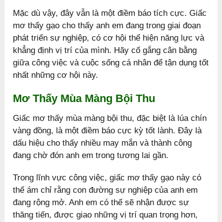
Mặc dù vậy, đây vẫn là một điềm báo tích cực. Giấc
mơ thấy gạo cho thấy anh em đang trong giai đoạn
phát triển sự nghiệp, có cơ hội thể hiện năng lực và
khẳng định vị trí của mình. Hãy cố gắng cân bằng
giữa công việc và cuộc sống cá nhân để tận dụng tốt
nhất những cơ hội này.
Mơ Thấy Mùa Màng Bội Thu
Giấc mơ thấy mùa màng bội thu, đặc biệt là lúa chín
vàng đồng, là một điềm báo cực kỳ tốt lành. Đây là
dấu hiệu cho thấy nhiều may mắn và thành công
đang chờ đón anh em trong tương lai gần.
Trong lĩnh vực công việc, giấc mơ thấy gạo này có
thể ám chỉ rằng con đường sự nghiệp của anh em
đang rộng mở. Anh em có thể sẽ nhận được sự
thăng tiến, được giao những vị trí quan trọng hơn,