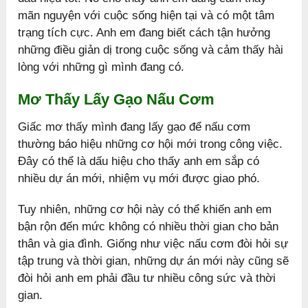
mãn nguyện với cuộc sống hiện tại và có một tâm
trạng tích cực. Anh em đang biết cách tận hưởng
những điều giản dị trong cuộc sống và cảm thấy hài
lòng với những gì mình đang có.
Mơ Thấy Lấy Gạo Nấu Cơm
Giấc mơ thấy mình đang lấy gạo để nấu cơm
thường báo hiệu những cơ hội mới trong công việc.
Đây có thể là dấu hiệu cho thấy anh em sắp có
nhiều dự án mới, nhiệm vụ mới được giao phó.
Tuy nhiên, những cơ hội này có thể khiến anh em
bận rộn đến mức không có nhiều thời gian cho bản
thân và gia đình. Giống như việc nấu cơm đòi hỏi sự
tập trung và thời gian, những dự án mới này cũng sẽ
đòi hỏi anh em phải đầu tư nhiều công sức và thời
gian.