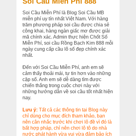
Soi Cầu Miễn Phí 888
Soi Cầu Miễn Phí là Blog Soi Cầu MB
miễn phí uy tín nhất Việt Nam. Với hàng
trăm phương pháp soi cầu được chia sẻ
công khai, hàng ngàn giấc mơ được giải
mã chính xác. Admin thực hiện Chốt Số
Miễn Phí, soi cầu Rồng Bạch Kim 888 mỗi
ngày cung cấp cầu lô số đẹp chính xác
nhất.
Đến với Soi Cầu Miễn Phí, anh em sẽ
cảm thấy thoải mái, tự tin hơn vào những
cặp số. Anh em sẽ dễ dàng tìm được
chiến thắng trong cuộc chơi này với
những hướng dẫn về soi cầu tốt nhất hiện
nay.
Lưu ý:
Tất cả các thông tin tại Blog này
chỉ dùng cho mục đích tham khảo, bạn
nên cân nhắc trước khi chơi lô đề vì đó là
bất hợp pháp, chỉ nên chơi lô tô do nhà
nước phát hành vừa vui vừa đảm bảo ích