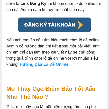
dưới là
Link Đăng Ký
tài khoản chơi lô đề online tại
nhà cái Admin cam kết uy tín nhất hiện nay.
Nếu anh em lần đầu tìm hiểu cách chơi lô đề online.
Admin có hướng dẫn chi tiết trong một bài viết, anh
chị em chỉ cần làm theo bài viết này sẽ chủ động
trong quá trình chơi lô đề online với lợi nhuận siêu
khủng:
Hướng Dẫn Lô Đề Online
.
Mơ Thấy Gạo Điềm Báo Tốt Xấu
Như Thế Nào ?
Giấc mơ thấy gạo là một hiện tượng tâm linh phổ