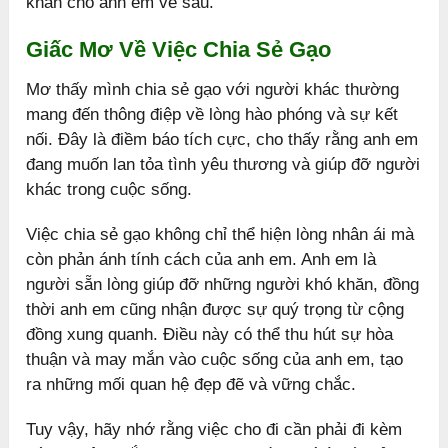
khăn cho anh em về sau.
Giấc Mơ Về Việc Chia Sẻ Gạo
Mơ thấy mình chia sẻ gạo với người khác thường
mang đến thông điệp về lòng hào phóng và sự kết
nối. Đây là điềm báo tích cực, cho thấy rằng anh em
đang muốn lan tỏa tình yêu thương và giúp đỡ người
khác trong cuộc sống.
Việc chia sẻ gạo không chỉ thể hiện lòng nhân ái mà
còn phản ánh tính cách của anh em. Anh em là
người sẵn lòng giúp đỡ những người khó khăn, đồng
thời anh em cũng nhận được sự quý trọng từ cộng
đồng xung quanh. Điều này có thể thu hút sự hòa
thuận và may mắn vào cuộc sống của anh em, tạo
ra những mối quan hệ đẹp đẽ và vững chắc.
Tuy vậy, hãy nhớ rằng việc cho đi cần phải đi kèm