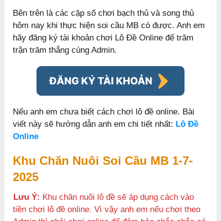
Bên trên là các cặp số chơi bạch thủ và song thủ
hôm nay khi thực hiện soi cầu MB có được. Anh em
hãy đăng ký tài khoản chơi Lô Đề Online để trăm
trận trăm thắng cùng Admin.
Nếu anh em chưa biết cách chơi lô đề online. Bài
viết này sẽ hướng dẫn anh em chi tiết nhất:
Lô Đề
Online
Khu Chăn Nuôi Soi Cầu MB 1-7-
2025
Lưu Ý:
Khu chăn nuôi lô đề sẽ áp dụng cách vào
tiền chơi lô đề online. Vì vậy anh em nếu chơi theo