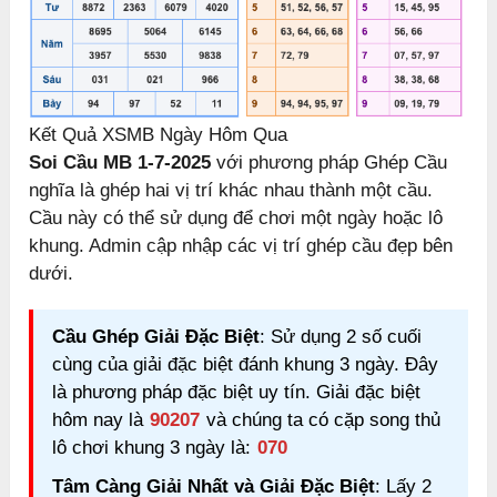
Kết Quả XSMB Ngày Hôm Qua
Soi Cầu MB 1-7-2025
với phương pháp Ghép Cầu
nghĩa là ghép hai vị trí khác nhau thành một cầu.
Cầu này có thể sử dụng để chơi một ngày hoặc lô
khung. Admin cập nhập các vị trí ghép cầu đẹp bên
dưới.
Cầu Ghép Giải Đặc Biệt
: Sử dụng 2 số cuối
cùng của giải đặc biệt đánh khung 3 ngày. Đây
là phương pháp đặc biệt uy tín. Giải đặc biệt
hôm nay là
90207
và chúng ta có cặp song thủ
lô chơi khung 3 ngày là:
070
Tâm Càng Giải Nhất và Giải Đặc Biệt
: Lấy 2