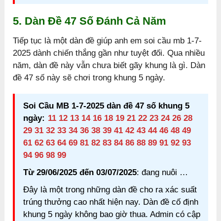
5. Dàn Đề 47 Số Đánh Cả Năm
Tiếp tục là một dàn đề giúp anh em soi cầu mb 1-7-
2025 dành chiến thắng gần như tuyệt đối. Qua nhiều
năm, dàn đề này vẫn chưa biết gãy khung là gì. Dàn
đề 47 số này sẽ chơi trong khung 5 ngày.
Soi Cầu MB 1-7-2025 dàn đề 47 số khung 5
ngày:
11 12 13 14 16 18 19 21 22 23 24 26 28
29 31 32 33 34 36 38 39 41 42 43 44 46 48 49
61 62 63 64 69 81 82 83 84 86 88 89 91 92 93
94 96 98 99
Từ
29/06/2025
đến 03/07/2025
: đang nuôi …
Đây là một trong những dàn đề cho ra xác suất
trúng thưởng cao nhất hiện nay. Dàn đề cố định
khung 5 ngày không bao giờ thua. Admin có cập