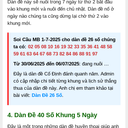
Dàn đề này sẽ nuôi trong 7 ngày từ thứ 2 bắt đầu
vào khung mới và nuôi đến chủ nhật. Dàn đề nổ ở
ngày nào chúng ta cũng dừng lại chờ thứ 2 vào
khung mới.
Soi Cầu MB 1-7-2025 cho dàn đề 26 số chúng
ta có:
02 05 08 10 16 19 32 33 35 36 41 48 58
59 61 63 64 67 68 73 82 84 86 88 91 97
Từ
30/06/2025
đến 06/07/2025
: đang nuôi …
Đây là dàn đề Cố Định đánh quanh năm. Admin
có cập nhập chi tiết từng khung và lịch sử thắng
thua của dàn đề này. Anh chị em tham khảo tại
bài viết:
Dàn Đề 26 Số
.
4. Dàn Đề 40 Số Khung 5 Ngày
Đây là một trong những dàn đề huyền thoại giúp anh