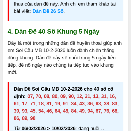
thua của dàn đề này. Anh chị em tham khảo tại
bài viết:
Dàn Đề 26 Số
.
4. Dàn Đề 40 Số Khung 5 Ngày
Đây là một trong những dàn đề huyền thoại giúp anh
em Soi Cầu MB 10-2-2026 luôn dành chiến thắng
đúng khung. Dàn đề này sẽ nuôi trong 5 ngày liên
tiếp, đề nổ ngày nào chúng ta tiếp tục vào khung
mới.
Dàn Đề Soi Cầu MB 10-2-2026 cho 40 số cố
định:
07, 70, 08, 80, 09, 90, 12, 21, 13, 31, 16,
61, 17, 71, 18, 81, 19, 91, 34, 43, 36, 63, 38, 83,
39, 93, 45, 54, 46, 64, 48, 84, 49, 94, 67, 76, 68,
86, 89, 98
Từ 06/02/2026 > 10/02/2026
: đang nuôi …