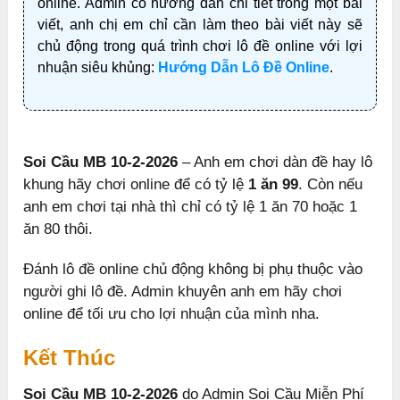
online. Admin có hướng dẫn chi tiết trong một bài
viết, anh chị em chỉ cần làm theo bài viết này sẽ
chủ động trong quá trình chơi lô đề online với lợi
nhuận siêu khủng:
Hướng Dẫn Lô Đề Online
.
Soi Cầu MB 10-2-2026
– Anh em chơi dàn đề hay lô
khung hãy chơi online để có tỷ lệ
1 ăn 99
. Còn nếu
anh em chơi tại nhà thì chỉ có tỷ lệ 1 ăn 70 hoặc 1
ăn 80 thôi.
Đánh lô đề online chủ động không bị phụ thuộc vào
người ghi lô đề. Admin khuyên anh em hãy chơi
online để tối ưu cho lợi nhuận của mình nha.
Kết Thúc
Soi Cầu MB 10-2-2026
do Admin Soi Cầu Miễn Phí