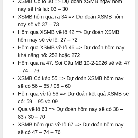
XSMB Có lô 30 => Dự đoán XSMB ngày hôm
nay sẽ trả lại: 03 – 30
XSMB hôm qua ra 34 => Dự đoán XSMB hôm
nay sẽ về 37 – 73
Hôm qua XSMB về lô 42 => Dự đoán XSMB
hôm nay sẽ về lô: 27 – 72
Hôm qua XSMB về lô 46 => Dự đoán hôm nay
khả năng nổ: 252 hoặc 272
Hôm qua ra 47, Soi Cầu MB 10-2-2026 sẽ về: 47
– 74 – 76
XSMB Có kép 55 => Dự đoán XSMB hôm nay
sẽ có 56 – 65 / 06 – 60
Hôm qua về lô 56 => Dự đoán kết quả XSMB sẽ
có: 59 – 95 và 09
Qua về lô 63 => Dự đoán hôm nay sẽ có 38 –
83 / 30 – 70
XSMB hôm qua về lô 67 => Dự đoán hôm nay
sẽ có 47 – 74 – 76