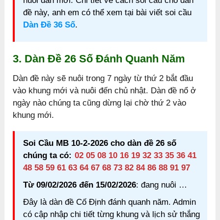
nuôi dàn mới. Chi tiết về cách soi cầu cho dàn
đề này, anh em có thể xem tại bài viết soi cầu
Dàn Đề 36 Số
.
3. Dàn Đề 26 Số Đánh Quanh Năm
Dàn đề này sẽ nuôi trong 7 ngày từ thứ 2 bắt đầu
vào khung mới và nuôi đến chủ nhật. Dàn đề nổ ở
ngày nào chúng ta cũng dừng lại chờ thứ 2 vào
khung mới.
Soi Cầu MB 10-2-2026 cho dàn đề 26 số
chúng ta có:
02 05 08 10 16 19 32 33 35 36 41
48 58 59 61 63 64 67 68 73 82 84 86 88 91 97
Từ
09/02/2026
đến 15/02/2026
: đang nuôi …
Đây là dàn đề Cố Định đánh quanh năm. Admin
có cập nhập chi tiết từng khung và lịch sử thắng