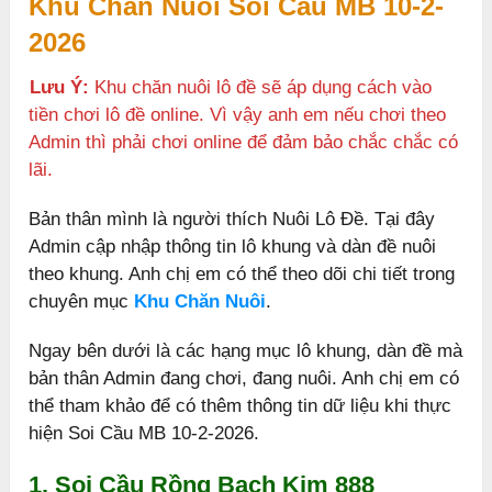
Khu Chăn Nuôi Soi Cầu MB 10-2-
2026
Lưu Ý:
Khu chăn nuôi lô đề sẽ áp dụng cách vào
tiền chơi lô đề online. Vì vậy anh em nếu chơi theo
Admin thì phải chơi online để đảm bảo chắc chắc có
lãi.
Bản thân mình là người thích Nuôi Lô Đề. Tại đây
Admin cập nhập thông tin lô khung và dàn đề nuôi
theo khung. Anh chị em có thể theo dõi chi tiết trong
chuyên mục
Khu Chăn Nuôi
.
Ngay bên dưới là các hạng mục lô khung, dàn đề mà
bản thân Admin đang chơi, đang nuôi. Anh chị em có
thể tham khảo để có thêm thông tin dữ liệu khi thực
hiện Soi Cầu MB 10-2-2026.
1. Soi Cầu Rồng Bạch Kim 888