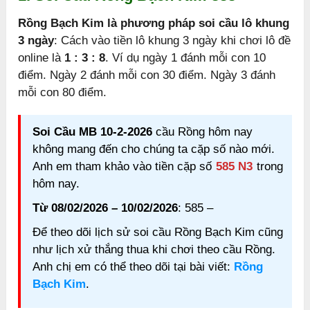
Rồng Bạch Kim là phương pháp soi cầu lô khung
3 ngày
: Cách vào tiền lô khung 3 ngày khi chơi lô đề
online là
1 : 3 : 8
. Ví dụ ngày 1 đánh mỗi con 10
điểm. Ngày 2 đánh mỗi con 30 điểm. Ngày 3 đánh
mỗi con 80 điểm.
Soi Cầu MB 10-2-2026
cầu Rồng hôm nay
không mang đến cho chúng ta cặp số nào mới.
Anh em tham khảo vào tiền cặp số
585 N3
trong
hôm nay.
Từ
08
/02/2026
– 10/02/2026
: 585 –
Để theo dõi lịch sử soi cầu Rồng Bạch Kim cũng
như lịch xử thắng thua khi chơi theo cầu Rồng.
Anh chị em có thể theo dõi tại bài viết:
Rồng
Bạch Kim
.