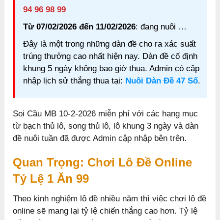
94 96 98 99
Từ 07/02/2026 đến 11/02/2026
: đang nuôi …
Đây là một trong những dàn đề cho ra xác suất
trúng thưởng cao nhất hiện nay. Dàn đề cố định
khung 5 ngày không bao giờ thua. Admin có cập
nhập lịch sử thắng thua tại:
Nuôi Dàn Đề 47 Số
.
Soi Cầu MB 10-2-2026 miễn phí với các hạng mục
từ bạch thủ lô, song thủ lô, lô khung 3 ngày và dàn
đề nuôi tuần đã được Admin cập nhập bên trên.
Quan Trọng: Chơi Lô Đề Online
Tỷ Lệ 1 Ăn 99
Theo kinh nghiệm lô đề nhiều năm thì việc chơi lô đề
online sẽ mang lại tỷ lệ chiến thắng cao hơn. Tỷ lệ