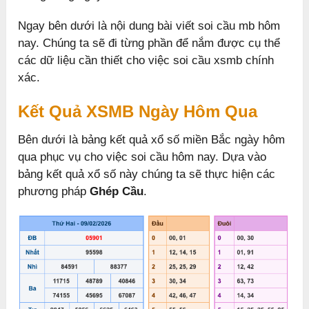
Ngay bên dưới là nội dung bài viết soi cầu mb hôm
nay. Chúng ta sẽ đi từng phần để nắm được cụ thể
các dữ liệu cần thiết cho việc soi cầu xsmb chính
xác.
Kết Quả XSMB Ngày Hôm Qua
Bên dưới là bảng kết quả xổ số miền Bắc ngày hôm
qua phục vụ cho việc soi cầu hôm nay. Dựa vào
bảng kết quả xổ số này chúng ta sẽ thực hiện các
phương pháp
Ghép Cầu
.