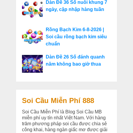
Dàn Đề 36 Số nuôi khung 7
ngày, cập nhập hàng tuần
Rồng Bạch Kim 6-8-2026 |
Soi cầu rồng bạch kim siêu
chuẩn
Dàn Đề 26 Số đánh quanh
năm không bao giờ thua
Soi Cầu Miễn Phí 888
Soi Cầu Miễn Phí là Blog Soi Cầu MB
miễn phí uy tín nhất Việt Nam. Với hàng
trăm phương pháp soi cầu được chia sẻ
công khai, hàng ngàn giấc mơ được giải