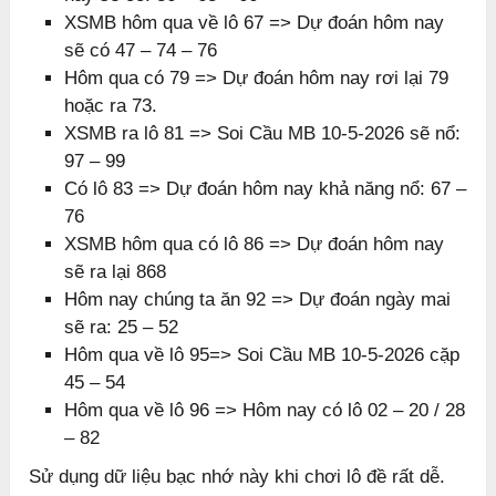
XSMB hôm qua về lô 67 => Dự đoán hôm nay
sẽ có 47 – 74 – 76
Hôm qua có 79 => Dự đoán hôm nay rơi lại 79
hoặc ra 73.
XSMB ra lô 81 => Soi Cầu MB 10-5-2026 sẽ nổ:
97 – 99
Có lô 83 => Dự đoán hôm nay khả năng nổ: 67 –
76
XSMB hôm qua có lô 86 => Dự đoán hôm nay
sẽ ra lại 868
Hôm nay chúng ta ăn 92 => Dự đoán ngày mai
sẽ ra: 25 – 52
Hôm qua về lô 95=> Soi Cầu MB 10-5-2026 cặp
45 – 54
Hôm qua về lô 96 => Hôm nay có lô 02 – 20 / 28
– 82
Sử dụng dữ liệu bạc nhớ này khi chơi lô đề rất dễ.