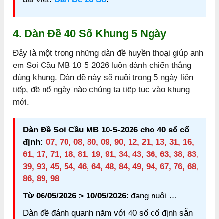
4. Dàn Đề 40 Số Khung 5 Ngày
Đây là một trong những dàn đề huyền thoại giúp anh
em Soi Cầu MB 10-5-2026 luôn dành chiến thắng
đúng khung. Dàn đề này sẽ nuôi trong 5 ngày liên
tiếp, đề nổ ngày nào chúng ta tiếp tục vào khung
mới.
Dàn Đề Soi Cầu MB 10-5-2026 cho 40 số cố
định:
07, 70, 08, 80, 09, 90, 12, 21, 13, 31, 16,
61, 17, 71, 18, 81, 19, 91, 34, 43, 36, 63, 38, 83,
39, 93, 45, 54, 46, 64, 48, 84, 49, 94, 67, 76, 68,
86, 89, 98
Từ 06/05/2026 > 10/05/2026
: đang nuôi …
Dàn đề đánh quanh năm với 40 số cố định sẵn