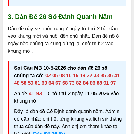
3. Dàn Đề 26 Số Đánh Quanh Năm
Dàn đề này sẽ nuôi trong 7 ngày từ thứ 2 bắt đầu
vào khung mới và nuôi đến chủ nhật. Dàn đề nổ ở
ngày nào chúng ta cũng dừng lại chờ thứ 2 vào
khung mới.
Soi Cầu MB 10-5-2026 cho dàn đề 26 số
chúng ta có:
02 05 08 10 16 19 32 33 35 36 41
48 58 59 61 63 64 67 68 73 82 84 86 88 91 97
Ăn đề
41 N3
– Chờ thứ 2 ngày
11-05-2026
vào
khung mới
Đây là dàn đề Cố Định đánh quanh năm. Admin
có cập nhập chi tiết từng khung và lịch sử thắng
thua của dàn đề này. Anh chị em tham khảo tại
bài viết:
Dàn Đề 26 Số
.