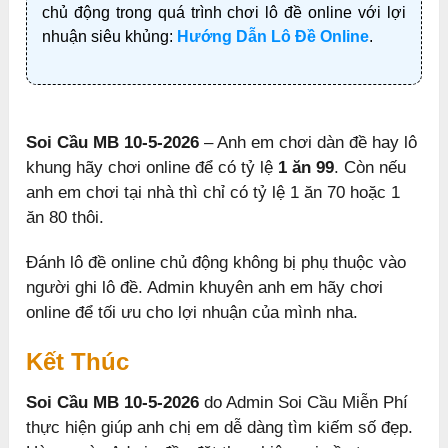
chủ động trong quá trình chơi lô đề online với lợi
nhuận siêu khủng:
Hướng Dẫn Lô Đề Online
.
Soi Cầu MB 10-5-2026
– Anh em chơi dàn đề hay lô
khung hãy chơi online để có tỷ lệ
1 ăn 99
. Còn nếu
anh em chơi tại nhà thì chỉ có tỷ lệ 1 ăn 70 hoặc 1
ăn 80 thôi.
Đánh lô đề online chủ động không bị phụ thuộc vào
người ghi lô đề. Admin khuyên anh em hãy chơi
online để tối ưu cho lợi nhuận của mình nha.
Kết Thúc
Soi Cầu MB 10-5-2026
do Admin Soi Cầu Miễn Phí
thực hiện giúp anh chị em dễ dàng tìm kiếm số đẹp.