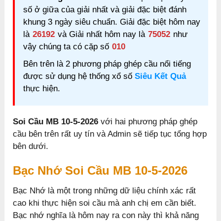
số ở giữa của giải nhất và giải đặc biệt đánh
khung 3 ngày siêu chuẩn. Giải đặc biệt hôm nay
là
26192
và Giải nhất hôm nay là
75052
như
vậy chúng ta có cặp số
010
Bên trên là 2 phương pháp ghép cầu nổi tiếng
được sử dụng hệ thống xổ số
Siêu Kết Quả
thực hiện.
Soi Cầu MB 10-5-2026
với hai phương pháp ghép
cầu bên trên rất uy tín và Admin sẽ tiếp tục tổng hợp
bên dưới.
Bạc Nhớ Soi Cầu MB 10-5-2026
Bạc Nhớ là một trong những dữ liệu chính xác rất
cao khi thực hiện soi cầu mà anh chị em cần biết.
Bạc nhớ nghĩa là hôm nay ra con này thì khả năng