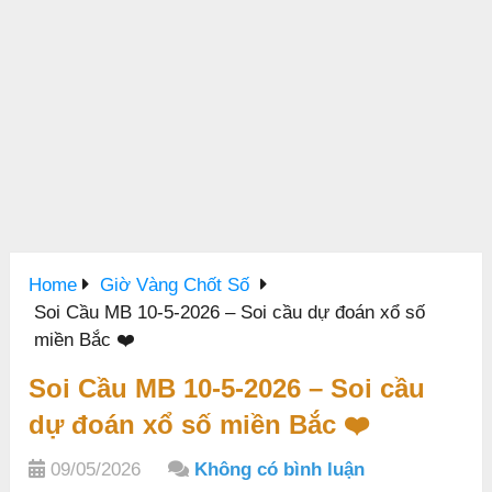
Home
Giờ Vàng Chốt Số
Soi Cầu MB 10-5-2026 – Soi cầu dự đoán xổ số
miền Bắc ❤️
Soi Cầu MB 10-5-2026 – Soi cầu
dự đoán xổ số miền Bắc ❤️
09/05/2026
Không có bình luận