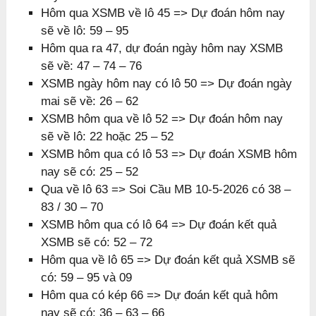
Hôm qua XSMB về lô 45 => Dự đoán hôm nay
sẽ về lô: 59 – 95
Hôm qua ra 47, dự đoán ngày hôm nay XSMB
sẽ về: 47 – 74 – 76
XSMB ngày hôm nay có lô 50 => Dự đoán ngày
mai sẽ về: 26 – 62
XSMB hôm qua về lô 52 => Dự đoán hôm nay
sẽ về lô: 22 hoặc 25 – 52
XSMB hôm qua có lô 53 => Dự đoán XSMB hôm
nay sẽ có: 25 – 52
Qua về lô 63 => Soi Cầu MB 10-5-2026 có 38 –
83 / 30 – 70
XSMB hôm qua có lô 64 => Dự đoán kết quả
XSMB sẽ có: 52 – 72
Hôm qua về lô 65 => Dự đoán kết quả XSMB sẽ
có: 59 – 95 và 09
Hôm qua có kép 66 => Dự đoán kết quả hôm
nay sẽ có: 36 – 63 – 66