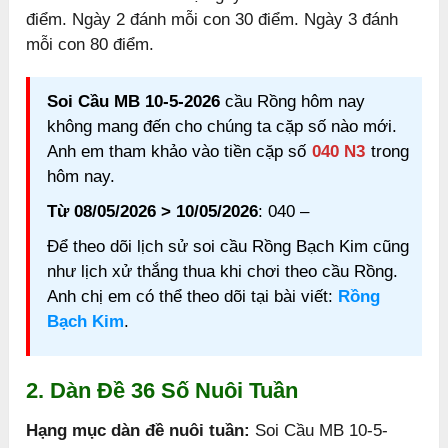
điểm. Ngày 2 đánh mỗi con 30 điểm. Ngày 3 đánh
mỗi con 80 điểm.
Soi Cầu MB 10-5-2026
cầu Rồng hôm nay
không mang đến cho chúng ta cặp số nào mới.
Anh em tham khảo vào tiền cặp số
040 N3
trong
hôm nay.
Từ 08/05/2026 > 10/05/2026
: 040 –
Để theo dõi lịch sử soi cầu Rồng Bạch Kim cũng
như lịch xử thắng thua khi chơi theo cầu Rồng.
Anh chị em có thể theo dõi tại bài viết:
Rồng
Bạch Kim
.
2. Dàn Đề 36 Số Nuôi Tuần
Hạng mục dàn đề nuôi tuần:
Soi Cầu MB 10-5-