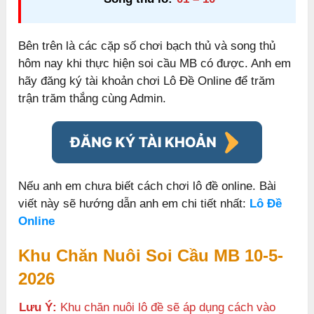
Bên trên là các cặp số chơi bạch thủ và song thủ
hôm nay khi thực hiện soi cầu MB có được. Anh em
hãy đăng ký tài khoản chơi Lô Đề Online để trăm
trận trăm thắng cùng Admin.
Nếu anh em chưa biết cách chơi lô đề online. Bài
viết này sẽ hướng dẫn anh em chi tiết nhất:
Lô Đề
Online
Khu Chăn Nuôi Soi Cầu MB 10-5-
2026
Lưu Ý:
Khu chăn nuôi lô đề sẽ áp dụng cách vào