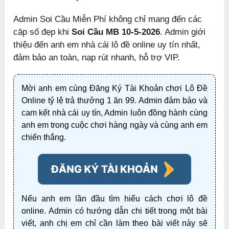
Admin Soi Cầu Miễn Phí không chỉ mang đến các
cặp số đẹp khi
Soi Cầu MB 10-5-2026
. Admin giới
thiệu đến anh em nhà cái lô đề online uy tín nhất,
đảm bảo an toàn, nạp rút nhanh, hỗ trợ VIP.
Mời anh em cùng Đăng Ký Tài Khoản chơi Lô Đề
Online tỷ lệ trả thưởng 1 ăn 99. Admin đảm bảo và
cam kết nhà cái uy tín, Admin luôn đồng hành cùng
anh em trong cuộc chơi hàng ngày và cùng anh em
chiến thắng.
Nếu anh em lần đầu tìm hiểu cách chơi lô đề
online. Admin có hướng dẫn chi tiết trong một bài
viết, anh chị em chỉ cần làm theo bài viết này sẽ