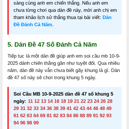
sàng cùng anh em chiến thắng. Nếu anh em
chưa từng chơi qua dàn đề này, mời anh chị em
tham khảo lịch sử thắng thua tại bài viết:
Dàn
Đề Đánh Cả Năm
.
5. Dàn Đề 47 Số Đánh Cả Năm
Tiếp tục là một dàn đề giúp anh em soi cầu mb 10-9-
2025 dành chiến thắng gần như tuyệt đối. Qua nhiều
năm, dàn đề này vẫn chưa biết gãy khung là gì. Dàn
đề 47 số này sẽ chơi trong khung 5 ngày.
Soi Cầu MB 10-9-2025 dàn đề 47 số khung 5
ngày:
11 12 13 14 16 18 19 21 22 23 24 26 28
29 31 32 33 34 36 38 39 41 42 43 44 46 48 49
61 62 63 64 69 81 82 83 84 86 88 89 91 92 93
94 96 98 99