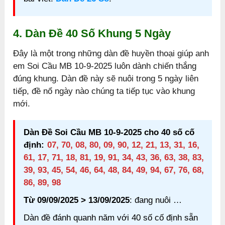
4. Dàn Đề 40 Số Khung 5 Ngày
Đây là một trong những dàn đề huyền thoại giúp anh
em Soi Cầu MB 10-9-2025 luôn dành chiến thắng
đúng khung. Dàn đề này sẽ nuôi trong 5 ngày liên
tiếp, đề nổ ngày nào chúng ta tiếp tục vào khung
mới.
Dàn Đề Soi Cầu MB 10-9-2025 cho 40 số cố
định:
07, 70, 08, 80, 09, 90, 12, 21, 13, 31, 16,
61, 17, 71, 18, 81, 19, 91, 34, 43, 36, 63, 38, 83,
39, 93, 45, 54, 46, 64, 48, 84, 49, 94, 67, 76, 68,
86, 89, 98
Từ 09/09/2025 > 13/09/2025
: đang nuôi …
Dàn đề đánh quanh năm với 40 số cố định sẵn