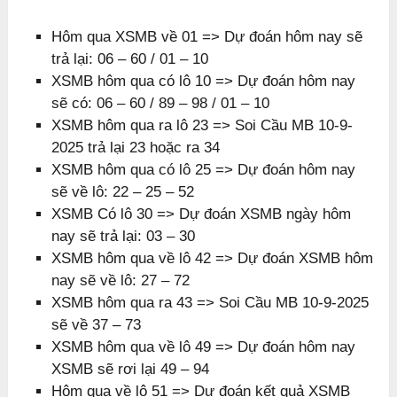
Hôm qua XSMB về 01 => Dự đoán hôm nay sẽ
trả lại: 06 – 60 / 01 – 10
XSMB hôm qua có lô 10 => Dự đoán hôm nay
sẽ có: 06 – 60 / 89 – 98 / 01 – 10
XSMB hôm qua ra lô 23 => Soi Cầu MB 10-9-
2025 trả lại 23 hoặc ra 34
XSMB hôm qua có lô 25 => Dự đoán hôm nay
sẽ về lô: 22 – 25 – 52
XSMB Có lô 30 => Dự đoán XSMB ngày hôm
nay sẽ trả lại: 03 – 30
XSMB hôm qua về lô 42 => Dự đoán XSMB hôm
nay sẽ về lô: 27 – 72
XSMB hôm qua ra 43 => Soi Cầu MB 10-9-2025
sẽ về 37 – 73
XSMB hôm qua về lô 49 => Dự đoán hôm nay
XSMB sẽ rơi lại 49 – 94
Hôm qua về lô 51 => Dự đoán kết quả XSMB