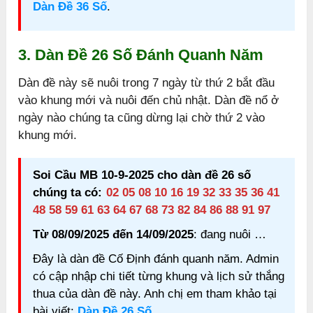
Dàn Đề 36 Số
.
3. Dàn Đề 26 Số Đánh Quanh Năm
Dàn đề này sẽ nuôi trong 7 ngày từ thứ 2 bắt đầu
vào khung mới và nuôi đến chủ nhật. Dàn đề nổ ở
ngày nào chúng ta cũng dừng lại chờ thứ 2 vào
khung mới.
Soi Cầu MB 10-9-2025 cho dàn đề 26 số
chúng ta có:
02 05 08 10 16 19 32 33 35 36 41
48 58 59 61 63 64 67 68 73 82 84 86 88 91 97
Từ
08/09/2025
đến 14/09/2025
: đang nuôi …
Đây là dàn đề Cố Định đánh quanh năm. Admin
có cập nhập chi tiết từng khung và lịch sử thắng
thua của dàn đề này. Anh chị em tham khảo tại
bài viết:
Dàn Đề 26 Số
.