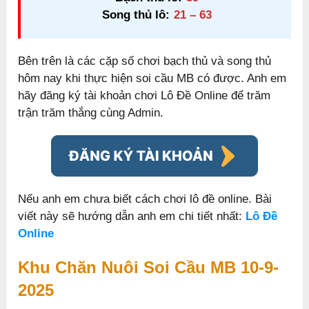
Song thủ lô:
21 – 63
Bên trên là các cặp số chơi bạch thủ và song thủ
hôm nay khi thực hiện soi cầu MB có được. Anh em
hãy đăng ký tài khoản chơi Lô Đề Online để trăm
trận trăm thắng cùng Admin.
Nếu anh em chưa biết cách chơi lô đề online. Bài
viết này sẽ hướng dẫn anh em chi tiết nhất:
Lô Đề
Online
Khu Chăn Nuôi Soi Cầu MB 10-9-
2025