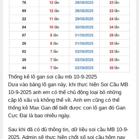
Thống kê lô gan soi cầu mb 10-9-2025
Dựa vào bảng lô gan này, khi thực hiện Soi Cầu MB
10-9-2025 anh em có thể chủ động loại bỏ những
cặp lô xấu và không thể về. Anh em cũng có thể
thống kê Max Gan để biết được con lô gan đó Gan
Cực Đại là bao nhiêu ngày.
Sau khi đã có đủ thông tin, dữ liệu soi cầu MB 10-9-
2025. Admin sẽ thực hiện chốt số soi cầu hôm nay