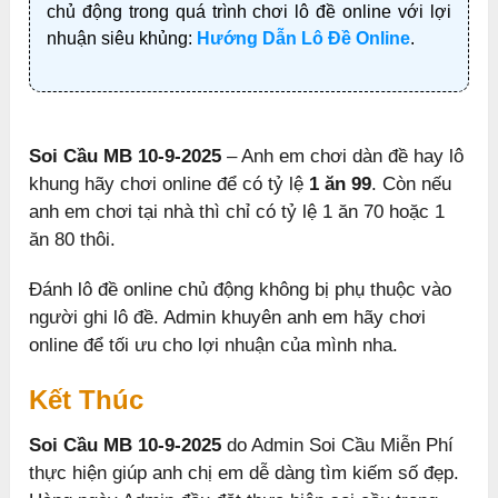
chủ động trong quá trình chơi lô đề online với lợi
nhuận siêu khủng:
Hướng Dẫn Lô Đề Online
.
Soi Cầu MB 10-9-2025
– Anh em chơi dàn đề hay lô
khung hãy chơi online để có tỷ lệ
1 ăn 99
. Còn nếu
anh em chơi tại nhà thì chỉ có tỷ lệ 1 ăn 70 hoặc 1
ăn 80 thôi.
Đánh lô đề online chủ động không bị phụ thuộc vào
người ghi lô đề. Admin khuyên anh em hãy chơi
online để tối ưu cho lợi nhuận của mình nha.
Kết Thúc
Soi Cầu MB 10-9-2025
do Admin Soi Cầu Miễn Phí
thực hiện giúp anh chị em dễ dàng tìm kiếm số đẹp.