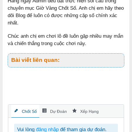
Hàng ngày Admin đều đặt thực hiện soi cầu trong
chuyên mục Giờ Vàng Chốt Số. Anh chị em hãy theo
dõi Blog để luôn có được những cặp số chính xác
nhất.
Chúc anh chị em chơi lô đề luôn gặp nhiều may mắn
và chiến thắng trong cuộc chơi này.
Bài viết liên quan:
Chốt Số
Dự Đoán
Xếp Hạng
Vui lòng
đăng nhập
để tham gia dự đoán.