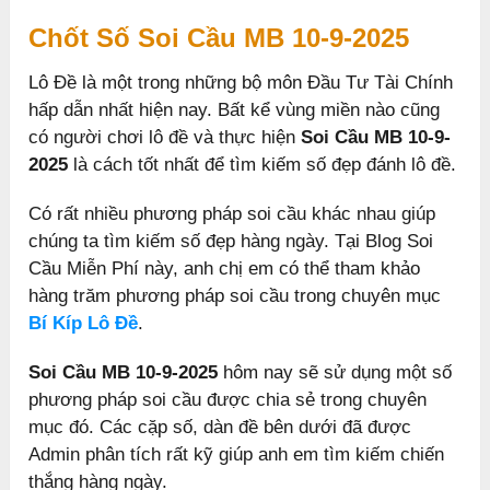
Chốt Số Soi Cầu MB 10-9-2025
Lô Đề là một trong những bộ môn Đầu Tư Tài Chính
hấp dẫn nhất hiện nay. Bất kể vùng miền nào cũng
có người chơi lô đề và thực hiện
Soi Cầu MB 10-9-
2025
là cách tốt nhất để tìm kiếm số đẹp đánh lô đề.
Có rất nhiều phương pháp soi cầu khác nhau giúp
chúng ta tìm kiếm số đẹp hàng ngày. Tại Blog Soi
Cầu Miễn Phí này, anh chị em có thể tham khảo
hàng trăm phương pháp soi cầu trong chuyên mục
Bí Kíp Lô Đề
.
Soi Cầu MB 10-9-2025
hôm nay sẽ sử dụng một số
phương pháp soi cầu được chia sẻ trong chuyên
mục đó. Các cặp số, dàn đề bên dưới đã được
Admin phân tích rất kỹ giúp anh em tìm kiếm chiến
thắng hàng ngày.