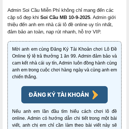
Admin Soi Cầu Miễn Phí không chỉ mang đến các
cặp số đẹp khi
Soi Cầu MB 10-9-2025
. Admin giới
thiệu đến anh em nhà cái lô đề online uy tín nhất,
đảm bảo an toàn, nạp rút nhanh, hỗ trợ VIP.
Mời anh em cùng Đăng Ký Tài Khoản chơi Lô Đề
Online tỷ lệ trả thưởng 1 ăn 99. Admin đảm bảo và
cam kết nhà cái uy tín, Admin luôn đồng hành cùng
anh em trong cuộc chơi hàng ngày và cùng anh em
chiến thắng.
Nếu anh em lần đầu tìm hiểu cách chơi lô đề
online. Admin có hướng dẫn chi tiết trong một bài
viết, anh chị em chỉ cần làm theo bài viết này sẽ