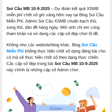
Soi Cầu MB 10-9-2025
– Dự đoán kết quả XSMB
miễn phí chốt số giờ vàng hôm nay tại Blog Soi Cầu
Miễn Phí. Admin Soi Cầu XSMB chuẩn bạch thủ,
song thủ, dàn đề hàng ngày. Mời anh chị em cùng
tham khảo và sử dụng các cặp số đẹp chơi lô đề.
Không như các website/blog khác. Blog
Soi Cầu
Miễn Phí
không thực hiện chốt số dạng đăng bài cho
có mà sẽ thực hiện chốt số theo dạng thực chiến.
Các cặp số đẹp trong bài
Soi Cầu MB 10-9-2025
này chính là những cặp số Admin chơi.