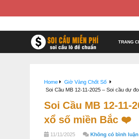
TRANG C
Home
Giờ Vàng Chốt Số
Soi Cầu MB 12-11-2025 – Soi cầu dự đo
Soi Cầu MB 12-11-2
xổ số miền Bắc ❤️
11/11/2025
Không có bình luận