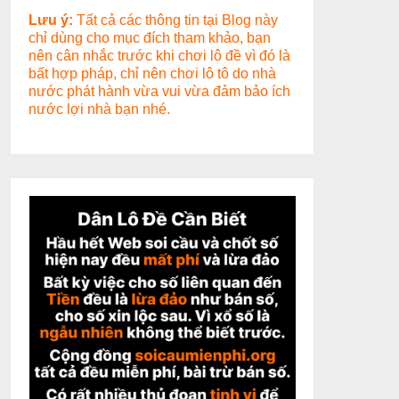
Lưu ý:
Tất cả các thông tin tại Blog này
chỉ dùng cho mục đích tham khảo, bạn
nên cân nhắc trước khi chơi lô đề vì đó là
bất hợp pháp, chỉ nên chơi lô tô do nhà
nước phát hành vừa vui vừa đảm bảo ích
nước lợi nhà bạn nhé.