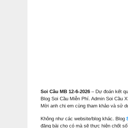
Soi Cầu MB 12-6-2026
– Dự đoán kết q
Blog Soi Cầu Miễn Phí. Admin Soi Cầu X
Mời anh chị em cùng tham khảo và sử dụ
Không như các website/blog khác. Blog
đăng bài cho có mà sẽ thực hiện chốt số