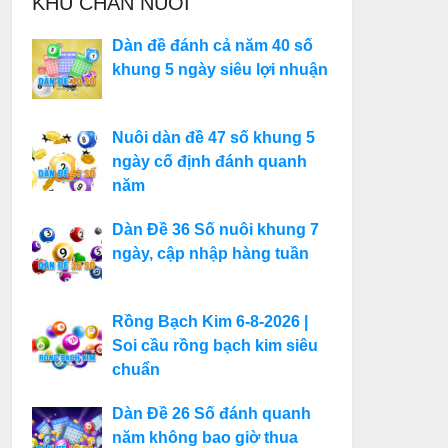
KHU CHĂN NUÔI
Dàn đề đánh cả năm 40 số
khung 5 ngày siêu lợi nhuận
Nuôi dàn đề 47 số khung 5
ngày cố định đánh quanh
năm
Dàn Đề 36 Số nuôi khung 7
ngày, cập nhập hàng tuần
Rồng Bạch Kim 6-8-2026 |
Soi cầu rồng bạch kim siêu
chuẩn
Dàn Đề 26 Số đánh quanh
năm không bao giờ thua