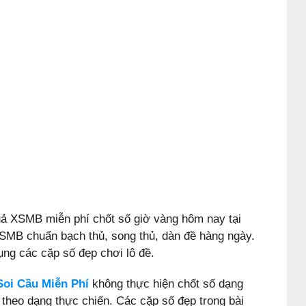
uả XSMB miễn phí chốt số giờ vàng hôm nay tại
SMB chuẩn bạch thủ, song thủ, dàn đề hàng ngày.
ng các cặp số đẹp chơi lô đề.
Soi Cầu Miễn Phí
không thực hiện chốt số dạng
 theo dạng thực chiến. Các cặp số đẹp trong bài