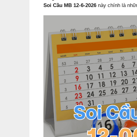
Soi Cầu MB 12-6-2026
này chính là nhữ