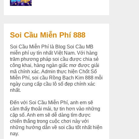
Soi Cầu Miễn Phí 888
Soi Cầu Miễn Phí là Blog Soi Cầu MB
miễn phí uy tín nhất Việt Nam. Với hàng
trăm phương pháp soi cầu được chia sẻ
công khai, hàng ngàn giấc mơ được giải
mã chính xác. Admin thực hiện Chốt Số
Miễn Phí, soi cầu Rồng Bạch Kim 888 mỗi
ngày cung cấp cầu lô số đẹp chính xác
nhất.
Đến với Soi Cầu Miễn Phí, anh em sẽ
cảm thấy thoải mái, tự tin hơn vào những
cặp số. Anh em sẽ dễ dàng tìm được
chiến thắng trong cuộc chơi này với
những hướng dẫn về soi cầu tốt nhất hiện
nay.