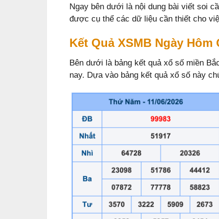
Ngay bên dưới là nội dung bài viết soi 
được cụ thể các dữ liệu cần thiết cho vi
Kết Quả XSMB Ngày Hôm 
Bên dưới là bảng kết quả xổ số miền Bắ
nay. Dựa vào bảng kết quả xổ số này ch