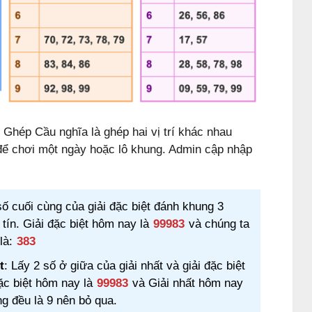
Ghép Cầu nghĩa là ghép hai vị trí khác nhau
để chơi một ngày hoặc lô khung. Admin cập nhập
số cuối cùng của giải đặc biệt đánh khung 3
tín. Giải đặc biệt hôm nay là
99983
và chúng ta
là:
383
t
: Lấy 2 số ở giữa của giải nhất và giải đặc biệt
ặc biệt hôm nay là
99983
và Giải nhất hôm nay
g đều là 9 nên bỏ qua.