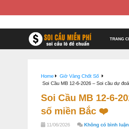
TRANG C
Home
Giờ Vàng Chốt Số
Soi Cầu MB 12-6-2026 – Soi cầu dự đoá
Soi Cầu MB 12-6-20
số miền Bắc ❤️
11/06/2026
Không có bình luận