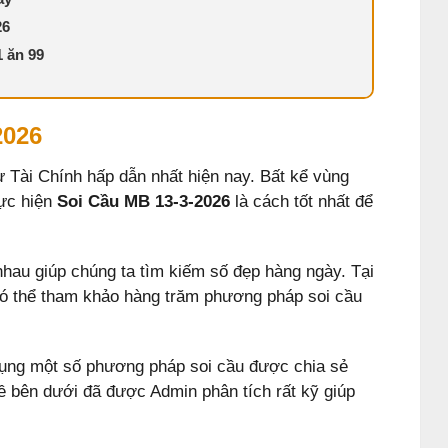
26
1 ăn 99
2026
 Tài Chính hấp dẫn nhất hiện nay. Bất kể vùng
hực hiện
Soi Cầu MB 13-3-2026
là cách tốt nhất để
hau giúp chúng ta tìm kiếm số đẹp hàng ngày. Tại
có thể tham khảo hàng trăm phương pháp soi cầu
ng một số phương pháp soi cầu được chia sẻ
ề bên dưới đã được Admin phân tích rất kỹ giúp