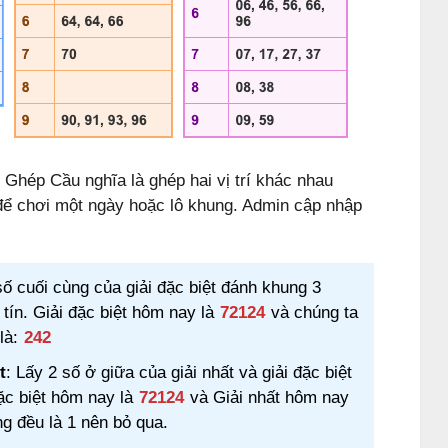
Ghép Cầu nghĩa là ghép hai vị trí khác nhau
để chơi một ngày hoặc lô khung. Admin cập nhập
số cuối cùng của giải đặc biệt đánh khung 3
tín. Giải đặc biệt hôm nay là
72124
và chúng ta
là:
242
t
: Lấy 2 số ở giữa của giải nhất và giải đặc biệt
ặc biệt hôm nay là
72124
và Giải nhất hôm nay
g đều là 1 nên bỏ qua.