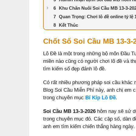
Khu Chăn Nuôi Soi Cầu MB 13-3-20
Quan Trọng: Chơi lô đề online tỷ lệ 
Kết Thúc
Chốt Số Soi Cầu MB 13-3-
Lô Đề là một trong những bộ môn Đầu Tư
miền nào cũng có người chơi lô đề và t
tìm kiếm số đẹp đánh lô đề.
Có rất nhiều phương pháp soi cầu khác n
Blog Soi Cầu Miễn Phí này, anh chị em 
trong chuyên mục
Bí Kíp Lô Đề
.
Soi Cầu MB 13-3-2026
hôm nay sẽ sử dụ
trong chuyên mục đó. Các cặp số, dàn đ
anh em tìm kiếm chiến thắng hàng ngày.