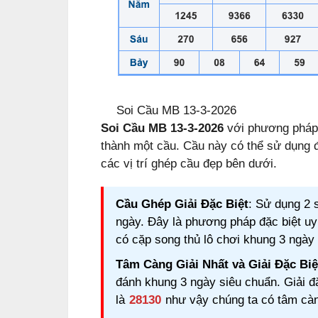
Soi Cầu MB 13-3-2026
Soi Cầu MB 13-3-2026
với phương pháp 
thành một cầu. Cầu này có thể sử dụng 
các vị trí ghép cầu đẹp bên dưới.
Cầu Ghép Giải Đặc Biệt
: Sử dụng 2 
ngày. Đây là phương pháp đặc biệt uy 
có cặp song thủ lô chơi khung 3 ngày 
Tâm Càng Giải Nhất và Giải Đặc Biệ
đánh khung 3 ngày siêu chuẩn. Giải đ
là
28130
như vậy chúng ta có tâm càn