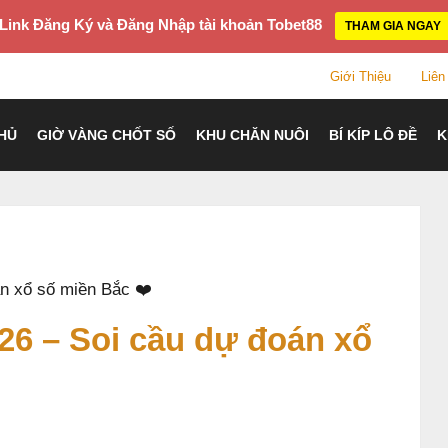
Link Đăng Ký và Đăng Nhập tài khoản Tobet88
THAM GIA NGAY
Giới Thiệu
Liên
HỦ
GIỜ VÀNG CHỐT SỐ
KHU CHĂN NUÔI
BÍ KÍP LÔ ĐỀ
K
n xổ số miền Bắc ❤️
26 – Soi cầu dự đoán xổ