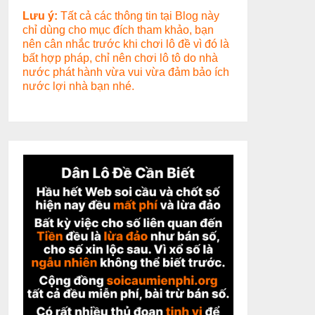
Lưu ý:
Tất cả các thông tin tại Blog này
chỉ dùng cho mục đích tham khảo, bạn
nên cân nhắc trước khi chơi lô đề vì đó là
bất hợp pháp, chỉ nên chơi lô tô do nhà
nước phát hành vừa vui vừa đảm bảo ích
nước lợi nhà bạn nhé.