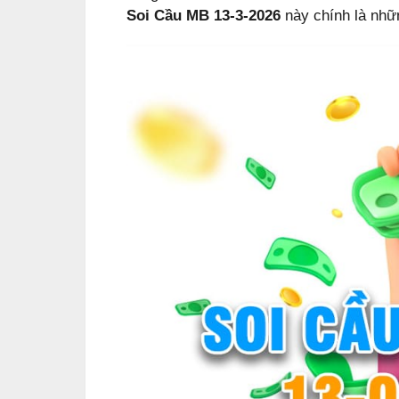
Soi Cầu MB 13-3-2026
này chính là nhữ