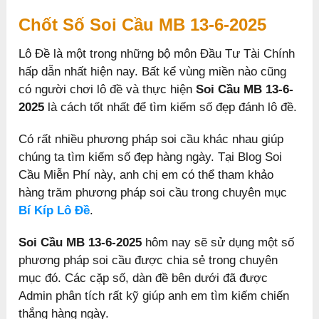
Chốt Số Soi Cầu MB 13-6-2025
Lô Đề là một trong những bộ môn Đầu Tư Tài Chính
hấp dẫn nhất hiện nay. Bất kể vùng miền nào cũng
có người chơi lô đề và thực hiện
Soi Cầu MB 13-6-
2025
là cách tốt nhất để tìm kiếm số đẹp đánh lô đề.
Có rất nhiều phương pháp soi cầu khác nhau giúp
chúng ta tìm kiếm số đẹp hàng ngày. Tại Blog Soi
Cầu Miễn Phí này, anh chị em có thể tham khảo
hàng trăm phương pháp soi cầu trong chuyên mục
Bí Kíp Lô Đề
.
Soi Cầu MB 13-6-2025
hôm nay sẽ sử dụng một số
phương pháp soi cầu được chia sẻ trong chuyên
mục đó. Các cặp số, dàn đề bên dưới đã được
Admin phân tích rất kỹ giúp anh em tìm kiếm chiến
thắng hàng ngày.