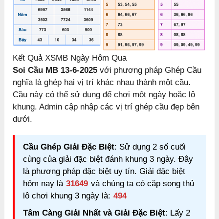
Kết Quả XSMB Ngày Hôm Qua
Soi Cầu MB 13-6-2025
với phương pháp Ghép Cầu
nghĩa là ghép hai vị trí khác nhau thành một cầu.
Cầu này có thể sử dụng để chơi một ngày hoặc lô
khung. Admin cập nhập các vị trí ghép cầu đẹp bên
dưới.
Cầu Ghép Giải Đặc Biệt
: Sử dụng 2 số cuối
cùng của giải đặc biệt đánh khung 3 ngày. Đây
là phương pháp đặc biệt uy tín. Giải đặc biệt
hôm nay là
31649
và chúng ta có cặp song thủ
lô chơi khung 3 ngày là:
494
Tâm Càng Giải Nhất và Giải Đặc Biệt
: Lấy 2