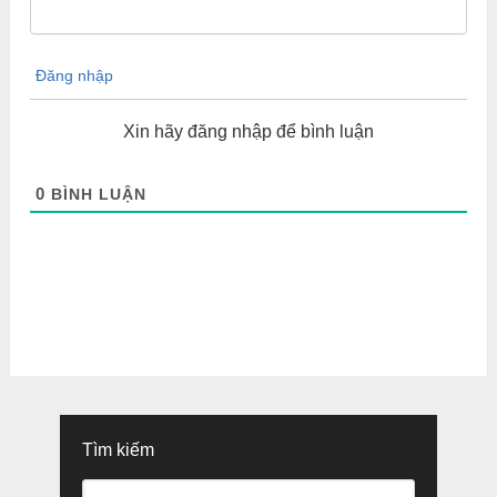
Đăng nhập
Xin hãy đăng nhập để bình luận
0
BÌNH LUẬN
Tìm kiếm