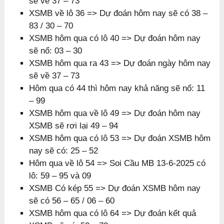
sẽ về 37 – 73
XSMB về lô 36 => Dự đoán hôm nay sẽ có 38 –
83 / 30 – 70
XSMB hôm qua có lô 40 => Dự đoán hôm nay
sẽ nổ: 03 – 30
XSMB hôm qua ra 43 => Dự đoán ngày hôm nay
sẽ về 37 – 73
Hôm qua có 44 thì hôm nay khả năng sẽ nổ: 11
– 99
XSMB hôm qua về lô 49 => Dự đoán hôm nay
XSMB sẽ rơi lại 49 – 94
XSMB hôm qua có lô 53 => Dự đoán XSMB hôm
nay sẽ có: 25 – 52
Hôm qua về lô 54 => Soi Cầu MB 13-6-2025 có
lô: 59 – 95 và 09
XSMB Có kép 55 => Dự đoán XSMB hôm nay
sẽ có 56 – 65 / 06 – 60
XSMB hôm qua có lô 64 => Dự đoán kết quả