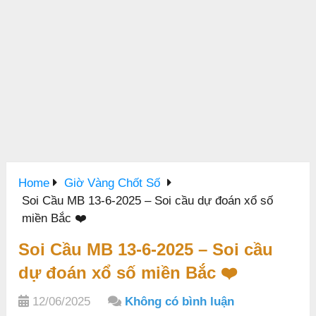
Home
Giờ Vàng Chốt Số
Soi Cầu MB 13-6-2025 – Soi cầu dự đoán xổ số
miền Bắc ❤️
Soi Cầu MB 13-6-2025 – Soi cầu
dự đoán xổ số miền Bắc ❤️
12/06/2025
Không có bình luận