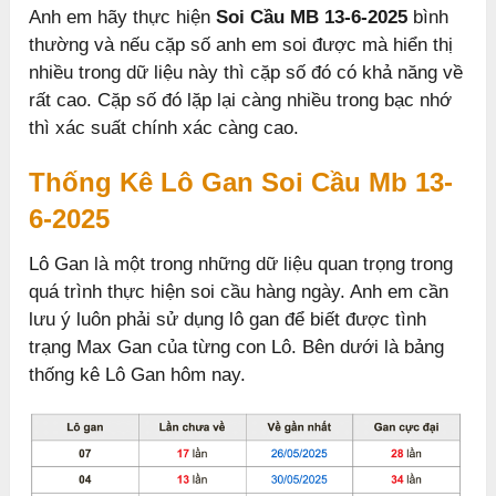
Anh em hãy thực hiện
Soi Cầu MB 13-6-2025
bình
thường và nếu cặp số anh em soi được mà hiển thị
nhiều trong dữ liệu này thì cặp số đó có khả năng về
rất cao. Cặp số đó lặp lại càng nhiều trong bạc nhớ
thì xác suất chính xác càng cao.
Thống Kê Lô Gan Soi Cầu Mb 13-
6-2025
Lô Gan là một trong những dữ liệu quan trọng trong
quá trình thực hiện soi cầu hàng ngày. Anh em cần
lưu ý luôn phải sử dụng lô gan để biết được tình
trạng Max Gan của từng con Lô. Bên dưới là bảng
thống kê Lô Gan hôm nay.