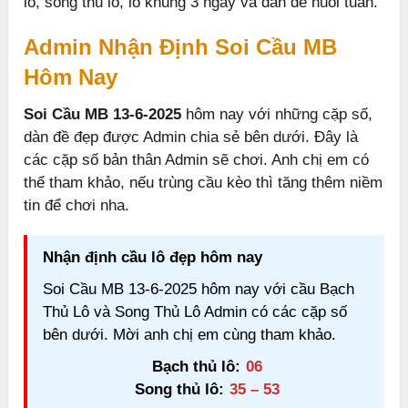
lô, song thủ lô, lô khung 3 ngày và dàn đề nuôi tuần.
Admin Nhận Định Soi Cầu MB
Hôm Nay
Soi Cầu MB 13-6-2025
hôm nay với những cặp số,
dàn đề đẹp được Admin chia sẻ bên dưới. Đây là
các cặp số bản thân Admin sẽ chơi. Anh chị em có
thể tham khảo, nếu trùng cầu kèo thì tăng thêm niềm
tin để chơi nha.
Nhận định cầu lô đẹp hôm nay
Soi Cầu MB 13-6-2025 hôm nay với cầu Bạch
Thủ Lô và Song Thủ Lô Admin có các cặp số
bên dưới. Mời anh chị em cùng tham khảo.
Bạch thủ lô:
06
Song thủ lô:
35 – 53