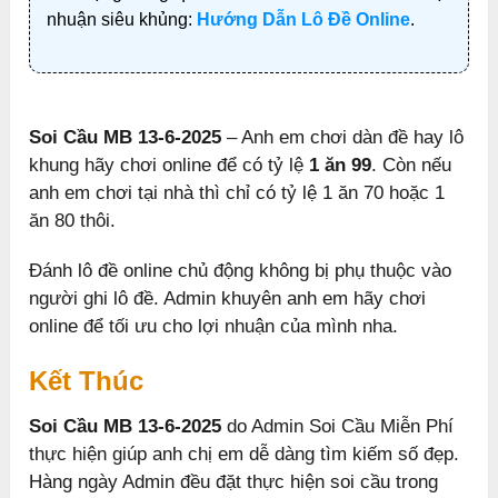
nhuận siêu khủng:
Hướng Dẫn Lô Đề Online
.
Soi Cầu MB 13-6-2025
– Anh em chơi dàn đề hay lô
khung hãy chơi online để có tỷ lệ
1 ăn 99
. Còn nếu
anh em chơi tại nhà thì chỉ có tỷ lệ 1 ăn 70 hoặc 1
ăn 80 thôi.
Đánh lô đề online chủ động không bị phụ thuộc vào
người ghi lô đề. Admin khuyên anh em hãy chơi
online để tối ưu cho lợi nhuận của mình nha.
Kết Thúc
Soi Cầu MB 13-6-2025
do Admin Soi Cầu Miễn Phí
thực hiện giúp anh chị em dễ dàng tìm kiếm số đẹp.
Hàng ngày Admin đều đặt thực hiện soi cầu trong