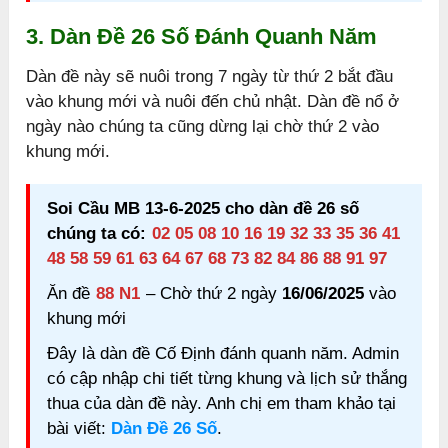
3. Dàn Đề 26 Số Đánh Quanh Năm
Dàn đề này sẽ nuôi trong 7 ngày từ thứ 2 bắt đầu
vào khung mới và nuôi đến chủ nhật. Dàn đề nổ ở
ngày nào chúng ta cũng dừng lại chờ thứ 2 vào
khung mới.
Soi Cầu MB 13-6-2025 cho dàn đề 26 số
chúng ta có:
02 05 08 10 16 19 32 33 35 36 41
48 58 59 61 63 64 67 68 73 82 84 86 88 91 97
Ăn đề
88 N1
– Chờ thứ 2 ngày
16/06/2025
vào
khung mới
Đây là dàn đề Cố Định đánh quanh năm. Admin
có cập nhập chi tiết từng khung và lịch sử thắng
thua của dàn đề này. Anh chị em tham khảo tại
bài viết:
Dàn Đề 26 Số
.