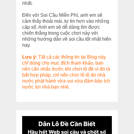
nhất.
Đến với Soi Cầu Miễn Phí, anh em sẽ
cảm thấy thoải mái, tự tin hơn vào những
cặp số. Anh em sẽ dễ dàng tìm được
chiến thắng trong cuộc chơi này với
những hướng dẫn về soi cầu tốt nhất hiện
nay.
Lưu ý:
Tất cả các thông tin tại Blog này
chỉ dùng cho mục đích tham khảo, bạn
nên cân nhắc trước khi chơi lô đề vì đó là
bất hợp pháp, chỉ nên chơi lô tô do nhà
nước phát hành vừa vui vừa đảm bảo ích
nước lợi nhà bạn nhé.