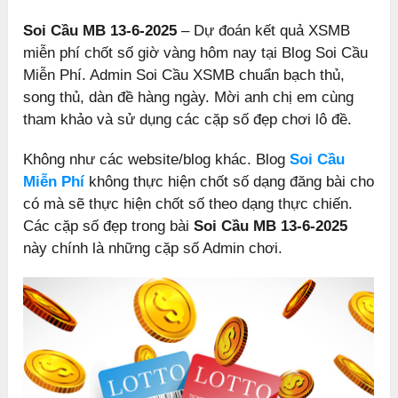
Soi Cầu MB 13-6-2025
– Dự đoán kết quả XSMB
miễn phí chốt số giờ vàng hôm nay tại Blog Soi Cầu
Miễn Phí. Admin Soi Cầu XSMB chuẩn bạch thủ,
song thủ, dàn đề hàng ngày. Mời anh chị em cùng
tham khảo và sử dụng các cặp số đẹp chơi lô đề.
Không như các website/blog khác. Blog
Soi Cầu
Miễn Phí
không thực hiện chốt số dạng đăng bài cho
có mà sẽ thực hiện chốt số theo dạng thực chiến.
Các cặp số đẹp trong bài
Soi Cầu MB 13-6-2025
này chính là những cặp số Admin chơi.