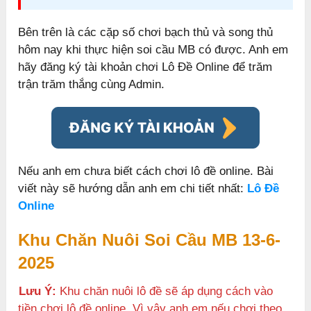
Bên trên là các cặp số chơi bạch thủ và song thủ
hôm nay khi thực hiện soi cầu MB có được. Anh em
hãy đăng ký tài khoản chơi Lô Đề Online để trăm
trận trăm thắng cùng Admin.
Nếu anh em chưa biết cách chơi lô đề online. Bài
viết này sẽ hướng dẫn anh em chi tiết nhất:
Lô Đề
Online
Khu Chăn Nuôi Soi Cầu MB 13-6-
2025
Lưu Ý:
Khu chăn nuôi lô đề sẽ áp dụng cách vào
tiền chơi lô đề online. Vì vậy anh em nếu chơi theo