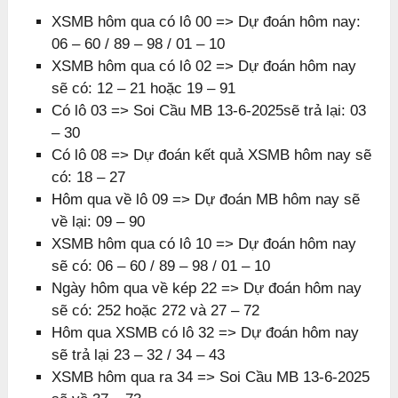
XSMB hôm qua có lô 00 => Dự đoán hôm nay:
06 – 60 / 89 – 98 / 01 – 10
XSMB hôm qua có lô 02 => Dự đoán hôm nay
sẽ có: 12 – 21 hoặc 19 – 91
Có lô 03 => Soi Cầu MB 13-6-2025sẽ trả lại: 03
– 30
Có lô 08 => Dự đoán kết quả XSMB hôm nay sẽ
có: 18 – 27
Hôm qua về lô 09 => Dự đoán MB hôm nay sẽ
về lại: 09 – 90
XSMB hôm qua có lô 10 => Dự đoán hôm nay
sẽ có: 06 – 60 / 89 – 98 / 01 – 10
Ngày hôm qua về kép 22 => Dự đoán hôm nay
sẽ có: 252 hoặc 272 và 27 – 72
Hôm qua XSMB có lô 32 => Dự đoán hôm nay
sẽ trả lại 23 – 32 / 34 – 43
XSMB hôm qua ra 34 => Soi Cầu MB 13-6-2025