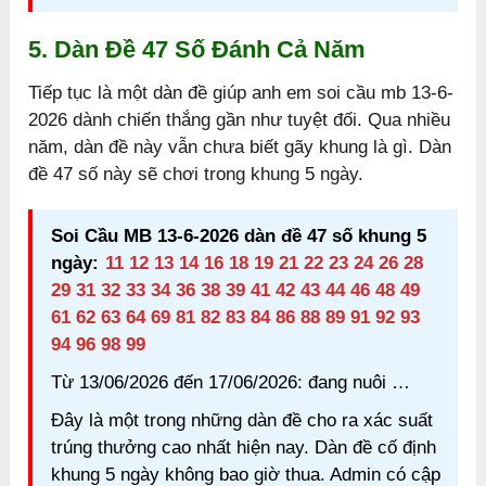
5. Dàn Đề 47 Số Đánh Cả Năm
Tiếp tục là một dàn đề giúp anh em soi cầu mb 13-6-
2026 dành chiến thắng gần như tuyệt đối. Qua nhiều
năm, dàn đề này vẫn chưa biết gãy khung là gì. Dàn
đề 47 số này sẽ chơi trong khung 5 ngày.
Soi Cầu MB 13-6-2026 dàn đề 47 số khung 5
ngày:
11 12 13 14 16 18 19 21 22 23 24 26 28
29 31 32 33 34 36 38 39 41 42 43 44 46 48 49
61 62 63 64 69 81 82 83 84 86 88 89 91 92 93
94 96 98 99
Từ 13/06/2026 đến 17/06/2026: đang nuôi …
Đây là một trong những dàn đề cho ra xác suất
trúng thưởng cao nhất hiện nay. Dàn đề cố định
khung 5 ngày không bao giờ thua. Admin có cập