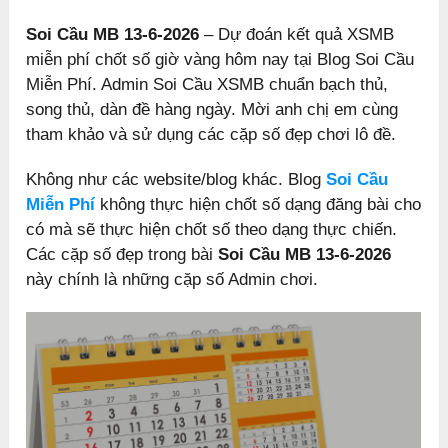
Soi Cầu MB 13-6-2026
– Dự đoán kết quả XSMB
miễn phí chốt số giờ vàng hôm nay tại Blog Soi Cầu
Miễn Phí. Admin Soi Cầu XSMB chuẩn bạch thủ,
song thủ, dàn đề hàng ngày. Mời anh chị em cùng
tham khảo và sử dụng các cặp số đẹp chơi lô đề.
Không như các website/blog khác. Blog
Soi Cầu
Miễn Phí
không thực hiện chốt số dạng đăng bài cho
có mà sẽ thực hiện chốt số theo dạng thực chiến.
Các cặp số đẹp trong bài
Soi Cầu MB 13-6-2026
này chính là những cặp số Admin chơi.