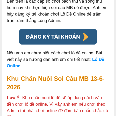
Bên trên là các cặp số chơi bạch thủ và song thủ
hôm nay khi thực hiện soi cầu MB có được. Anh em
hãy đăng ký tài khoản chơi Lô Đề Online để trăm
trận trăm thắng cùng Admin.
Nếu anh em chưa biết cách chơi lô đề online. Bài
viết này sẽ hướng dẫn anh em chi tiết nhất:
Lô Đề
Online
Khu Chăn Nuôi Soi Cầu MB 13-6-
2026
Lưu Ý:
Khu chăn nuôi lô đề sẽ áp dụng cách vào
tiền chơi lô đề online. Vì vậy anh em nếu chơi theo
Admin thì phải chơi online để đảm bảo chắc chắc có