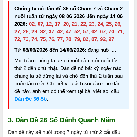
Chúng ta có dàn đề 36 số Chạm 7 và Chạm 2
nuôi tuần từ ngày 08-06-2026 đến ngày 14-06-
2026:
02, 07, 12, 17, 20, 21, 22, 23, 24, 25, 26,
27, 28, 29, 32, 37, 42, 47, 52, 57, 62, 67, 70, 71,
72, 73, 74, 75, 76, 77, 78, 79, 82, 87, 92, 97
Từ 08/06/2026 đến 14/06/2026
: đang nuôi …
Mỗi tuần chúng ta sẽ có một dàn mới nuôi từ
thứ 2 đến chủ nhật. Dàn đề nổ bất kỳ ngày nào
chúng ta sẽ dừng lại và chờ đến thứ 2 tuần sau
nuôi dàn mới. Chi tiết về cách soi cầu cho dàn
đề này, anh em có thể xem tại bài viết soi cầu
Dàn Đề 36 Số
.
3. Dàn Đề 26 Số Đánh Quanh Năm
Dàn đề này sẽ nuôi trong 7 ngày từ thứ 2 bắt đầu