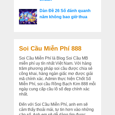
Dàn Đề 26 Số đánh quanh
năm không bao giờ thua
Soi Cầu Miễn Phí 888
Soi Cầu Miễn Phí là Blog Soi Cầu MB
miễn phí uy tín nhất Việt Nam. Với hàng
trăm phương pháp soi cầu được chia sẻ
công khai, hàng ngàn giấc mơ được giải
mã chính xác. Admin thực hiện Chốt Số
Miễn Phí, soi cầu Rồng Bạch Kim 888 mỗi
ngày cung cấp cầu lô số đẹp chính xác
nhất.
Đến với Soi Cầu Miễn Phí, anh em sẽ
cảm thấy thoải mái, tự tin hơn vào những
cặp số. Anh em sẽ dễ dàng tìm được