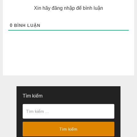
Xin hãy đăng nhập để bình luận
0
BÌNH LUẬN
Tìm kiếm
Tìm kiếm