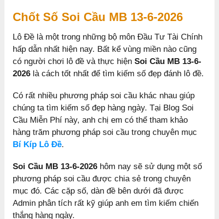
Chốt Số Soi Cầu MB 13-6-2026
Lô Đề là một trong những bộ môn Đầu Tư Tài Chính
hấp dẫn nhất hiện nay. Bất kể vùng miền nào cũng
có người chơi lô đề và thực hiện
Soi Cầu MB 13-6-
2026
là cách tốt nhất để tìm kiếm số đẹp đánh lô đề.
Có rất nhiều phương pháp soi cầu khác nhau giúp
chúng ta tìm kiếm số đẹp hàng ngày. Tại Blog Soi
Cầu Miễn Phí này, anh chị em có thể tham khảo
hàng trăm phương pháp soi cầu trong chuyên mục
Bí Kíp Lô Đề
.
Soi Cầu MB 13-6-2026
hôm nay sẽ sử dụng một số
phương pháp soi cầu được chia sẻ trong chuyên
mục đó. Các cặp số, dàn đề bên dưới đã được
Admin phân tích rất kỹ giúp anh em tìm kiếm chiến
thắng hàng ngày.