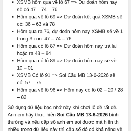
XSMB hôm qua về lô 67 => Dự đoán hôm nay
sẽ có 47 – 74 – 76
Hôm qua về lô 69 => Dự đoán kết quả XSMB sẽ
có: 36 – 63 và 78
Hôm qua ra 76, dự đoán hôm nay XSMB sẽ về 1
trong 3 con: 47 – 74 – 76
Hôm qua có lô 87 => Dự đoán hôm nay trả lại
hoặc ra 48 – 84
Hôm qua có lô 89 => Dự đoán hôm nay sẽ về:
10 – 01
XSMB Có lô 91 => Soi Cầu MB 13-6-2026 sẽ
có: 57 – 75
Hôm qua về lô 96 => Hôm nay có lô 02 – 20 / 28
– 82
Sử dụng dữ liệu bạc nhớ này khi chơi lô đề rất dễ.
Anh em hãy thực hiện
Soi Cầu MB 13-6-2026
bình
thường và nếu cặp số anh em soi được mà hiển thị
nhiều trong dữ liệu này thì cặp số đó có khả năng về