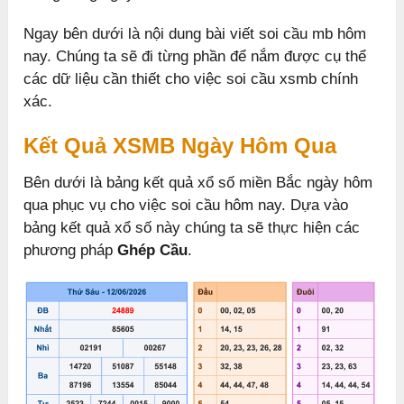
Ngay bên dưới là nội dung bài viết soi cầu mb hôm
nay. Chúng ta sẽ đi từng phần để nắm được cụ thể
các dữ liệu cần thiết cho việc soi cầu xsmb chính
xác.
Kết Quả XSMB Ngày Hôm Qua
Bên dưới là bảng kết quả xổ số miền Bắc ngày hôm
qua phục vụ cho việc soi cầu hôm nay. Dựa vào
bảng kết quả xổ số này chúng ta sẽ thực hiện các
phương pháp
Ghép Cầu
.