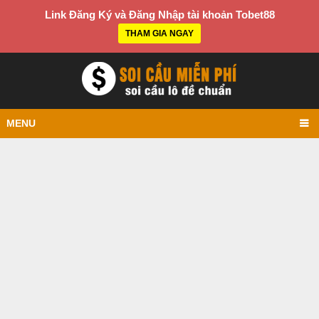
Link Đăng Ký và Đăng Nhập tài khoản Tobet88
THAM GIA NGAY
MENU