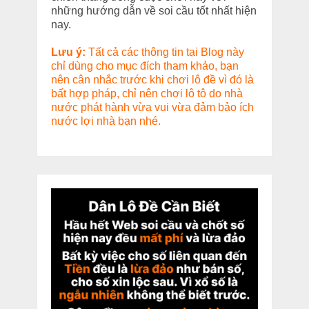
những hướng dẫn về soi cầu tốt nhất hiện
nay.
Lưu ý:
Tất cả các thông tin tại Blog này
chỉ dùng cho mục đích tham khảo, bạn
nên cân nhắc trước khi chơi lô đề vì đó là
bất hợp pháp, chỉ nên chơi lô tô do nhà
nước phát hành vừa vui vừa đảm bảo ích
nước lợi nhà bạn nhé.