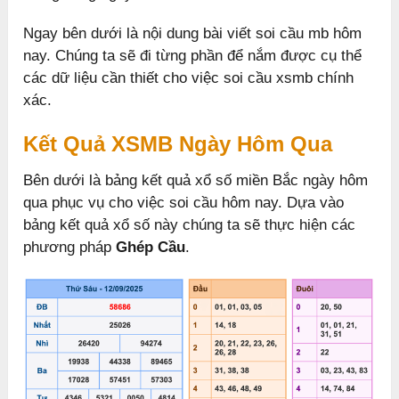
Ngay bên dưới là nội dung bài viết soi cầu mb hôm
nay. Chúng ta sẽ đi từng phần để nắm được cụ thể
các dữ liệu cần thiết cho việc soi cầu xsmb chính
xác.
Kết Quả XSMB Ngày Hôm Qua
Bên dưới là bảng kết quả xổ số miền Bắc ngày hôm
qua phục vụ cho việc soi cầu hôm nay. Dựa vào
bảng kết quả xổ số này chúng ta sẽ thực hiện các
phương pháp
Ghép Cầu
.