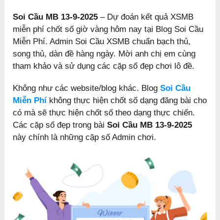
Soi Cầu MB 13-9-2025
– Dự đoán kết quả XSMB
miễn phí chốt số giờ vàng hôm nay tại Blog Soi Cầu
Miễn Phí. Admin Soi Cầu XSMB chuẩn bạch thủ,
song thủ, dàn đề hàng ngày. Mời anh chị em cùng
tham khảo và sử dụng các cặp số đẹp chơi lô đề.
Không như các website/blog khác. Blog
Soi Cầu
Miễn Phí
không thực hiện chốt số dạng đăng bài cho
có mà sẽ thực hiện chốt số theo dạng thực chiến.
Các cặp số đẹp trong bài
Soi Cầu MB 13-9-2025
này chính là những cặp số Admin chơi.