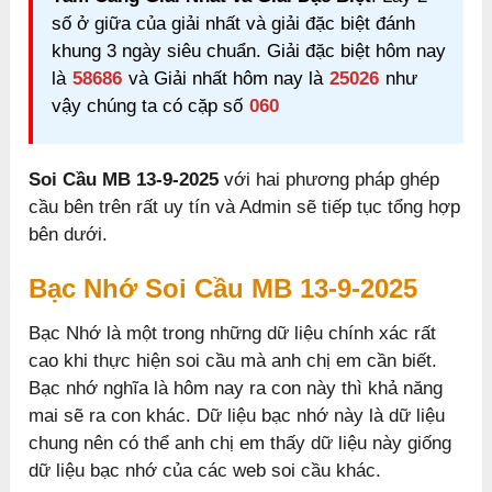
số ở giữa của giải nhất và giải đặc biệt đánh
khung 3 ngày siêu chuẩn. Giải đặc biệt hôm nay
là
58686
và Giải nhất hôm nay là
25026
như
vậy chúng ta có cặp số
060
Soi Cầu MB 13-9-2025
với hai phương pháp ghép
cầu bên trên rất uy tín và Admin sẽ tiếp tục tổng hợp
bên dưới.
Bạc Nhớ Soi Cầu MB 13-9-2025
Bạc Nhớ là một trong những dữ liệu chính xác rất
cao khi thực hiện soi cầu mà anh chị em cần biết.
Bạc nhớ nghĩa là hôm nay ra con này thì khả năng
mai sẽ ra con khác. Dữ liệu bạc nhớ này là dữ liệu
chung nên có thể anh chị em thấy dữ liệu này giống
dữ liệu bạc nhớ của các web soi cầu khác.