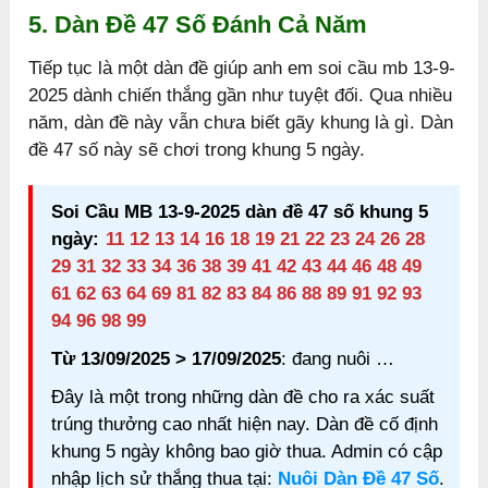
5. Dàn Đề 47 Số Đánh Cả Năm
Tiếp tục là một dàn đề giúp anh em soi cầu mb 13-9-
2025 dành chiến thắng gần như tuyệt đối. Qua nhiều
năm, dàn đề này vẫn chưa biết gãy khung là gì. Dàn
đề 47 số này sẽ chơi trong khung 5 ngày.
Soi Cầu MB 13-9-2025 dàn đề 47 số khung 5
ngày:
11 12 13 14 16 18 19 21 22 23 24 26 28
29 31 32 33 34 36 38 39 41 42 43 44 46 48 49
61 62 63 64 69 81 82 83 84 86 88 89 91 92 93
94 96 98 99
Từ 13/09/2025 > 17/09/2025
: đang nuôi …
Đây là một trong những dàn đề cho ra xác suất
trúng thưởng cao nhất hiện nay. Dàn đề cố định
khung 5 ngày không bao giờ thua. Admin có cập
nhập lịch sử thắng thua tại:
Nuôi Dàn Đề 47 Số
.