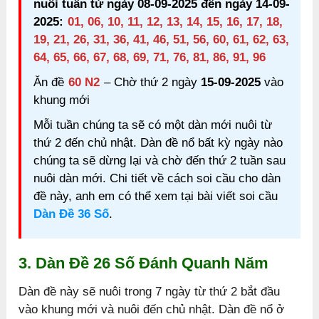
nuôi tuần từ ngày 08-09-2025 đến ngày 14-09-
2025:
01, 06, 10, 11, 12, 13, 14, 15, 16, 17, 18,
19, 21, 26, 31, 36, 41, 46, 51, 56, 60, 61, 62, 63,
64, 65, 66, 67, 68, 69, 71, 76, 81, 86, 91, 96
Ăn đề
60 N2
– Chờ thứ 2 ngày
15-09-2025
vào
khung mới
Mỗi tuần chúng ta sẽ có một dàn mới nuôi từ
thứ 2 đến chủ nhật. Dàn đề nổ bất kỳ ngày nào
chúng ta sẽ dừng lại và chờ đến thứ 2 tuần sau
nuôi dàn mới. Chi tiết về cách soi cầu cho dàn
đề này, anh em có thể xem tại bài viết soi cầu
Dàn Đề 36 Số
.
3. Dàn Đề 26 Số Đánh Quanh Năm
Dàn đề này sẽ nuôi trong 7 ngày từ thứ 2 bắt đầu
vào khung mới và nuôi đến chủ nhật. Dàn đề nổ ở