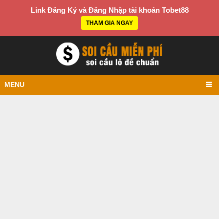
Link Đăng Ký và Đăng Nhập tài khoản Tobet88
THAM GIA NGAY
MENU