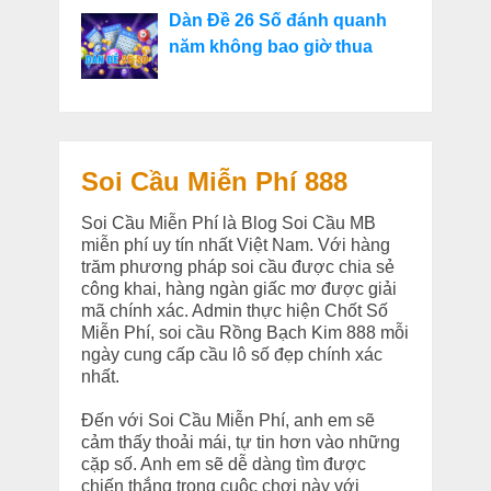
Dàn Đề 26 Số đánh quanh
năm không bao giờ thua
Soi Cầu Miễn Phí 888
Soi Cầu Miễn Phí là Blog Soi Cầu MB
miễn phí uy tín nhất Việt Nam. Với hàng
trăm phương pháp soi cầu được chia sẻ
công khai, hàng ngàn giấc mơ được giải
mã chính xác. Admin thực hiện Chốt Số
Miễn Phí, soi cầu Rồng Bạch Kim 888 mỗi
ngày cung cấp cầu lô số đẹp chính xác
nhất.
Đến với Soi Cầu Miễn Phí, anh em sẽ
cảm thấy thoải mái, tự tin hơn vào những
cặp số. Anh em sẽ dễ dàng tìm được
chiến thắng trong cuộc chơi này với