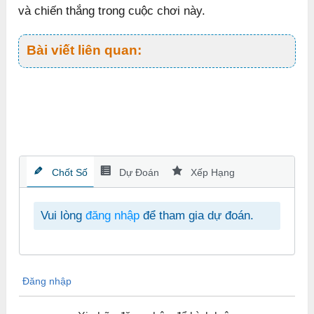
và chiến thắng trong cuộc chơi này.
Bài viết liên quan:
Chốt Số
Dự Đoán
Xếp Hạng
Vui lòng
đăng nhập
để tham gia dự đoán.
Đăng nhập