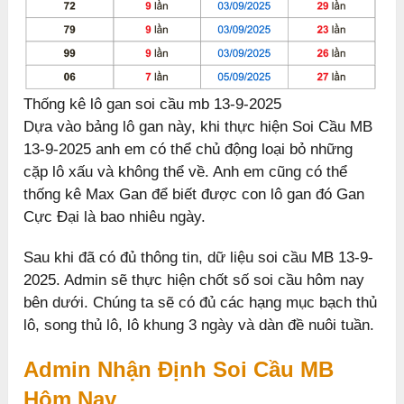
Thống kê lô gan soi cầu mb 13-9-2025
Dựa vào bảng lô gan này, khi thực hiện Soi Cầu MB
13-9-2025 anh em có thể chủ động loại bỏ những
cặp lô xấu và không thể về. Anh em cũng có thể
thống kê Max Gan để biết được con lô gan đó Gan
Cực Đại là bao nhiêu ngày.
Sau khi đã có đủ thông tin, dữ liệu soi cầu MB 13-9-
2025. Admin sẽ thực hiện chốt số soi cầu hôm nay
bên dưới. Chúng ta sẽ có đủ các hạng mục bạch thủ
lô, song thủ lô, lô khung 3 ngày và dàn đề nuôi tuần.
Admin Nhận Định Soi Cầu MB
Hôm Nay