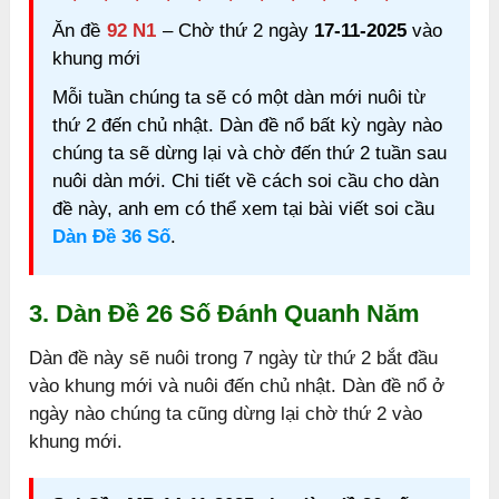
Ăn đề
92 N1
– Chờ thứ 2 ngày
17-11-2025
vào
khung mới
Mỗi tuần chúng ta sẽ có một dàn mới nuôi từ
thứ 2 đến chủ nhật. Dàn đề nổ bất kỳ ngày nào
chúng ta sẽ dừng lại và chờ đến thứ 2 tuần sau
nuôi dàn mới. Chi tiết về cách soi cầu cho dàn
đề này, anh em có thể xem tại bài viết soi cầu
Dàn Đề 36 Số
.
3. Dàn Đề 26 Số Đánh Quanh Năm
Dàn đề này sẽ nuôi trong 7 ngày từ thứ 2 bắt đầu
vào khung mới và nuôi đến chủ nhật. Dàn đề nổ ở
ngày nào chúng ta cũng dừng lại chờ thứ 2 vào
khung mới.