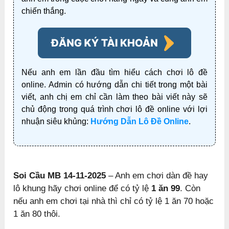
chiến thắng.
Nếu anh em lần đầu tìm hiểu cách chơi lô đề
online. Admin có hướng dẫn chi tiết trong một bài
viết, anh chị em chỉ cần làm theo bài viết này sẽ
chủ động trong quá trình chơi lô đề online với lợi
nhuận siêu khủng:
Hướng Dẫn Lô Đề Online
.
Soi Cầu MB 14-11-2025
– Anh em chơi dàn đề hay
lô khung hãy chơi online để có tỷ lệ
1 ăn 99
. Còn
nếu anh em chơi tại nhà thì chỉ có tỷ lệ 1 ăn 70 hoặc
1 ăn 80 thôi.