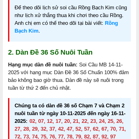
Để theo dõi lịch sử soi cầu Rồng Bạch Kim cũng
như lịch xử thắng thua khi chơi theo cầu Rồng.
Anh chị em có thể theo dõi tại bài viết:
Rồng
Bạch Kim
.
2. Dàn Đề 36 Số Nuôi Tuần
Hạng mục dàn đề nuôi tuần:
Soi Cầu MB 14-11-
2025 với hạng mục Dàn Đề 36 Số Chuẩn 100% đảm
bảo không bao giờ thua. Dàn đề này sẽ nuôi trong
tuần từ thứ 2 đến chủ nhật.
Chúng ta có dàn đề 36 số Chạm 7 và Chạm 2
nuôi tuần từ ngày 10-11-2025 đến ngày 16-11-
2025:
02, 07, 12, 17, 20, 21, 22, 23, 24, 25, 26,
27, 28, 29, 32, 37, 42, 47, 52, 57, 62, 67, 70, 71,
72, 73, 74, 75, 76, 77, 78, 79, 82, 87, 92, 97