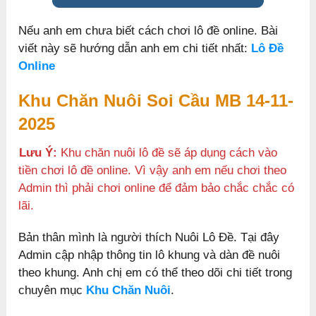
Nếu anh em chưa biết cách chơi lô đề online. Bài
viết này sẽ hướng dẫn anh em chi tiết nhất:
Lô Đề
Online
Khu Chăn Nuôi Soi Cầu MB 14-11-
2025
Lưu Ý:
Khu chăn nuôi lô đề sẽ áp dụng cách vào
tiền chơi lô đề online. Vì vậy anh em nếu chơi theo
Admin thì phải chơi online để đảm bảo chắc chắc có
lãi.
Bản thân mình là người thích Nuôi Lô Đề. Tại đây
Admin cập nhập thông tin lô khung và dàn đề nuôi
theo khung. Anh chị em có thể theo dõi chi tiết trong
chuyên mục
Khu Chăn Nuôi
.