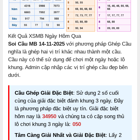
Kết Quả XSMB Ngày Hôm Qua
Soi Cầu MB 14-11-2025
với phương pháp Ghép Cầu
nghĩa là ghép hai vị trí khác nhau thành một cầu.
Cầu này có thể sử dụng để chơi một ngày hoặc lô
khung. Admin cập nhập các vị trí ghép cầu đẹp bên
dưới.
Cầu Ghép Giải Đặc Biệt
: Sử dụng 2 số cuối
cùng của giải đặc biệt đánh khung 3 ngày. Đây
là phương pháp đặc biệt uy tín. Giải đặc biệt
hôm nay là
34950
và chúng ta có cặp song thủ
lô chơi khung 3 ngày là:
050
Tâm Càng Giải Nhất và Giải Đặc Biệt
: Lấy 2