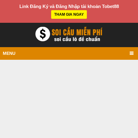
Link Đăng Ký và Đăng Nhập tài khoản Tobet88
THAM GIA NGAY
MENU