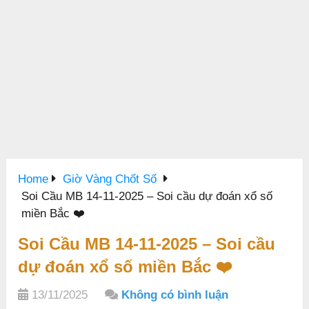
Home
Giờ Vàng Chốt Số
Soi Cầu MB 14-11-2025 – Soi cầu dự đoán xổ số
miền Bắc ❤️
Soi Cầu MB 14-11-2025 – Soi cầu
dự đoán xổ số miền Bắc ❤️
13/11/2025
Không có bình luận