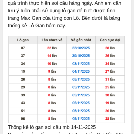
quá trình thực hiện soi cầu hàng ngày. Anh em cần
lưu ý luôn phải sử dụng lô gan để biết được tình
trạng Max Gan của từng con Lô. Bên dưới là bảng
thống kê Lô Gan hôm nay.
Thống kê lô gan soi cầu mb 14-11-2025