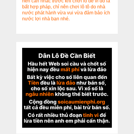
nên cân nhắc trước khi chơi lô đề vì đó là
bất hợp pháp, chỉ nên chơi lô tô do nhà
nước phát hành vừa vui vừa đảm bảo ích
nước lợi nhà bạn nhé.