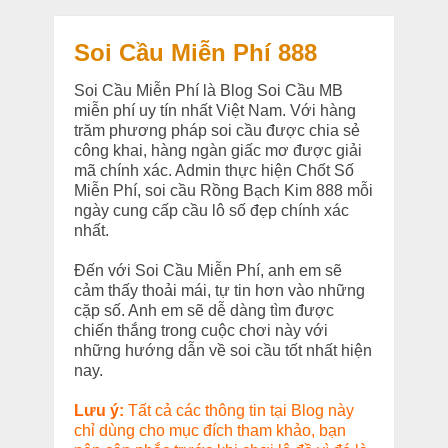
Soi Cầu Miễn Phí 888
Soi Cầu Miễn Phí là Blog Soi Cầu MB
miễn phí uy tín nhất Việt Nam. Với hàng
trăm phương pháp soi cầu được chia sẻ
công khai, hàng ngàn giấc mơ được giải
mã chính xác. Admin thực hiện Chốt Số
Miễn Phí, soi cầu Rồng Bạch Kim 888 mỗi
ngày cung cấp cầu lô số đẹp chính xác
nhất.
Đến với Soi Cầu Miễn Phí, anh em sẽ
cảm thấy thoải mái, tự tin hơn vào những
cặp số. Anh em sẽ dễ dàng tìm được
chiến thắng trong cuộc chơi này với
những hướng dẫn về soi cầu tốt nhất hiện
nay.
Lưu ý:
Tất cả các thông tin tại Blog này
chỉ dùng cho mục đích tham khảo, bạn