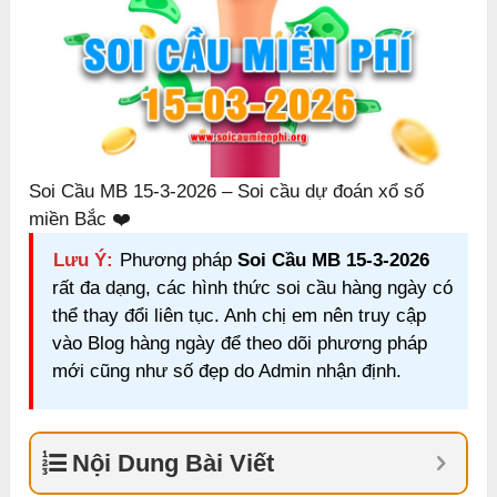
Soi Cầu MB 15-3-2026 – Soi cầu dự đoán xổ số
miền Bắc ❤️
Lưu Ý:
Phương pháp
Soi Cầu MB 15-3-2026
rất đa dạng, các hình thức soi cầu hàng ngày có
thể thay đổi liên tục. Anh chị em nên truy cập
vào Blog hàng ngày để theo dõi phương pháp
mới cũng như số đẹp do Admin nhận định.
Nội Dung Bài Viết