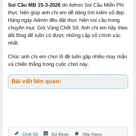
Soi Cầu MB 15-3-2026
do Admin Soi Cầu Miễn Phí
thực hiện giúp anh chị em dễ dàng tìm kiếm số đẹp.
Hàng ngày Admin đều đặt thực hiện soi cầu trong
chuyên mục Giờ Vàng Chốt Số. Anh chị em hãy theo
dõi Blog để luôn có được những cặp số chính xác
nhất.
Chúc anh chị em chơi lô đề luôn gặp nhiều may mắn
và chiến thắng trong cuộc chơi này.
Bài viết liên quan:
Chốt Số
Dự Đoán
Xếp Hạng