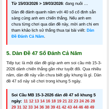
Từ 15/03/2026 > 19/03/2026
: đang nuôi …
Dàn đề đánh quanh năm với 40 số cố định sẵn
sàng cùng anh em chiến thắng. Nếu anh em
chưa từng chơi qua dàn đề này, mời anh chị em
tham khảo lịch sử thắng thua tại bài viết:
Dàn
Đề Đánh Cả Năm
.
5. Dàn Đề 47 Số Đánh Cả Năm
Tiếp tục là một dàn đề giúp anh em soi cầu mb 15-3-
2026 dành chiến thắng gần như tuyệt đối. Qua nhiều
năm, dàn đề này vẫn chưa biết gãy khung là gì. Dàn
đề 47 số này sẽ chơi trong khung 5 ngày.
Soi Cầu MB 15-3-2026 dàn đề 47 số khung 5
ngày:
11 12 13 14 16 18 19 21 22 23 24 26 28
29 31 32 33 34 36 38 39 41 42 43 44 46 48 49