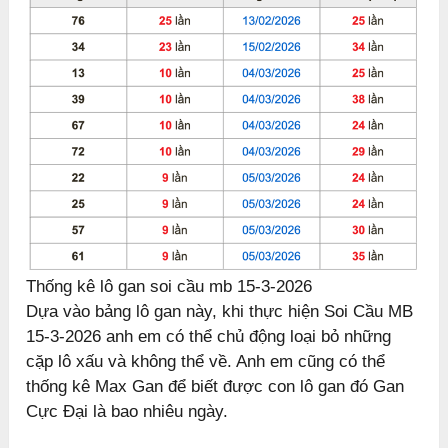
Thống kê lô gan soi cầu mb 15-3-2026
Dựa vào bảng lô gan này, khi thực hiện Soi Cầu MB
15-3-2026 anh em có thể chủ động loại bỏ những
cặp lô xấu và không thể về. Anh em cũng có thể
thống kê Max Gan để biết được con lô gan đó Gan
Cực Đại là bao nhiêu ngày.