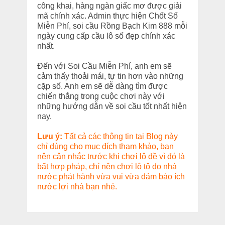
công khai, hàng ngàn giấc mơ được giải
mã chính xác. Admin thực hiện Chốt Số
Miễn Phí, soi cầu Rồng Bạch Kim 888 mỗi
ngày cung cấp cầu lô số đẹp chính xác
nhất.
Đến với Soi Cầu Miễn Phí, anh em sẽ
cảm thấy thoải mái, tự tin hơn vào những
cặp số. Anh em sẽ dễ dàng tìm được
chiến thắng trong cuộc chơi này với
những hướng dẫn về soi cầu tốt nhất hiện
nay.
Lưu ý:
Tất cả các thông tin tại Blog này
chỉ dùng cho mục đích tham khảo, bạn
nên cân nhắc trước khi chơi lô đề vì đó là
bất hợp pháp, chỉ nên chơi lô tô do nhà
nước phát hành vừa vui vừa đảm bảo ích
nước lợi nhà bạn nhé.