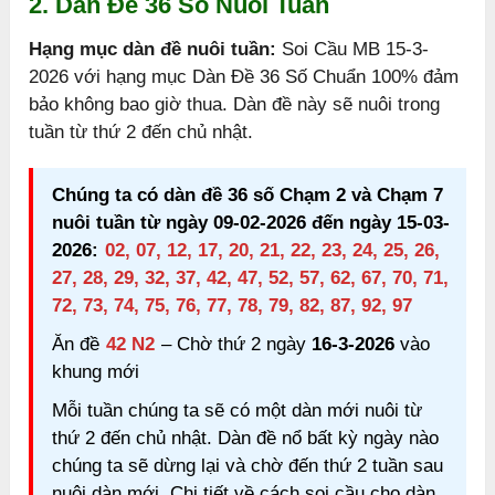
2. Dàn Đề 36 Số Nuôi Tuần
Hạng mục dàn đề nuôi tuần:
Soi Cầu MB 15-3-
2026 với hạng mục Dàn Đề 36 Số Chuẩn 100% đảm
bảo không bao giờ thua. Dàn đề này sẽ nuôi trong
tuần từ thứ 2 đến chủ nhật.
Chúng ta có dàn đề 36 số Chạm 2 và Chạm 7
nuôi tuần từ ngày 09-02-2026 đến ngày 15-03-
2026:
02, 07, 12, 17, 20, 21, 22, 23, 24, 25, 26,
27, 28, 29, 32, 37, 42, 47, 52, 57, 62, 67, 70, 71,
72, 73, 74, 75, 76, 77, 78, 79, 82, 87, 92, 97
Ăn đề
42 N2
– Chờ thứ 2 ngày
16-3-2026
vào
khung mới
Mỗi tuần chúng ta sẽ có một dàn mới nuôi từ
thứ 2 đến chủ nhật. Dàn đề nổ bất kỳ ngày nào
chúng ta sẽ dừng lại và chờ đến thứ 2 tuần sau
nuôi dàn mới. Chi tiết về cách soi cầu cho dàn