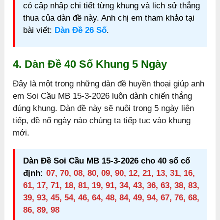
có cập nhập chi tiết từng khung và lịch sử thắng
thua của dàn đề này. Anh chị em tham khảo tại
bài viết:
Dàn Đề 26 Số
.
4. Dàn Đề 40 Số Khung 5 Ngày
Đây là một trong những dàn đề huyền thoại giúp anh
em Soi Cầu MB 15-3-2026 luôn dành chiến thắng
đúng khung. Dàn đề này sẽ nuôi trong 5 ngày liên
tiếp, đề nổ ngày nào chúng ta tiếp tục vào khung
mới.
Dàn Đề Soi Cầu MB 15-3-2026 cho 40 số cố
định:
07, 70, 08, 80, 09, 90, 12, 21, 13, 31, 16,
61, 17, 71, 18, 81, 19, 91, 34, 43, 36, 63, 38, 83,
39, 93, 45, 54, 46, 64, 48, 84, 49, 94, 67, 76, 68,
86, 89, 98