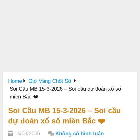
Home
Giờ Vàng Chốt Số
Soi Cầu MB 15-3-2026 – Soi cầu dự đoán xổ số
miền Bắc ❤️
Soi Cầu MB 15-3-2026 – Soi cầu
dự đoán xổ số miền Bắc ❤️
14/03/2026
Không có bình luận