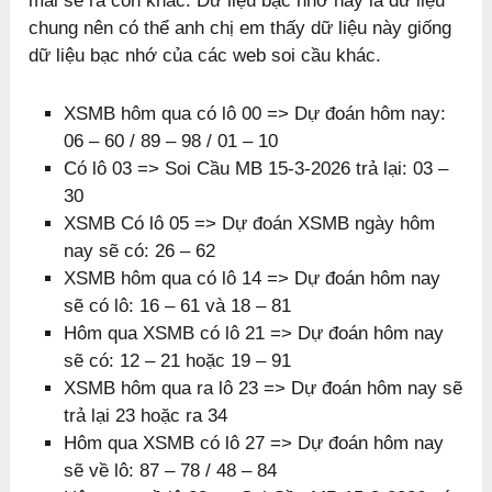
mai sẽ ra con khác. Dữ liệu bạc nhớ này là dữ liệu
chung nên có thể anh chị em thấy dữ liệu này giống
dữ liệu bạc nhớ của các web soi cầu khác.
XSMB hôm qua có lô 00 => Dự đoán hôm nay:
06 – 60 / 89 – 98 / 01 – 10
Có lô 03 => Soi Cầu MB 15-3-2026 trả lại: 03 –
30
XSMB Có lô 05 => Dự đoán XSMB ngày hôm
nay sẽ có: 26 – 62
XSMB hôm qua có lô 14 => Dự đoán hôm nay
sẽ có lô: 16 – 61 và 18 – 81
Hôm qua XSMB có lô 21 => Dự đoán hôm nay
sẽ có: 12 – 21 hoặc 19 – 91
XSMB hôm qua ra lô 23 => Dự đoán hôm nay sẽ
trả lại 23 hoặc ra 34
Hôm qua XSMB có lô 27 => Dự đoán hôm nay
sẽ về lô: 87 – 78 / 48 – 84