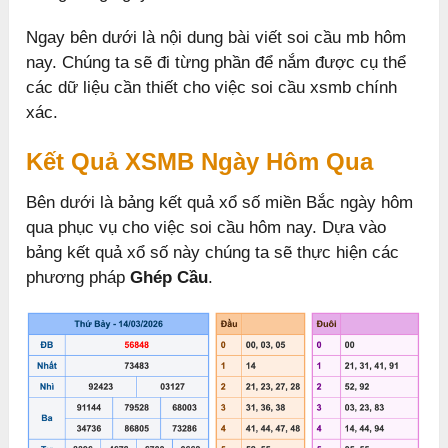
Ngay bên dưới là nội dung bài viết soi cầu mb hôm
nay. Chúng ta sẽ đi từng phần để nắm được cụ thể
các dữ liệu cần thiết cho việc soi cầu xsmb chính
xác.
Kết Quả XSMB Ngày Hôm Qua
Bên dưới là bảng kết quả xổ số miền Bắc ngày hôm
qua phục vụ cho việc soi cầu hôm nay. Dựa vào
bảng kết quả xổ số này chúng ta sẽ thực hiện các
phương pháp
Ghép Cầu
.