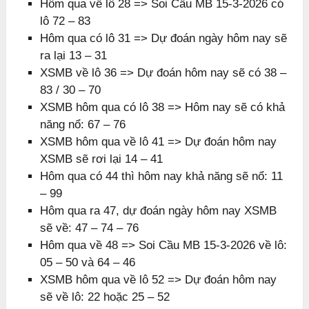
Hôm qua về lô 28 => Soi Cầu MB 15-3-2026 có
lô 72 – 83
Hôm qua có lô 31 => Dự đoán ngày hôm nay sẽ
ra lại 13 – 31
XSMB về lô 36 => Dự đoán hôm nay sẽ có 38 –
83 / 30 – 70
XSMB hôm qua có lô 38 => Hôm nay sẽ có khả
năng nổ: 67 – 76
XSMB hôm qua về lô 41 => Dự đoán hôm nay
XSMB sẽ rơi lại 14 – 41
Hôm qua có 44 thì hôm nay khả năng sẽ nổ: 11
– 99
Hôm qua ra 47, dự đoán ngày hôm nay XSMB
sẽ về: 47 – 74 – 76
Hôm qua về 48 => Soi Cầu MB 15-3-2026 về lô:
05 – 50 và 64 – 46
XSMB hôm qua về lô 52 => Dự đoán hôm nay
sẽ về lô: 22 hoặc 25 – 52