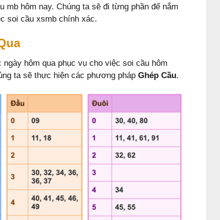
cầu mb hôm nay. Chúng ta sẽ đi từng phần để nắm
ệc soi cầu xsmb chính xác.
Qua
c ngày hôm qua phục vụ cho việc soi cầu hôm
úng ta sẽ thực hiện các phương pháp
Ghép Cầu
.