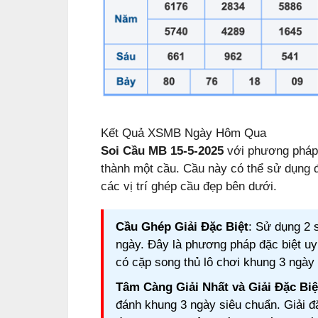
Kết Quả XSMB Ngày Hôm Qua
Soi Cầu MB 15-5-2025
với phương pháp 
thành một cầu. Cầu này có thể sử dụng 
các vị trí ghép cầu đẹp bên dưới.
Cầu Ghép Giải Đặc Biệt
: Sử dụng 2 
ngày. Đây là phương pháp đặc biệt uy 
có cặp song thủ lô chơi khung 3 ngày 
Tâm Càng Giải Nhất và Giải Đặc Biệ
đánh khung 3 ngày siêu chuẩn. Giải đ