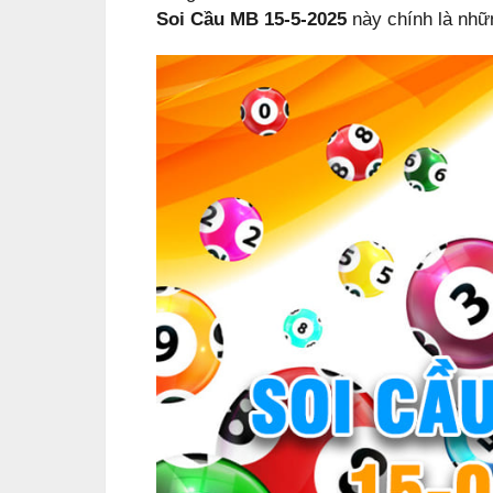
Soi Cầu MB 15-5-2025
này chính là nhữ