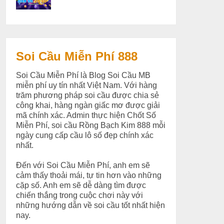
Soi Cầu Miễn Phí 888
Soi Cầu Miễn Phí là Blog Soi Cầu MB
miễn phí uy tín nhất Việt Nam. Với hàng
trăm phương pháp soi cầu được chia sẻ
công khai, hàng ngàn giấc mơ được giải
mã chính xác. Admin thực hiện Chốt Số
Miễn Phí, soi cầu Rồng Bạch Kim 888 mỗi
ngày cung cấp cầu lô số đẹp chính xác
nhất.
Đến với Soi Cầu Miễn Phí, anh em sẽ
cảm thấy thoải mái, tự tin hơn vào những
cặp số. Anh em sẽ dễ dàng tìm được
chiến thắng trong cuộc chơi này với
những hướng dẫn về soi cầu tốt nhất hiện
nay.