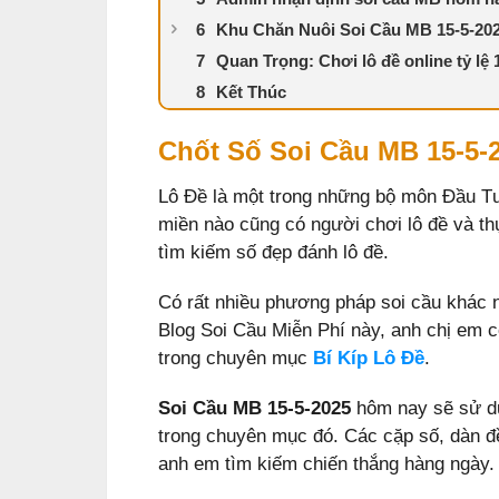
Khu Chăn Nuôi Soi Cầu MB 15-5-20
Quan Trọng: Chơi lô đề online tỷ lệ 
Kết Thúc
Chốt Số Soi Cầu MB 15-5-
Lô Đề là một trong những bộ môn Đầu Tư
miền nào cũng có người chơi lô đề và t
tìm kiếm số đẹp đánh lô đề.
Có rất nhiều phương pháp soi cầu khác n
Blog Soi Cầu Miễn Phí này, anh chị em 
trong chuyên mục
Bí Kíp Lô Đề
.
Soi Cầu MB 15-5-2025
hôm nay sẽ sử dụ
trong chuyên mục đó. Các cặp số, dàn đ
anh em tìm kiếm chiến thắng hàng ngày.