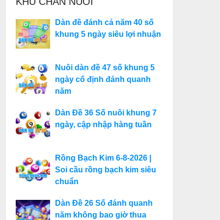
KHU CHĂN NUÔI
Dàn đề đánh cả năm 40 số
khung 5 ngày siêu lợi nhuận
Nuôi dàn đề 47 số khung 5
ngày cố định đánh quanh
năm
Dàn Đề 36 Số nuôi khung 7
ngày, cập nhập hàng tuần
Rồng Bạch Kim 6-8-2026 |
Soi cầu rồng bạch kim siêu
chuẩn
Dàn Đề 26 Số đánh quanh
năm không bao giờ thua