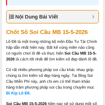
Nội Dung Bài Viết
Chốt Số Soi Cầu MB 15-5-2026
Lô Đề là một trong những bộ môn Đầu Tư Tài Chính
hấp dẫn nhất hiện nay. Bất kể vùng miền nào cũng
có người chơi lô đề và thực hiện
Soi Cầu MB 15-5-
2026
là cách tốt nhất để tìm kiếm số đẹp đánh lô đề.
Có rất nhiều phương pháp soi cầu khác nhau giúp
chúng ta tìm kiếm số đẹp hàng ngày. Tại Blog Soi
Cầu Miễn Phí này, anh chị em có thể tham khảo
hàng trăm phương pháp soi cầu trong chuyên mục
Bí Kíp Lô Đề
.
Soi Cầu MB 15-5-2026
hôm nay sẽ sử dụng một số