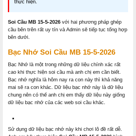
thực hiện.
Soi Cầu MB 15-5-2026
với hai phương pháp ghép
cầu bên trên rất uy tín và Admin sẽ tiếp tục tổng hợp
bên dưới.
Bạc Nhớ Soi Cầu MB 15-5-2026
Bạc Nhớ là một trong những dữ liệu chính xác rất
cao khi thực hiện soi cầu mà anh chị em cần biết.
Bạc nhớ nghĩa là hôm nay ra con này thì khả năng
mai sẽ ra con khác. Dữ liệu bạc nhớ này là dữ liệu
chung nên có thể anh chị em thấy dữ liệu này giống
dữ liệu bạc nhớ của các web soi cầu khác.
Sử dụng dữ liệu bạc nhớ này khi chơi lô đề rất dễ.