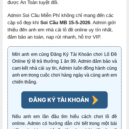
được An Toàn tuyệt đối.
Admin Soi Cầu Miễn Phí không chỉ mang đến các
cặp số đẹp khi
Soi Cầu MB 15-5-2026
. Admin giới
thiệu đến anh em nhà cái lô đề online uy tín nhất,
đảm bảo an toàn, nạp rút nhanh, hỗ trợ VIP.
Mời anh em cùng Đăng Ký Tài Khoản chơi Lô Đề
Online tỷ lệ trả thưởng 1 ăn 99. Admin đảm bảo và
cam kết nhà cái uy tín, Admin luôn đồng hành cùng
anh em trong cuộc chơi hàng ngày và cùng anh em
chiến thắng.
Nếu anh em lần đầu tìm hiểu cách chơi lô đề
online. Admin có hướng dẫn chi tiết trong một bài