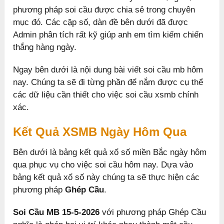
phương pháp soi cầu được chia sẻ trong chuyên
mục đó. Các cặp số, dàn đề bên dưới đã được
Admin phân tích rất kỹ giúp anh em tìm kiếm chiến
thắng hàng ngày.
Ngay bên dưới là nội dung bài viết soi cầu mb hôm
nay. Chúng ta sẽ đi từng phần để nắm được cụ thể
các dữ liệu cần thiết cho việc soi cầu xsmb chính
xác.
Kết Quả XSMB Ngày Hôm Qua
Bên dưới là bảng kết quả xổ số miền Bắc ngày hôm
qua phục vụ cho việc soi cầu hôm nay. Dựa vào
bảng kết quả xổ số này chúng ta sẽ thực hiện các
phương pháp
Ghép Cầu
.
Soi Cầu MB 15-5-2026
với phương pháp Ghép Cầu