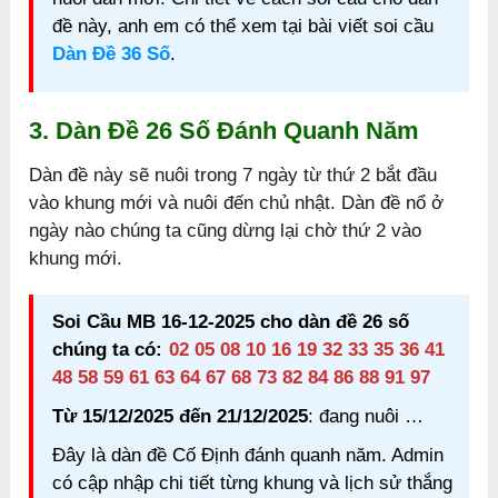
đề này, anh em có thể xem tại bài viết soi cầu
Dàn Đề 36 Số
.
3. Dàn Đề 26 Số Đánh Quanh Năm
Dàn đề này sẽ nuôi trong 7 ngày từ thứ 2 bắt đầu
vào khung mới và nuôi đến chủ nhật. Dàn đề nổ ở
ngày nào chúng ta cũng dừng lại chờ thứ 2 vào
khung mới.
Soi Cầu MB 16-12-2025 cho dàn đề 26 số
chúng ta có:
02 05 08 10 16 19 32 33 35 36 41
48 58 59 61 63 64 67 68 73 82 84 86 88 91 97
Từ
15/12/2025
đến 21/12/2025
: đang nuôi …
Đây là dàn đề Cố Định đánh quanh năm. Admin
có cập nhập chi tiết từng khung và lịch sử thắng