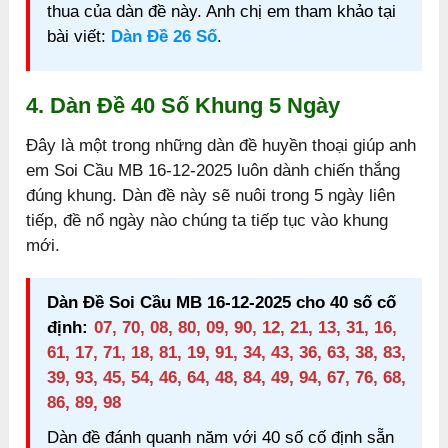
thua của dàn đề này. Anh chị em tham khảo tại
bài viết:
Dàn Đề 26 Số
.
4. Dàn Đề 40 Số Khung 5 Ngày
Đây là một trong những dàn đề huyền thoại giúp anh
em Soi Cầu MB 16-12-2025 luôn dành chiến thắng
đúng khung. Dàn đề này sẽ nuôi trong 5 ngày liên
tiếp, đề nổ ngày nào chúng ta tiếp tục vào khung
mới.
Dàn Đề Soi Cầu MB 16-12-2025 cho 40 số cố
định:
07, 70, 08, 80, 09, 90, 12, 21, 13, 31, 16,
61, 17, 71, 18, 81, 19, 91, 34, 43, 36, 63, 38, 83,
39, 93, 45, 54, 46, 64, 48, 84, 49, 94, 67, 76, 68,
86, 89, 98
Dàn đề đánh quanh năm với 40 số cố định sẵn