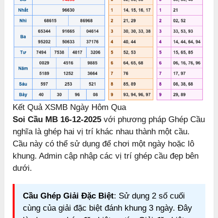
Kết Quả XSMB Ngày Hôm Qua
Soi Cầu MB 16-12-2025
với phương pháp Ghép Cầu
nghĩa là ghép hai vị trí khác nhau thành một cầu.
Cầu này có thể sử dụng để chơi một ngày hoặc lô
khung. Admin cập nhập các vị trí ghép cầu đẹp bên
dưới.
Cầu Ghép Giải Đặc Biệt
: Sử dụng 2 số cuối
cùng của giải đặc biệt đánh khung 3 ngày. Đây