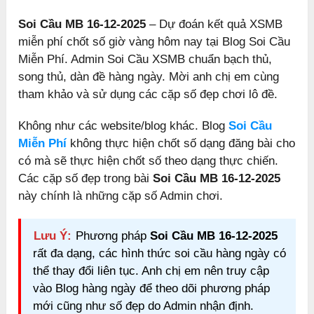
Soi Cầu MB 16-12-2025
– Dự đoán kết quả XSMB
miễn phí chốt số giờ vàng hôm nay tại Blog Soi Cầu
Miễn Phí. Admin Soi Cầu XSMB chuẩn bạch thủ,
song thủ, dàn đề hàng ngày. Mời anh chị em cùng
tham khảo và sử dụng các cặp số đẹp chơi lô đề.
Không như các website/blog khác. Blog
Soi Cầu
Miễn Phí
không thực hiện chốt số dạng đăng bài cho
có mà sẽ thực hiện chốt số theo dạng thực chiến.
Các cặp số đẹp trong bài
Soi Cầu MB 16-12-2025
này chính là những cặp số Admin chơi.
Lưu Ý:
Phương pháp
Soi Cầu MB 16-12-2025
rất đa dạng, các hình thức soi cầu hàng ngày có
thể thay đổi liên tục. Anh chị em nên truy cập
vào Blog hàng ngày để theo dõi phương pháp
mới cũng như số đẹp do Admin nhận định.