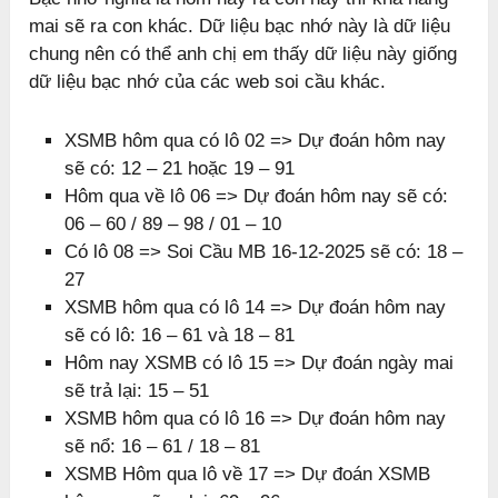
mai sẽ ra con khác. Dữ liệu bạc nhớ này là dữ liệu
chung nên có thể anh chị em thấy dữ liệu này giống
dữ liệu bạc nhớ của các web soi cầu khác.
XSMB hôm qua có lô 02 => Dự đoán hôm nay
sẽ có: 12 – 21 hoặc 19 – 91
Hôm qua về lô 06 => Dự đoán hôm nay sẽ có:
06 – 60 / 89 – 98 / 01 – 10
Có lô 08 => Soi Cầu MB 16-12-2025 sẽ có: 18 –
27
XSMB hôm qua có lô 14 => Dự đoán hôm nay
sẽ có lô: 16 – 61 và 18 – 81
Hôm nay XSMB có lô 15 => Dự đoán ngày mai
sẽ trả lại: 15 – 51
XSMB hôm qua có lô 16 => Dự đoán hôm nay
sẽ nổ: 16 – 61 / 18 – 81
XSMB Hôm qua lô về 17 => Dự đoán XSMB