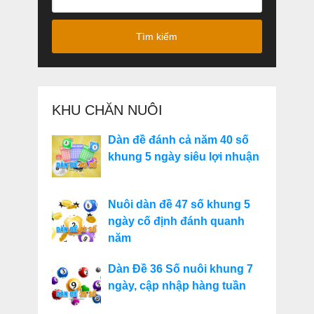
Tìm kiếm
KHU CHĂN NUÔI
Dàn đề đánh cả năm 40 số
khung 5 ngày siêu lợi nhuận
Nuôi dàn đề 47 số khung 5
ngày cố định đánh quanh
năm
Dàn Đề 36 Số nuôi khung 7
ngày, cập nhập hàng tuần