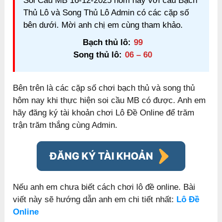
Soi Cầu MB 16-12-2025 hôm nay với cầu Bạch
Thủ Lô và Song Thủ Lô Admin có các cặp số
bên dưới. Mời anh chị em cùng tham khảo.
Bạch thủ lô:
99
Song thủ lô:
06 – 60
Bên trên là các cặp số chơi bạch thủ và song thủ
hôm nay khi thực hiện soi cầu MB có được. Anh em
hãy đăng ký tài khoản chơi Lô Đề Online để trăm
trận trăm thắng cùng Admin.
Nếu anh em chưa biết cách chơi lô đề online. Bài
viết này sẽ hướng dẫn anh em chi tiết nhất:
Lô Đề
Online