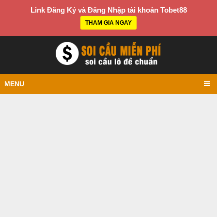
Link Đăng Ký và Đăng Nhập tài khoản Tobet88
THAM GIA NGAY
MENU