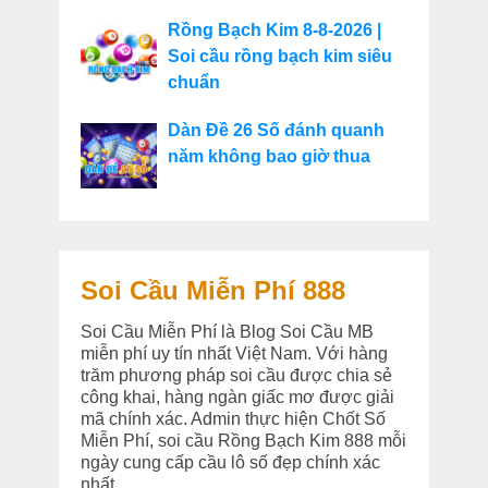
Rồng Bạch Kim 8-8-2026 |
Soi cầu rồng bạch kim siêu
chuẩn
Dàn Đề 26 Số đánh quanh
năm không bao giờ thua
Soi Cầu Miễn Phí 888
Soi Cầu Miễn Phí là Blog Soi Cầu MB
miễn phí uy tín nhất Việt Nam. Với hàng
trăm phương pháp soi cầu được chia sẻ
công khai, hàng ngàn giấc mơ được giải
mã chính xác. Admin thực hiện Chốt Số
Miễn Phí, soi cầu Rồng Bạch Kim 888 mỗi
ngày cung cấp cầu lô số đẹp chính xác
nhất.