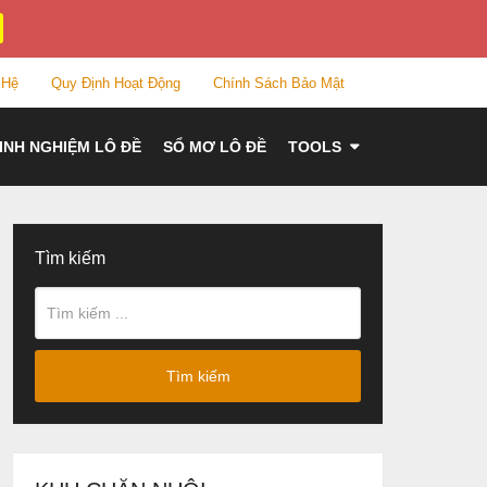
 Hệ
Quy Định Hoạt Động
Chính Sách Bảo Mật
INH NGHIỆM LÔ ĐỀ
SỔ MƠ LÔ ĐỀ
TOOLS
Tìm kiếm
Tìm kiếm