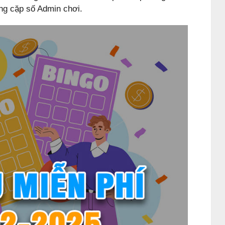
ng cặp số Admin chơi.