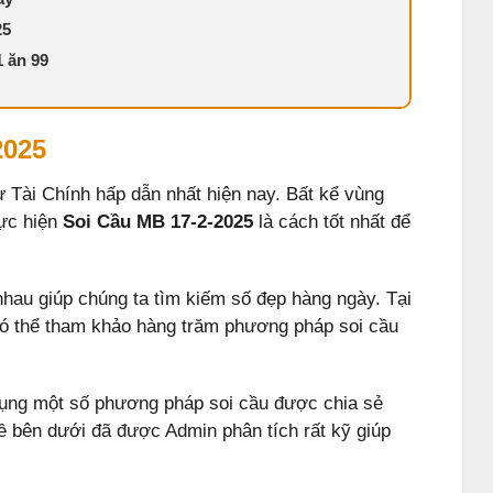
25
1 ăn 99
2025
 Tài Chính hấp dẫn nhất hiện nay. Bất kể vùng
hực hiện
Soi Cầu MB 17-2-2025
là cách tốt nhất để
hau giúp chúng ta tìm kiếm số đẹp hàng ngày. Tại
có thể tham khảo hàng trăm phương pháp soi cầu
ng một số phương pháp soi cầu được chia sẻ
ề bên dưới đã được Admin phân tích rất kỹ giúp