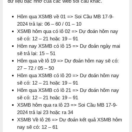
dữ liệu bạc nhớ của các web soi cầu khác.
Hôm qua XSMB về 01 => Soi Cầu MB 17-9-
2024 trả lại: 06 – 60 / 01 – 10
XSMB hôm qua có lô 02 => Dự đoán hôm nay
sẽ có: 12 – 21 hoặc 19 – 91
Hôm nay XSMB có lô 15 => Dự đoán ngày mai
sẽ trả lại: 15 – 51
Hôm qua về lô 19 => Dự đoán hôm nay sẽ có:
27 – 72 / 05 – 50
Hôm qua XSMB có lô 20 => Dự đoán hôm nay
sẽ có: 12 – 21 hoặc 19 – 91
Hôm qua XSMB có lô 21 => Dự đoán hôm nay
sẽ có: 12 – 21 hoặc 19 – 91
XSMB hôm qua ra lô 23 => Soi Cầu MB 17-9-
2024 trả lại 23 hoặc ra 34
XSMB Về lô 26 => Dự đoán kết quả XSMB hôm
nay sẽ có: 12 – 61