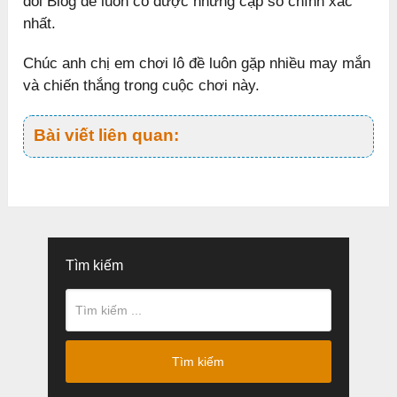
dõi Blog để luôn có được những cặp số chính xác
nhất.
Chúc anh chị em chơi lô đề luôn gặp nhiều may mắn
và chiến thắng trong cuộc chơi này.
Bài viết liên quan:
Tìm kiếm
Tìm kiếm