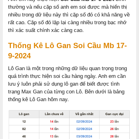
thường và nếu cặp số anh em soi được mà hiển thị
nhiều trong dữ liệu này thì cặp số đó có khả năng về
rất cao. Cặp số đó lặp lại càng nhiều trong bạc nhớ
thì xác suất chính xác càng cao.
Thống Kê Lô Gan Soi Cầu Mb 17-
9-2024
Lô Gan là một trong những dữ liệu quan trọng trong
quá trình thực hiện soi cầu hàng ngày. Anh em cần
lưu ý luôn phải sử dụng lô gan để biết được tình
trạng Max Gan của từng con Lô. Bên dưới là bảng
thống kê Lô Gan hôm nay.