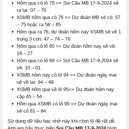
Hôm qua có lô 70 => Soi Cầu MB 17-9-2024 sẽ
ra lại: 07 – 70
XSMB hôm qua có 75 => Dự đoán MB sẽ có: 57
– 75 hoặc ra 58 – 85
Hôm qua ra 76, dự đoán hôm nay XSMB sẽ về 1
trong 3 con: 47 – 74 – 76
Hôm qua có lô 80 => Dự đoán hôm nay sẽ về:
18 – 27
Hôm qua có lô 89 => Soi Cầu MB 17-9-2024 sẽ
về: 10 – 01
XSMB hôm nay có lô 94 => Dự đoán ngày mai
sẽ về lại: 94 – 49
XSMB hôm qua về lô 95=> Dự đoán hôm nay
cặp 45 – 54
Hôm qua XSMB có lô 99 => Dự đoán ngày mai
sẽ có 81 – 84
Sử dụng dữ liệu bạc nhớ này khi chơi lô đề rất dễ.
Anh em hãy thực hiện
Soi Cầu MB 17-9-2024
bình