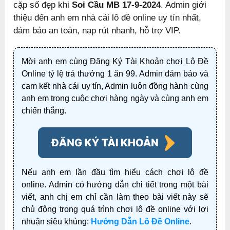
cặp số đẹp khi
Soi Cầu MB 17-9-2024
. Admin giới
thiệu đến anh em nhà cái lô đề online uy tín nhất,
đảm bảo an toàn, nạp rút nhanh, hỗ trợ VIP.
Mời anh em cùng Đăng Ký Tài Khoản chơi Lô Đề
Online tỷ lệ trả thưởng 1 ăn 99. Admin đảm bảo và
cam kết nhà cái uy tín, Admin luôn đồng hành cùng
anh em trong cuộc chơi hàng ngày và cùng anh em
chiến thắng.
Nếu anh em lần đầu tìm hiểu cách chơi lô đề
online. Admin có hướng dẫn chi tiết trong một bài
viết, anh chị em chỉ cần làm theo bài viết này sẽ
chủ động trong quá trình chơi lô đề online với lợi
nhuận siêu khủng:
Hướng Dẫn Lô Đề Online
.