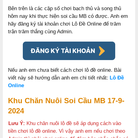
Bên trên là các cặp số chơi bạch thủ và song thủ
hôm nay khi thực hiện soi cầu MB có được. Anh em
hãy đăng ký tài khoản chơi Lô Đề Online để trăm
trận trăm thắng cùng Admin.
Nếu anh em chưa biết cách chơi lô đề online. Bài
viết này sẽ hướng dẫn anh em chi tiết nhất:
Lô Đề
Online
Khu Chăn Nuôi Soi Cầu MB 17-9-
2024
Lưu Ý:
Khu chăn nuôi lô đề sẽ áp dụng cách vào
tiền chơi lô đề online. Vì vậy anh em nếu chơi theo