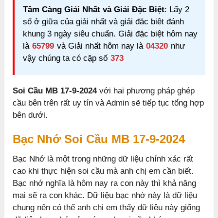
Tâm Càng Giải Nhất và Giải Đặc Biệt
: Lấy 2
số ở giữa của giải nhất và giải đặc biệt đánh
khung 3 ngày siêu chuẩn. Giải đặc biệt hôm nay
là
65799
và Giải nhất hôm nay là
04320
như
vậy chúng ta có cặp số
373
Soi Cầu MB 17-9-2024
với hai phương pháp ghép
cầu bên trên rất uy tín và Admin sẽ tiếp tục tổng hợp
bên dưới.
Bạc Nhớ Soi Cầu MB 17-9-2024
Bạc Nhớ là một trong những dữ liệu chính xác rất
cao khi thực hiện soi cầu mà anh chị em cần biết.
Bạc nhớ nghĩa là hôm nay ra con này thì khả năng
mai sẽ ra con khác. Dữ liệu bạc nhớ này là dữ liệu
chung nên có thể anh chị em thấy dữ liệu này giống