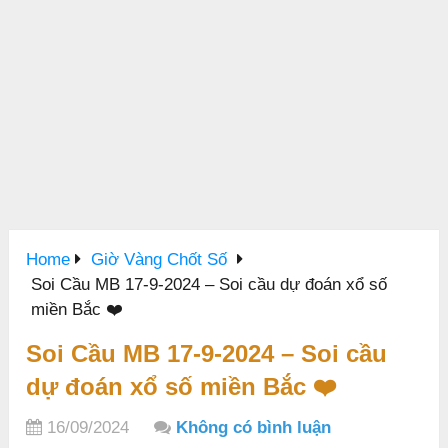
Home
Giờ Vàng Chốt Số
Soi Cầu MB 17-9-2024 – Soi cầu dự đoán xổ số
miền Bắc ❤️
Soi Cầu MB 17-9-2024 – Soi cầu
dự đoán xổ số miền Bắc ❤️
16/09/2024
Không có bình luận