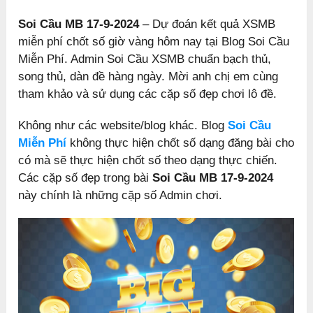
Soi Cầu MB 17-9-2024
– Dự đoán kết quả XSMB
miễn phí chốt số giờ vàng hôm nay tại Blog Soi Cầu
Miễn Phí. Admin Soi Cầu XSMB chuẩn bạch thủ,
song thủ, dàn đề hàng ngày. Mời anh chị em cùng
tham khảo và sử dụng các cặp số đẹp chơi lô đề.
Không như các website/blog khác. Blog
Soi Cầu
Miễn Phí
không thực hiện chốt số dạng đăng bài cho
có mà sẽ thực hiện chốt số theo dạng thực chiến.
Các cặp số đẹp trong bài
Soi Cầu MB 17-9-2024
này chính là những cặp số Admin chơi.