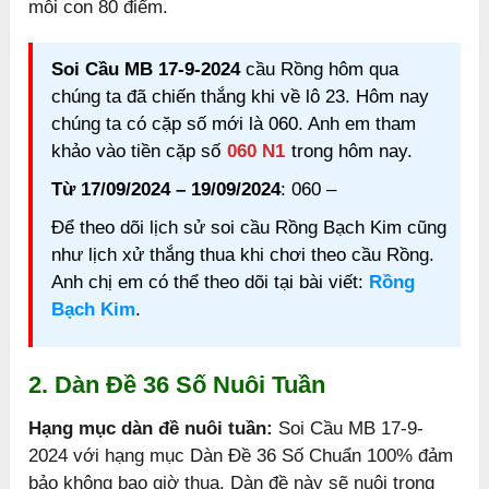
mỗi con 80 điểm.
Soi Cầu MB 17-9-2024
cầu Rồng hôm qua
chúng ta đã chiến thắng khi về lô 23. Hôm nay
chúng ta có cặp số mới là 060. Anh em tham
khảo vào tiền cặp số
060 N1
trong hôm nay.
Từ 17/09/2024 – 19/09/2024
: 060 –
Để theo dõi lịch sử soi cầu Rồng Bạch Kim cũng
như lịch xử thắng thua khi chơi theo cầu Rồng.
Anh chị em có thể theo dõi tại bài viết:
Rồng
Bạch Kim
.
2. Dàn Đề 36 Số Nuôi Tuần
Hạng mục dàn đề nuôi tuần:
Soi Cầu MB 17-9-
2024 với hạng mục Dàn Đề 36 Số Chuẩn 100% đảm
bảo không bao giờ thua. Dàn đề này sẽ nuôi trong