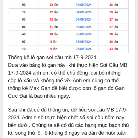
Thống kê lô gan soi cầu mb 17-9-2024
Dựa vào bảng lô gan này, khi thực hiện Soi Cầu MB
17-9-2024 anh em có thể chủ động loại bỏ những
cặp lô xấu và không thể về. Anh em cũng có thể
thống kê Max Gan để biết được con lô gan đó Gan
Cực Đại là bao nhiêu ngày.
Sau khi đã có đủ thông tin, dữ liệu soi cầu MB 17-9-
2024. Admin sẽ thực hiện chốt số soi cầu hôm nay
bên dưới. Chúng ta sẽ có đủ các hạng mục bạch thủ
lô, song thủ lô, lô khung 3 ngày và dàn đề nuôi tuần.