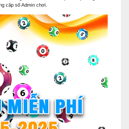
ng cặp số Admin chơi.