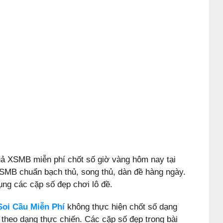
uả XSMB miễn phí chốt số giờ vàng hôm nay tại
SMB chuẩn bạch thủ, song thủ, dàn đề hàng ngày.
ng các cặp số đẹp chơi lô đề.
Soi Cầu Miễn Phí
không thực hiện chốt số dạng
 theo dạng thực chiến. Các cặp số đẹp trong bài