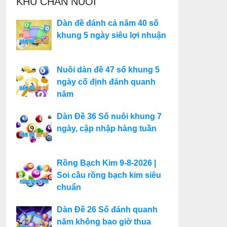
KHU CHĂN NUÔI
Dàn đề đánh cả năm 40 số
khung 5 ngày siêu lợi nhuận
Nuôi dàn đề 47 số khung 5
ngày cố định đánh quanh
năm
Dàn Đề 36 Số nuôi khung 7
ngày, cập nhập hàng tuần
Rồng Bạch Kim 9-8-2026 |
Soi cầu rồng bạch kim siêu
chuẩn
Dàn Đề 26 Số đánh quanh
năm không bao giờ thua