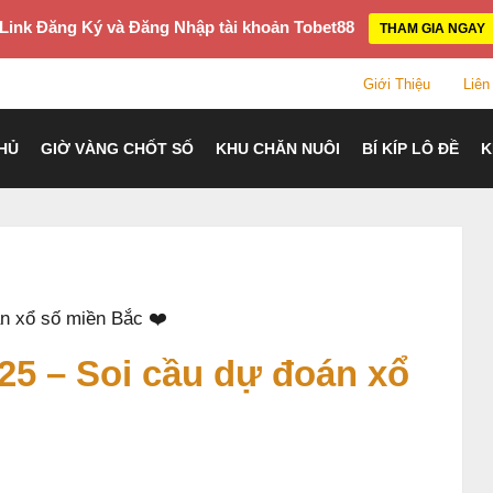
Link Đăng Ký và Đăng Nhập tài khoản Tobet88
THAM GIA NGAY
Giới Thiệu
Liên
HỦ
GIỜ VÀNG CHỐT SỐ
KHU CHĂN NUÔI
BÍ KÍP LÔ ĐỀ
K
n xổ số miền Bắc ❤️
25 – Soi cầu dự đoán xổ