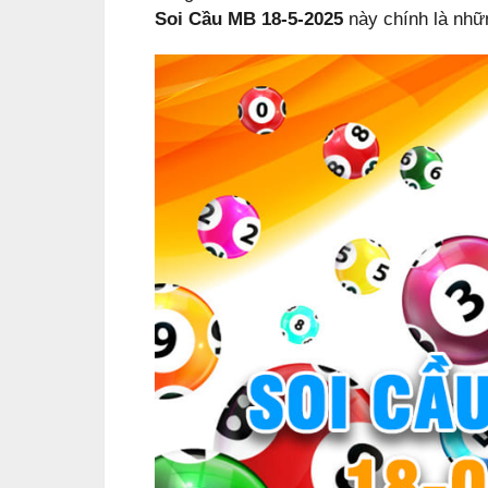
Soi Cầu MB 18-5-2025
này chính là nhữ