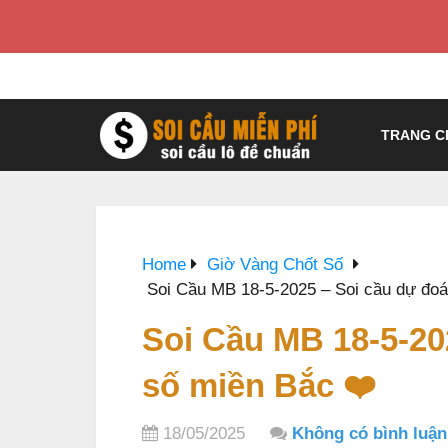
TRANG C
Home
Giờ Vàng Chốt Số
Soi Cầu MB 18-5-2025 – Soi cầu dự đoá
Soi Cầu MB 18-5-20
số miền Bắc ❤️
18/05/2025
Không có bình luận