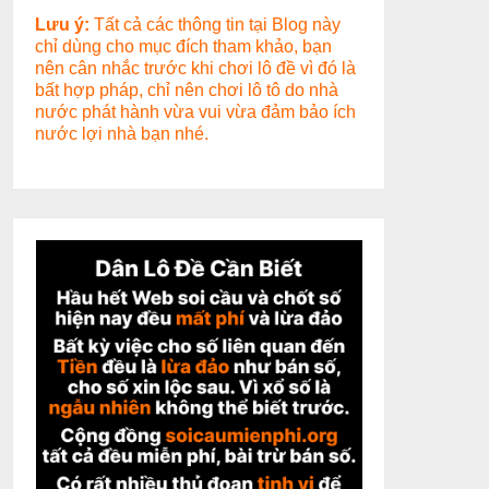
Lưu ý:
Tất cả các thông tin tại Blog này
chỉ dùng cho mục đích tham khảo, bạn
nên cân nhắc trước khi chơi lô đề vì đó là
bất hợp pháp, chỉ nên chơi lô tô do nhà
nước phát hành vừa vui vừa đảm bảo ích
nước lợi nhà bạn nhé.