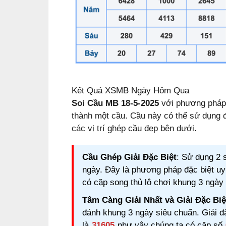
Kết Quả XSMB Ngày Hôm Qua
Soi Cầu MB 18-5-2025
với phương pháp 
thành một cầu. Cầu này có thể sử dụng 
các vị trí ghép cầu đẹp bên dưới.
Cầu Ghép Giải Đặc Biệt
: Sử dụng 2 
ngày. Đây là phương pháp đặc biệt uy 
có cặp song thủ lô chơi khung 3 ngày 
Tâm Càng Giải Nhất và Giải Đặc Biệ
đánh khung 3 ngày siêu chuẩn. Giải đ
là
31605
như vậy chúng ta có cặp số