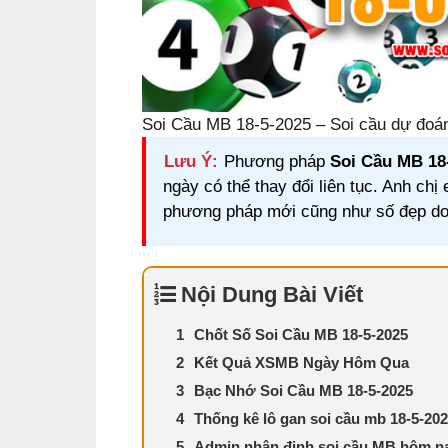
Soi Cầu MB 18-5-2025 – Soi cầu dự đoá
Lưu Ý:
Phương pháp
Soi Cầu MB 18
ngày có thể thay đổi liên tục. Anh ch
phương pháp mới cũng như số đẹp do
Nội Dung Bài Viết
Chốt Số Soi Cầu MB 18-5-2025
Kết Quả XSMB Ngày Hôm Qua
Bạc Nhớ Soi Cầu MB 18-5-2025
Thống kê lô gan soi cầu mb 18-5-20
Admin nhận định soi cầu MB hôm n