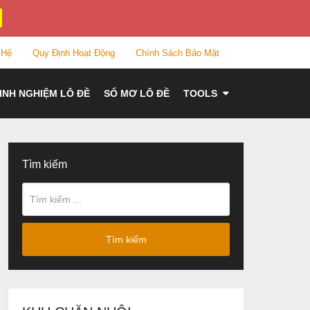
 Hệ
Quy Định Hoạt Động
Chính Sách Bảo Mật
INH NGHIỆM LÔ ĐỀ
SỔ MƠ LÔ ĐỀ
TOOLS
Tìm kiếm
Tìm kiếm