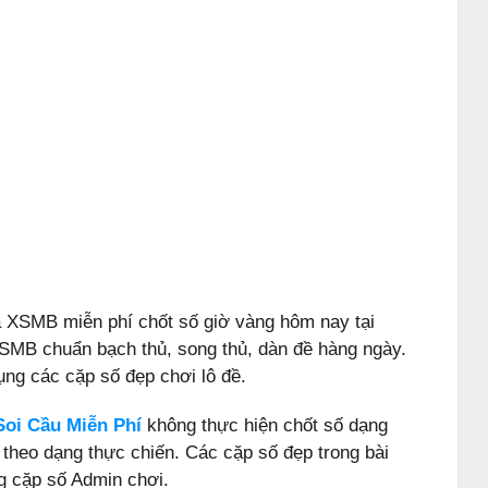
 XSMB miễn phí chốt số giờ vàng hôm nay tại
SMB chuẩn bạch thủ, song thủ, dàn đề hàng ngày.
ng các cặp số đẹp chơi lô đề.
Soi Cầu Miễn Phí
không thực hiện chốt số dạng
 theo dạng thực chiến. Các cặp số đẹp trong bài
g cặp số Admin chơi.