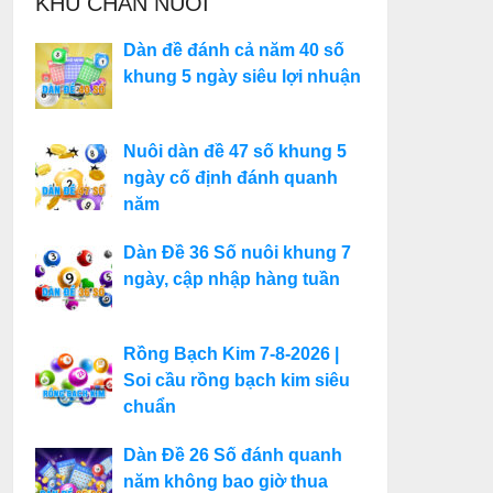
KHU CHĂN NUÔI
Dàn đề đánh cả năm 40 số
khung 5 ngày siêu lợi nhuận
Nuôi dàn đề 47 số khung 5
ngày cố định đánh quanh
năm
Dàn Đề 36 Số nuôi khung 7
ngày, cập nhập hàng tuần
Rồng Bạch Kim 7-8-2026 |
Soi cầu rồng bạch kim siêu
chuẩn
Dàn Đề 26 Số đánh quanh
năm không bao giờ thua