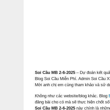
Soi Cầu MB 2-6-2025
– Dự đoán kết quả
Blog Soi Cầu Miễn Phí. Admin Soi Cầu X
Mời anh chị em cùng tham khảo và sử dụ
Không như các website/blog khác. Blog
đăng bài cho có mà sẽ thực hiện chốt số
Soi Cầu MB 2-6-2025
này chính là nhữn