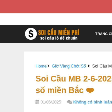
TRANG C
Home
Giờ Vàng Chốt Số
Soi Cầu M
Soi Cầu MB 2-6-202
số miền Bắc ❤️
01/06/2025
Không có bình luận