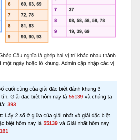
ép Cầu nghĩa là ghép hai vị trí khác nhau thành
i một ngày hoặc lô khung. Admin cập nhập các vị
số cuối cùng của giải đặc biệt đánh khung 3
tín. Giải đặc biệt hôm nay là
55139
và chúng ta
là:
393
t
: Lấy 2 số ở giữa của giải nhất và giải đặc biệt
ặc biệt hôm nay là
55139
và Giải nhất hôm nay
161