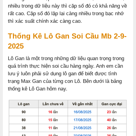
nhiều trong dữ liệu này thì cặp số đó có khả năng về
rất cao. Cặp số đó lặp lại càng nhiều trong bạc nhớ
thì xác suất chính xác càng cao.
Thống Kê Lô Gan Soi Cầu Mb 2-9-
2025
Lô Gan là một trong những dữ liệu quan trọng trong
quá trình thực hiện soi cầu hàng ngày. Anh em cần
lưu ý luôn phải sử dụng lô gan để biết được tình
trạng Max Gan của từng con Lô. Bên dưới là bảng
thống kê Lô Gan hôm nay.