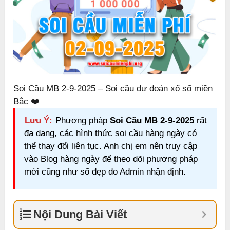
Soi Cầu MB 2-9-2025 – Soi cầu dự đoán xổ số miền
Bắc ❤️
Lưu Ý:
Phương pháp
Soi Cầu MB 2-9-2025
rất
đa dạng, các hình thức soi cầu hàng ngày có
thể thay đổi liên tục. Anh chị em nên truy cập
vào Blog hàng ngày để theo dõi phương pháp
mới cũng như số đẹp do Admin nhận định.
Nội Dung Bài Viết