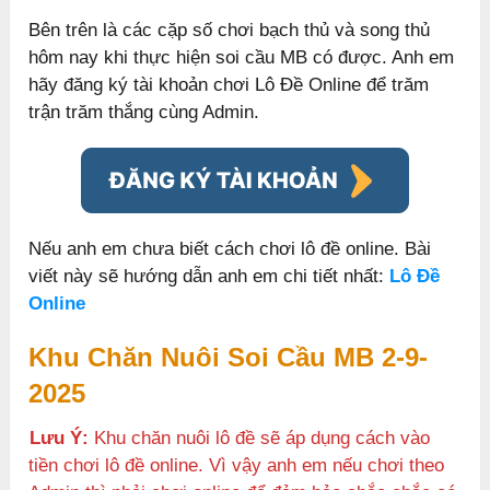
Bên trên là các cặp số chơi bạch thủ và song thủ
hôm nay khi thực hiện soi cầu MB có được. Anh em
hãy đăng ký tài khoản chơi Lô Đề Online để trăm
trận trăm thắng cùng Admin.
Nếu anh em chưa biết cách chơi lô đề online. Bài
viết này sẽ hướng dẫn anh em chi tiết nhất:
Lô Đề
Online
Khu Chăn Nuôi Soi Cầu MB 2-9-
2025
Lưu Ý:
Khu chăn nuôi lô đề sẽ áp dụng cách vào
tiền chơi lô đề online. Vì vậy anh em nếu chơi theo