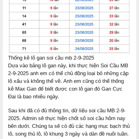
Thống kê lô gan soi cầu mb 2-9-2025
Dựa vào bảng lô gan này, khi thực hiện Soi Cầu MB
2-9-2025 anh em có thể chủ động loại bỏ những cặp
lô xấu và không thể về. Anh em cũng có thể thống
kê Max Gan để biết được con lô gan đó Gan Cực
Đại là bao nhiêu ngày.
Sau khi đã có đủ thông tin, dữ liệu soi cầu MB 2-9-
2025. Admin sẽ thực hiện chốt số soi cầu hôm nay
bên dưới. Chúng ta sẽ có đủ các hạng mục bạch thủ
lô, song thủ lô, lô khung 3 ngày và dàn đề nuôi tuần.