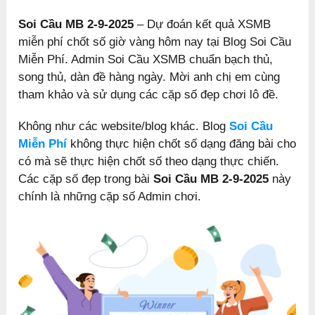
Soi Cầu MB 2-9-2025
– Dự đoán kết quả XSMB
miễn phí chốt số giờ vàng hôm nay tại Blog Soi Cầu
Miễn Phí. Admin Soi Cầu XSMB chuẩn bạch thủ,
song thủ, dàn đề hàng ngày. Mời anh chị em cùng
tham khảo và sử dụng các cặp số đẹp chơi lô đề.
Không như các website/blog khác. Blog
Soi Cầu
Miễn Phí
không thực hiện chốt số dạng đăng bài cho
có mà sẽ thực hiện chốt số theo dạng thực chiến.
Các cặp số đẹp trong bài
Soi Cầu MB 2-9-2025
này
chính là những cặp số Admin chơi.