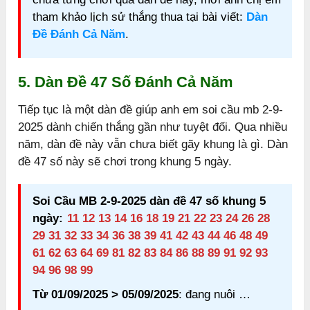
tham khảo lịch sử thắng thua tại bài viết:
Dàn
Đề Đánh Cả Năm
.
5. Dàn Đề 47 Số Đánh Cả Năm
Tiếp tục là một dàn đề giúp anh em soi cầu mb 2-9-
2025 dành chiến thắng gần như tuyệt đối. Qua nhiều
năm, dàn đề này vẫn chưa biết gãy khung là gì. Dàn
đề 47 số này sẽ chơi trong khung 5 ngày.
Soi Cầu MB 2-9-2025 dàn đề 47 số khung 5
ngày:
11 12 13 14 16 18 19 21 22 23 24 26 28
29 31 32 33 34 36 38 39 41 42 43 44 46 48 49
61 62 63 64 69 81 82 83 84 86 88 89 91 92 93
94 96 98 99
Từ 01/09/2025 > 05/09/2025
: đang nuôi …