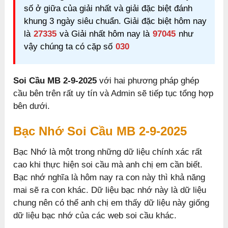
số ở giữa của giải nhất và giải đặc biệt đánh
khung 3 ngày siêu chuẩn. Giải đặc biệt hôm nay
là
27335
và Giải nhất hôm nay là
97045
như
vậy chúng ta có cặp số
030
Soi Cầu MB 2-9-2025
với hai phương pháp ghép
cầu bên trên rất uy tín và Admin sẽ tiếp tục tổng hợp
bên dưới.
Bạc Nhớ Soi Cầu MB 2-9-2025
Bạc Nhớ là một trong những dữ liệu chính xác rất
cao khi thực hiện soi cầu mà anh chị em cần biết.
Bạc nhớ nghĩa là hôm nay ra con này thì khả năng
mai sẽ ra con khác. Dữ liệu bạc nhớ này là dữ liệu
chung nên có thể anh chị em thấy dữ liệu này giống
dữ liệu bạc nhớ của các web soi cầu khác.