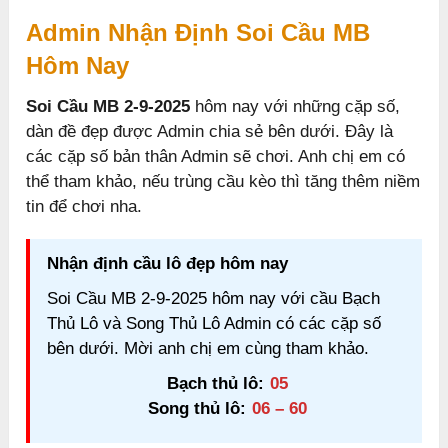
Admin Nhận Định Soi Cầu MB
Hôm Nay
Soi Cầu MB 2-9-2025
hôm nay với những cặp số,
dàn đề đẹp được Admin chia sẻ bên dưới. Đây là
các cặp số bản thân Admin sẽ chơi. Anh chị em có
thể tham khảo, nếu trùng cầu kèo thì tăng thêm niềm
tin để chơi nha.
Nhận định cầu lô đẹp hôm nay
Soi Cầu MB 2-9-2025 hôm nay với cầu Bạch
Thủ Lô và Song Thủ Lô Admin có các cặp số
bên dưới. Mời anh chị em cùng tham khảo.
Bạch thủ lô:
05
Song thủ lô:
06 – 60