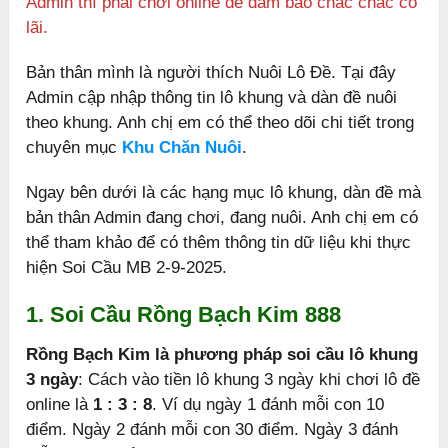
Admin thì phải chơi online để đảm bảo chắc chắc có
lãi.
Bản thân mình là người thích Nuôi Lô Đề. Tại đây
Admin cập nhập thông tin lô khung và dàn đề nuôi
theo khung. Anh chị em có thể theo dõi chi tiết trong
chuyên mục
Khu Chăn Nuôi
.
Ngay bên dưới là các hạng mục lô khung, dàn đề mà
bản thân Admin đang chơi, đang nuôi. Anh chị em có
thể tham khảo để có thêm thông tin dữ liệu khi thực
hiện Soi Cầu MB 2-9-2025.
1. Soi Cầu Rồng Bạch Kim 888
Rồng Bạch Kim là phương pháp soi cầu lô khung
3 ngày
: Cách vào tiền lô khung 3 ngày khi chơi lô đề
online là
1 : 3 : 8
. Ví dụ ngày 1 đánh mỗi con 10
điểm. Ngày 2 đánh mỗi con 30 điểm. Ngày 3 đánh