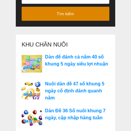
Tìm kiếm
KHU CHĂN NUÔI
Dàn đề đánh cả năm 40 số
khung 5 ngày siêu lợi nhuận
Nuôi dàn đề 47 số khung 5
ngày cố định đánh quanh
năm
Dàn Đề 36 Số nuôi khung 7
ngày, cập nhập hàng tuần