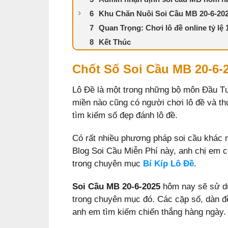
Khu Chăn Nuôi Soi Cầu MB 20-6-20
Quan Trọng: Chơi lô đề online tỷ lệ 
Kết Thúc
Chốt Số Soi Cầu MB 20-6-
Lô Đề là một trong những bộ môn Đầu Tư
miền nào cũng có người chơi lô đề và t
tìm kiếm số đẹp đánh lô đề.
Có rất nhiều phương pháp soi cầu khác n
Blog Soi Cầu Miễn Phí này, anh chị em 
trong chuyên mục
Bí Kíp Lô Đề
.
Soi Cầu MB 20-6-2025
hôm nay sẽ sử dụ
trong chuyên mục đó. Các cặp số, dàn đ
anh em tìm kiếm chiến thắng hàng ngày.