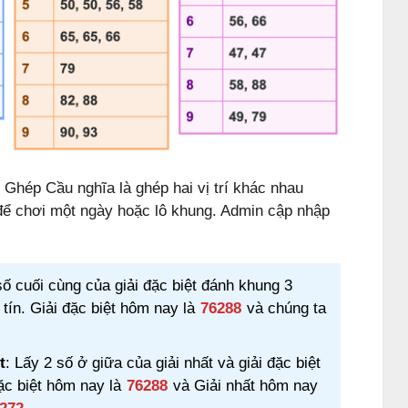
Ghép Cầu nghĩa là ghép hai vị trí khác nhau
để chơi một ngày hoặc lô khung. Admin cập nhập
số cuối cùng của giải đặc biệt đánh khung 3
tín. Giải đặc biệt hôm nay là
76288
và chúng ta
t
: Lấy 2 số ở giữa của giải nhất và giải đặc biệt
ặc biệt hôm nay là
76288
và Giải nhất hôm nay