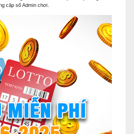
ng cặp số Admin chơi.