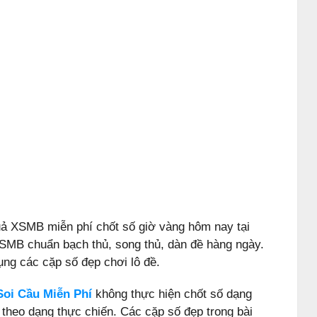
uả XSMB miễn phí chốt số giờ vàng hôm nay tại
SMB chuẩn bạch thủ, song thủ, dàn đề hàng ngày.
ng các cặp số đẹp chơi lô đề.
Soi Cầu Miễn Phí
không thực hiện chốt số dạng
 theo dạng thực chiến. Các cặp số đẹp trong bài