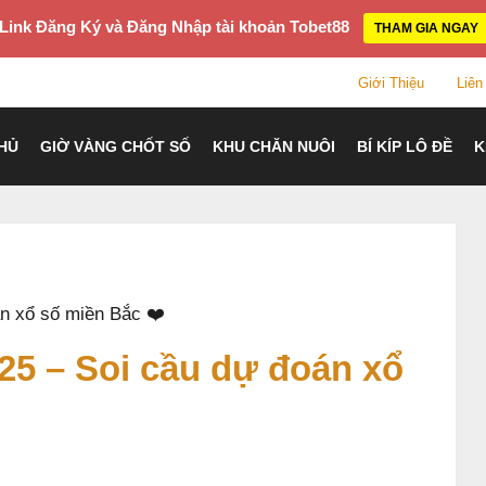
Link Đăng Ký và Đăng Nhập tài khoản Tobet88
THAM GIA NGAY
Giới Thiệu
Liên
HỦ
GIỜ VÀNG CHỐT SỐ
KHU CHĂN NUÔI
BÍ KÍP LÔ ĐỀ
K
n xổ số miền Bắc ❤️
25 – Soi cầu dự đoán xổ