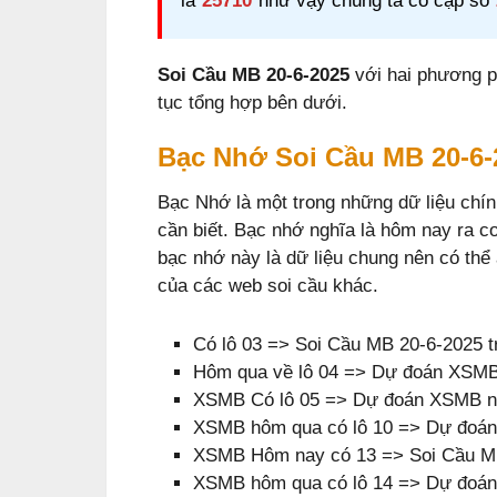
là
25710
như vậy chúng ta có cặp số
Soi Cầu MB 20-6-2025
với hai phương p
tục tổng hợp bên dưới.
Bạc Nhớ Soi Cầu MB 20-6-
Bạc Nhớ là một trong những dữ liệu chín
cần biết. Bạc nhớ nghĩa là hôm nay ra c
bạc nhớ này là dữ liệu chung nên có thể 
của các web soi cầu khác.
Có lô 03 => Soi Cầu MB 20-6-2025 tr
Hôm qua về lô 04 => Dự đoán XSMB 
XSMB Có lô 05 => Dự đoán XSMB ng
XSMB hôm qua có lô 10 => Dự đoán h
XSMB Hôm nay có 13 => Soi Cầu MB 
XSMB hôm qua có lô 14 => Dự đoán h