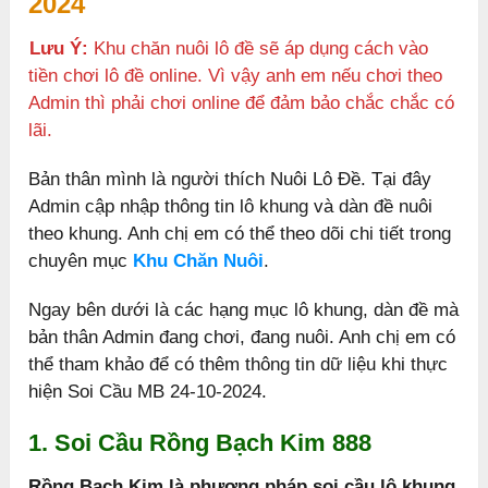
2024
Lưu Ý:
Khu chăn nuôi lô đề sẽ áp dụng cách vào
tiền chơi lô đề online. Vì vậy anh em nếu chơi theo
Admin thì phải chơi online để đảm bảo chắc chắc có
lãi.
Bản thân mình là người thích Nuôi Lô Đề. Tại đây
Admin cập nhập thông tin lô khung và dàn đề nuôi
theo khung. Anh chị em có thể theo dõi chi tiết trong
chuyên mục
Khu Chăn Nuôi
.
Ngay bên dưới là các hạng mục lô khung, dàn đề mà
bản thân Admin đang chơi, đang nuôi. Anh chị em có
thể tham khảo để có thêm thông tin dữ liệu khi thực
hiện Soi Cầu MB 24-10-2024.
1. Soi Cầu Rồng Bạch Kim 888
Rồng Bạch Kim là phương pháp soi cầu lô khung