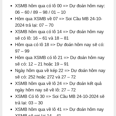
XSMB hôm qua có lô 00 => Dự đoán hôm nay:
06 – 60 / 89 – 98 / 01 – 10
Hôm qua XSMB về 07 => Soi Cầu MB 24-10-
2024 trả lại: 07 – 70
XSMB hôm qua có lô 14 => Dự đoán hôm nay
sẽ có lô: 16 – 61 và 18 – 81
Hôm qua có lô 18 => Dự đoán hôm nay sẽ có:
97 – 99
Hôm qua XSMB có lô 21 => Dự đoán hôm nay
sẽ có: 12 – 21 hoặc 19 – 91
Ngày hôm qua về kép 22 => Dự đoán hôm nay
sẽ có: 252 hoặc 272 và 27 – 72
XSMB hôm qua về lô 24 => Dự đoán kết quả
ngày hôm nay sẽ về lô: 27 – 72
XSMB Có lô 30 => Soi Cầu MB 24-10-2024 sẽ
trả lại: 03 – 30
XSMB hôm qua về lô 41 => Dự đoán hôm nay
XSMB sẽ rơi lại 14 – 41