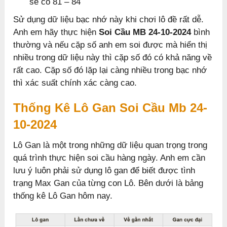
sẽ có 81 – 84
Sử dụng dữ liệu bạc nhớ này khi chơi lô đề rất dễ.
Anh em hãy thực hiện
Soi Cầu MB 24-10-2024
bình
thường và nếu cặp số anh em soi được mà hiển thị
nhiều trong dữ liệu này thì cặp số đó có khả năng về
rất cao. Cặp số đó lặp lại càng nhiều trong bạc nhớ
thì xác suất chính xác càng cao.
Thống Kê Lô Gan Soi Cầu Mb 24-
10-2024
Lô Gan là một trong những dữ liệu quan trọng trong
quá trình thực hiện soi cầu hàng ngày. Anh em cần
lưu ý luôn phải sử dụng lô gan để biết được tình
trạng Max Gan của từng con Lô. Bên dưới là bảng
thống kê Lô Gan hôm nay.