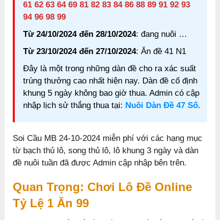
61 62 63 64 69 81 82 83 84 86 88 89 91 92 93
94 96 98 99
Từ 24/10/2024 đến 28/10/2024
: đang nuôi …
Từ 23/10/2024 đến 27/10/2024
: Ăn đề 41 N1
Đây là một trong những dàn đề cho ra xác suất
trúng thưởng cao nhất hiện nay. Dàn đề cố định
khung 5 ngày không bao giờ thua. Admin có cập
nhập lịch sử thắng thua tại:
Nuôi Dàn Đề 47 Số
.
Soi Cầu MB 24-10-2024 miễn phí với các hạng mục
từ bạch thủ lô, song thủ lô, lô khung 3 ngày và dàn
đề nuôi tuần đã được Admin cập nhập bên trên.
Quan Trọng: Chơi Lô Đề Online
Tỷ Lệ 1 Ăn 99