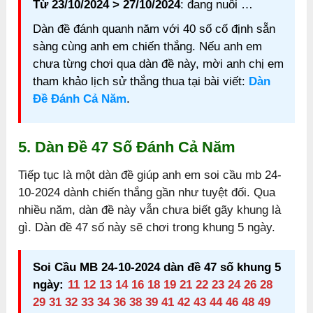
Từ 23/10/2024 > 27/10/2024
: đang nuôi …
Dàn đề đánh quanh năm với 40 số cố định sẵn
sàng cùng anh em chiến thắng. Nếu anh em
chưa từng chơi qua dàn đề này, mời anh chị em
tham khảo lịch sử thắng thua tại bài viết:
Dàn
Đề Đánh Cả Năm
.
5. Dàn Đề 47 Số Đánh Cả Năm
Tiếp tục là một dàn đề giúp anh em soi cầu mb 24-
10-2024 dành chiến thắng gần như tuyệt đối. Qua
nhiều năm, dàn đề này vẫn chưa biết gãy khung là
gì. Dàn đề 47 số này sẽ chơi trong khung 5 ngày.
Soi Cầu MB 24-10-2024 dàn đề 47 số khung 5
ngày:
11 12 13 14 16 18 19 21 22 23 24 26 28
29 31 32 33 34 36 38 39 41 42 43 44 46 48 49