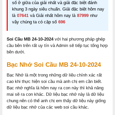
số ở giữa của giải nhất và giải đặc biệt đánh
khung 3 ngày siêu chuẩn. Giải đặc biệt hôm nay
là
07641
và Giải nhất hôm nay là
87999
như
vậy chúng ta có cặp số
696
Soi Cầu MB 24-10-2024
với hai phương pháp ghép
cầu bên trên rất uy tín và Admin sẽ tiếp tục tổng hợp
bên dưới.
Bạc Nhớ Soi Cầu MB 24-10-2024
Bạc Nhớ là một trong những dữ liệu chính xác rất
cao khi thực hiện soi cầu mà anh chị em cần biết.
Bạc nhớ nghĩa là hôm nay ra con này thì khả năng
mai sẽ ra con khác. Dữ liệu bạc nhớ này là dữ liệu
chung nên có thể anh chị em thấy dữ liệu này giống
dữ liệu bạc nhớ của các web soi cầu khác.