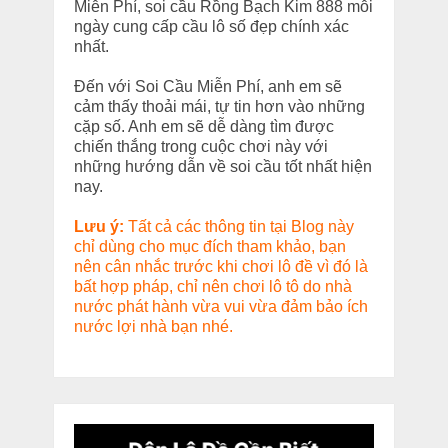
Miễn Phí, soi cầu Rồng Bạch Kim 888 mỗi
ngày cung cấp cầu lô số đẹp chính xác
nhất.
Đến với Soi Cầu Miễn Phí, anh em sẽ
cảm thấy thoải mái, tự tin hơn vào những
cặp số. Anh em sẽ dễ dàng tìm được
chiến thắng trong cuộc chơi này với
những hướng dẫn về soi cầu tốt nhất hiện
nay.
Lưu ý:
Tất cả các thông tin tại Blog này
chỉ dùng cho mục đích tham khảo, bạn
nên cân nhắc trước khi chơi lô đề vì đó là
bất hợp pháp, chỉ nên chơi lô tô do nhà
nước phát hành vừa vui vừa đảm bảo ích
nước lợi nhà bạn nhé.