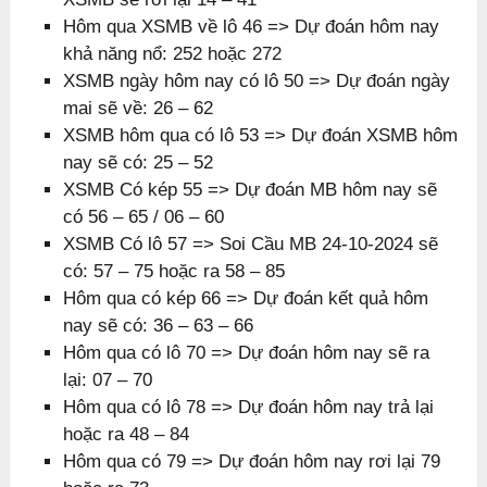
Hôm qua XSMB về lô 46 => Dự đoán hôm nay
khả năng nổ: 252 hoặc 272
XSMB ngày hôm nay có lô 50 => Dự đoán ngày
mai sẽ về: 26 – 62
XSMB hôm qua có lô 53 => Dự đoán XSMB hôm
nay sẽ có: 25 – 52
XSMB Có kép 55 => Dự đoán MB hôm nay sẽ
có 56 – 65 / 06 – 60
XSMB Có lô 57 => Soi Cầu MB 24-10-2024 sẽ
có: 57 – 75 hoặc ra 58 – 85
Hôm qua có kép 66 => Dự đoán kết quả hôm
nay sẽ có: 36 – 63 – 66
Hôm qua có lô 70 => Dự đoán hôm nay sẽ ra
lại: 07 – 70
Hôm qua có lô 78 => Dự đoán hôm nay trả lại
hoặc ra 48 – 84
Hôm qua có 79 => Dự đoán hôm nay rơi lại 79