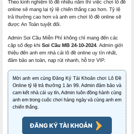
Theo kinh nghiệm lô đề nhiều năm thì việc chơi lô đề
online sẽ mang lại tỷ lệ chiến thắng cao hơn. Tỷ lệ
trả thưởng cao hơn và anh em chơi lô đề online sẽ
được An Toàn tuyệt đối.
Admin Soi Cầu Miễn Phí không chỉ mang đến các
cặp số đẹp khi
Soi Cầu MB 24-10-2024
. Admin giới
thiệu đến anh em nhà cái lô đề online uy tín nhất,
đảm bảo an toàn, nạp rút nhanh, hỗ trợ VIP.
Mời anh em cùng Đăng Ký Tài Khoản chơi Lô Đề
Online tỷ lệ trả thưởng 1 ăn 99. Admin đảm bảo và
cam kết nhà cái uy tín, Admin luôn đồng hành cùng
anh em trong cuộc chơi hàng ngày và cùng anh em
chiến thắng.