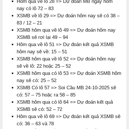
Hôm qua về lô 28 => Dự đoán MB ngày hôm
nay có lô 72 – 83
XSMB về lô 29 => Dự đoán hôm nay sẽ có 38 –
83 / 12 – 21
XSMB hôm qua về lô 49 => Dự đoán hôm nay
XSMB sẽ rơi lại 49 – 94
Hôm qua về lô 51 => Dự đoán kết quả XSMB
hôm nay sẽ về: 15 – 51
XSMB hôm qua về lô 52 => Dự đoán hôm nay
sẽ về lô: 22 hoặc 25 – 52
XSMB hôm qua có lô 53 => Dự đoán XSMB hôm
nay sẽ có: 25 – 52
XSMB Có lô 57 => Soi Cầu MB 24-10-2025 sẽ
có: 57 – 75 hoặc ra 58 – 85
XSMB hôm qua có lô 64 => Dự đoán kết quả
XSMB sẽ có: 52 – 72
Hôm qua về lô 69 => Dự đoán kết quả XSMB sẽ
có: 36 – 63 và 78