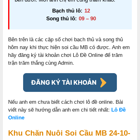
Bạch thủ lô:
12
Song thủ lô:
09 – 90
Bên trên là các cặp số chơi bạch thủ và song thủ
hôm nay khi thực hiện soi cầu MB có được. Anh em
hãy đăng ký tài khoản chơi Lô Đề Online để trăm
trận trăm thắng cùng Admin.
Nếu anh em chưa biết cách chơi lô đề online. Bài
viết này sẽ hướng dẫn anh em chi tiết nhất:
Lô Đề
Online
Khu Chăn Nuôi Soi Cầu MB 24-10-