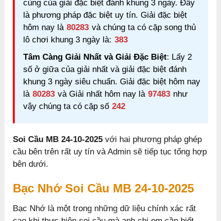
cùng của giải đặc biệt đánh khung 3 ngày. Đây
là phương pháp đặc biệt uy tín. Giải đặc biệt
hôm nay là
80283
và chúng ta có cặp song thủ
lô chơi khung 3 ngày là:
383
Tâm Càng Giải Nhất và Giải Đặc Biệt
: Lấy 2
số ở giữa của giải nhất và giải đặc biệt đánh
khung 3 ngày siêu chuẩn. Giải đặc biệt hôm nay
là
80283
và Giải nhất hôm nay là
97483
như
vậy chúng ta có cặp số
242
Soi Cầu MB 24-10-2025
với hai phương pháp ghép
cầu bên trên rất uy tín và Admin sẽ tiếp tục tổng hợp
bên dưới.
Bạc Nhớ Soi Cầu MB 24-10-2025
Bạc Nhớ là một trong những dữ liệu chính xác rất
cao khi thực hiện soi cầu mà anh chị em cần biết.