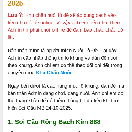
2025
Lưu Ý:
Khu chăn nuôi lô đề sẽ áp dụng cách vào
tiền chơi lô đề online. Vì vậy anh em nếu chơi theo
Admin thì phải chơi online để đảm bảo chắc chắc có
lãi.
Bản thân mình là người thích Nuôi Lô Đề. Tại đây
Admin cập nhập thông tin lô khung và dàn đề nuôi
theo khung. Anh chị em có thể theo dõi chi tiết trong
chuyên mục
Khu Chăn Nuôi
.
Ngay bên dưới là các hạng mục lô khung, dàn đề mà
bản thân Admin đang chơi, đang nuôi. Anh chị em có
thể tham khảo để có thêm thông tin dữ liệu khi thực
hiện Soi Cầu MB 24-10-2025.
1. Soi Cầu Rồng Bạch Kim 888