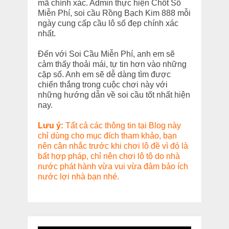
mã chính xác. Admin thực hiện Chốt Số
Miễn Phí, soi cầu Rồng Bạch Kim 888 mỗi
ngày cung cấp cầu lô số đẹp chính xác
nhất.
Đến với Soi Cầu Miễn Phí, anh em sẽ
cảm thấy thoải mái, tự tin hơn vào những
cặp số. Anh em sẽ dễ dàng tìm được
chiến thắng trong cuộc chơi này với
những hướng dẫn về soi cầu tốt nhất hiện
nay.
Lưu ý:
Tất cả các thông tin tại Blog này
chỉ dùng cho mục đích tham khảo, bạn
nên cân nhắc trước khi chơi lô đề vì đó là
bất hợp pháp, chỉ nên chơi lô tô do nhà
nước phát hành vừa vui vừa đảm bảo ích
nước lợi nhà bạn nhé.