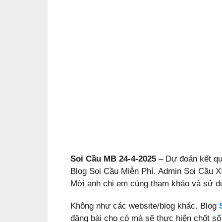
Soi Cầu MB 24-4-2025
– Dự đoán kết q
Blog Soi Cầu Miễn Phí. Admin Soi Cầu X
Mời anh chị em cùng tham khảo và sử dụ
Không như các website/blog khác. Blog
đăng bài cho có mà sẽ thực hiện chốt số