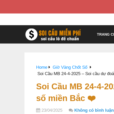
TRANG C
Home
Giờ Vàng Chốt Số
Soi Cầu MB 24-4-2025 – Soi cầu dự đoá
Soi Cầu MB 24-4-20
số miền Bắc ❤️
23/04/2025
Không có bình luận