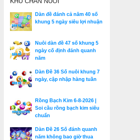
KHU CHĂN NUÔI
Dàn đề đánh cả năm 40 số
khung 5 ngày siêu lợi nhuận
Nuôi dàn đề 47 số khung 5
ngày cố định đánh quanh
năm
Dàn Đề 36 Số nuôi khung 7
ngày, cập nhập hàng tuần
Rồng Bạch Kim 6-8-2026 |
Soi cầu rồng bạch kim siêu
chuẩn
Dàn Đề 26 Số đánh quanh
năm không bao giờ thua