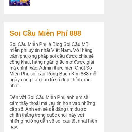
Soi Cầu Miễn Phí 888
Soi Cầu Miễn Phí là Blog Soi Cầu MB
miễn phí uy tín nhất Việt Nam. Với hàng
trăm phương pháp soi cầu được chia sẻ
công khai, hàng ngàn giấc mơ được giải
mã chính xác. Admin thực hiện Chốt Số
Miễn Phí, soi cầu Rồng Bạch Kim 888 mỗi
ngày cung cấp cầu lô số đẹp chính xác
nhất.
Đến với Soi Cầu Miễn Phí, anh em sẽ
cảm thấy thoải mái, tự tin hơn vào những
cặp số. Anh em sẽ dễ dàng tìm được
chiến thắng trong cuộc chơi này với
những hướng dẫn về soi cầu tốt nhất hiện
nay.