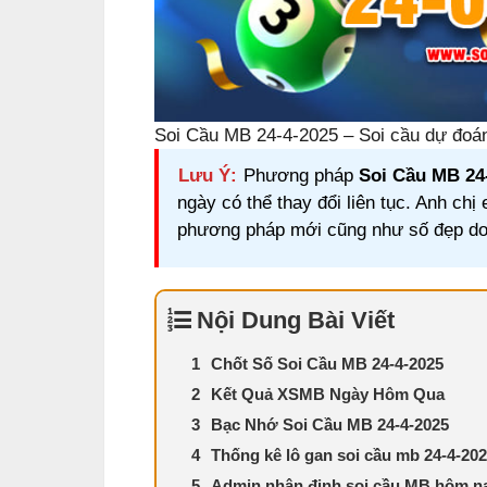
Soi Cầu MB 24-4-2025 – Soi cầu dự đoá
Lưu Ý:
Phương pháp
Soi Cầu MB 24
ngày có thể thay đổi liên tục. Anh ch
phương pháp mới cũng như số đẹp do
Nội Dung Bài Viết
Chốt Số Soi Cầu MB 24-4-2025
Kết Quả XSMB Ngày Hôm Qua
Bạc Nhớ Soi Cầu MB 24-4-2025
Thống kê lô gan soi cầu mb 24-4-20
Admin nhận định soi cầu MB hôm n