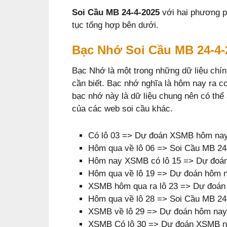
Soi Cầu MB 24-4-2025
với hai phương p
tục tổng hợp bên dưới.
Bạc Nhớ Soi Cầu MB 24-4-
Bạc Nhớ là một trong những dữ liệu chín
cần biết. Bạc nhớ nghĩa là hôm nay ra c
bạc nhớ này là dữ liệu chung nên có thể 
của các web soi cầu khác.
Có lô 03 => Dự đoán XSMB hôm nay s
Hôm qua về lô 06 => Soi Cầu MB 24-4
Hôm nay XSMB có lô 15 => Dự đoán n
Hôm qua về lô 19 => Dự đoán hôm na
XSMB hôm qua ra lô 23 => Dự đoán h
Hôm qua về lô 28 => Soi Cầu MB 24-
XSMB về lô 29 => Dự đoán hôm nay s
XSMB Có lô 30 => Dự đoán XSMB ngà