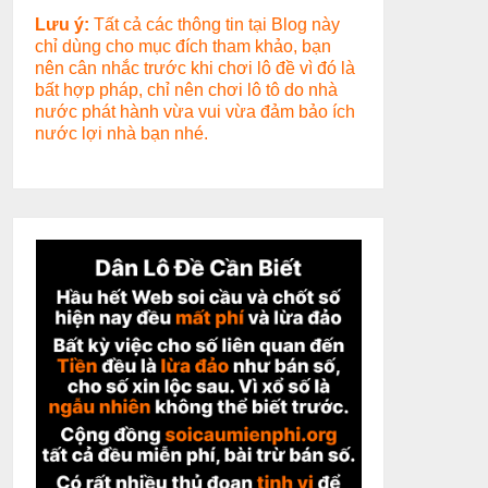
Lưu ý:
Tất cả các thông tin tại Blog này
chỉ dùng cho mục đích tham khảo, bạn
nên cân nhắc trước khi chơi lô đề vì đó là
bất hợp pháp, chỉ nên chơi lô tô do nhà
nước phát hành vừa vui vừa đảm bảo ích
nước lợi nhà bạn nhé.