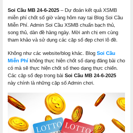
Soi Cầu MB 24-6-2025
– Dự đoán kết quả XSMB
miễn phí chốt số giờ vàng hôm nay tại Blog Soi Cầu
Miễn Phí. Admin Soi Cầu XSMB chuẩn bạch thủ,
song thủ, dàn đề hàng ngày. Mời anh chị em cùng
tham khảo và sử dụng các cặp số đẹp chơi lô đề.
Không như các website/blog khác. Blog
Soi Cầu
Miễn Phí
không thực hiện chốt số dạng đăng bài cho
có mà sẽ thực hiện chốt số theo dạng thực chiến.
Các cặp số đẹp trong bài
Soi Cầu MB 24-6-2025
này chính là những cặp số Admin chơi.