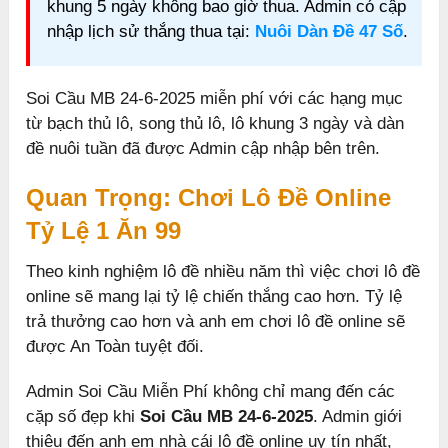
khung 5 ngày không bao giờ thua. Admin có cập
nhập lịch sử thắng thua tại:
Nuôi Dàn Đề 47 Số
.
Soi Cầu MB 24-6-2025 miễn phí với các hạng mục
từ bạch thủ lô, song thủ lô, lô khung 3 ngày và dàn
đề nuôi tuần đã được Admin cập nhập bên trên.
Quan Trọng: Chơi Lô Đề Online
Tỷ Lệ 1 Ăn 99
Theo kinh nghiệm lô đề nhiều năm thì việc chơi lô đề
online sẽ mang lại tỷ lệ chiến thắng cao hơn. Tỷ lệ
trả thưởng cao hơn và anh em chơi lô đề online sẽ
được An Toàn tuyệt đối.
Admin Soi Cầu Miễn Phí không chỉ mang đến các
cặp số đẹp khi
Soi Cầu MB 24-6-2025
. Admin giới
thiệu đến anh em nhà cái lô đề online uy tín nhất,