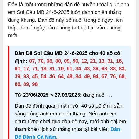
Đây là một trong những dàn đề huyền thoại giúp anh
em Soi Cầu MB 24-6-2025 luôn dành chiến thắng
đúng khung. Dàn đề này sẽ nuôi trong 5 ngày liên
tiếp, đề nổ ngày nào chúng ta tiếp tục vào khung
mới.
Dàn Đề Soi Cầu MB 24-6-2025 cho 40 số cố
định:
07, 70, 08, 80, 09, 90, 12, 21, 13, 31, 16,
61, 17, 71, 18, 81, 19, 91, 34, 43, 36, 63, 38, 83,
39, 93, 45, 54, 46, 64, 48, 84, 49, 94, 67, 76, 68,
86, 89, 98
Từ
23/06/2025
> 27/06/2025
: đang nuôi …
Dàn đề đánh quanh năm với 40 số cố định sẵn
sàng cùng anh em chiến thắng. Nếu anh em
chưa từng chơi qua dàn đề này, mời anh chị em
tham khảo lịch sử thắng thua tại bài viết:
Dàn
Đề Đánh Cả Năm
.