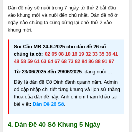
Dàn đề này sẽ nuôi trong 7 ngày từ thứ 2 bắt đầu
vào khung mới và nuôi đến chủ nhật. Dàn đề nổ ở
ngày nào chúng ta cũng dừng lại chờ thứ 2 vào
khung mới.
Soi Cầu MB 24-6-2025 cho dàn đề 26 số
chúng ta có:
02 05 08 10 16 19 32 33 35 36 41
48 58 59 61 63 64 67 68 73 82 84 86 88 91 97
Từ
23/06/2025
đến 29/06/2025
: đang nuôi …
Đây là dàn đề Cố Định đánh quanh năm. Admin
có cập nhập chi tiết từng khung và lịch sử thắng
thua của dàn đề này. Anh chị em tham khảo tại
bài viết:
Dàn Đề 26 Số
.
4. Dàn Đề 40 Số Khung 5 Ngày