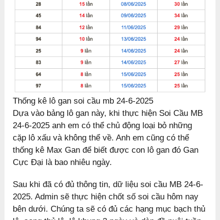
Thống kê lô gan soi cầu mb 24-6-2025
Dựa vào bảng lô gan này, khi thực hiện Soi Cầu MB
24-6-2025 anh em có thể chủ động loại bỏ những
cặp lô xấu và không thể về. Anh em cũng có thể
thống kê Max Gan để biết được con lô gan đó Gan
Cực Đại là bao nhiêu ngày.
Sau khi đã có đủ thông tin, dữ liệu soi cầu MB 24-6-
2025. Admin sẽ thực hiện chốt số soi cầu hôm nay
bên dưới. Chúng ta sẽ có đủ các hạng mục bạch thủ