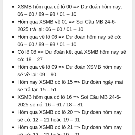
XSMB hôm qua có lô 00 => Dự đoán hôm nay:
06 – 60 / 89 – 98 / 01 – 10
Hôm qua XSMB về 01 => Soi Cầu MB 24-6-
2025 trả lại: 06 – 60 / 01 – 10
Hôm qua về lô 06 => Dự đoán hôm nay sẽ có:
06 – 60 / 89 – 98 / 01 – 10
Có lô 08 => Dự đoán kết quả XSMB hôm nay sẽ
có: 18 – 27
Hôm qua về lô 09 => Dự đoán XSMB hôm nay
sẽ về lại: 09 – 90
Hôm nay XSMB có lô 15 => Dự đoán ngày mai
sẽ trả lại: 15 – 51
XSMB hôm qua có lô 16 => Soi Cầu MB 24-6-
2025 sẽ nổ: 16 – 61 / 18 – 81
Hôm qua XSMB có lô 20 => Dự đoán hôm nay
sẽ có: 12 – 21 hoặc 19 – 91
Hôm qua XSMB có lô 21 => Dự đoán hôm nay
sẽ có: 12 – 21 hoặc 19 – 91