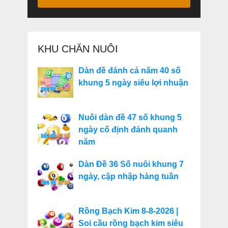
KHU CHĂN NUÔI
Dàn đề đánh cả năm 40 số
khung 5 ngày siêu lợi nhuận
Nuôi dàn đề 47 số khung 5
ngày cố định đánh quanh
năm
Dàn Đề 36 Số nuôi khung 7
ngày, cập nhập hàng tuần
Rồng Bạch Kim 8-8-2026 |
Soi cầu rồng bạch kim siêu