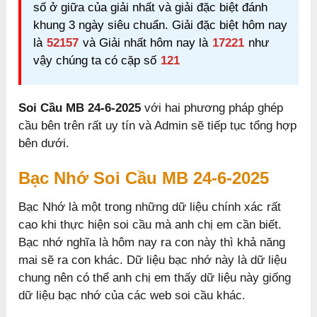
số ở giữa của giải nhất và giải đặc biệt đánh
khung 3 ngày siêu chuẩn. Giải đặc biệt hôm nay
là
52157
và Giải nhất hôm nay là
17221
như
vậy chúng ta có cặp số
121
Soi Cầu MB 24-6-2025
với hai phương pháp ghép
cầu bên trên rất uy tín và Admin sẽ tiếp tục tổng hợp
bên dưới.
Bạc Nhớ Soi Cầu MB 24-6-2025
Bạc Nhớ là một trong những dữ liệu chính xác rất
cao khi thực hiện soi cầu mà anh chị em cần biết.
Bạc nhớ nghĩa là hôm nay ra con này thì khả năng
mai sẽ ra con khác. Dữ liệu bạc nhớ này là dữ liệu
chung nên có thể anh chị em thấy dữ liệu này giống
dữ liệu bạc nhớ của các web soi cầu khác.