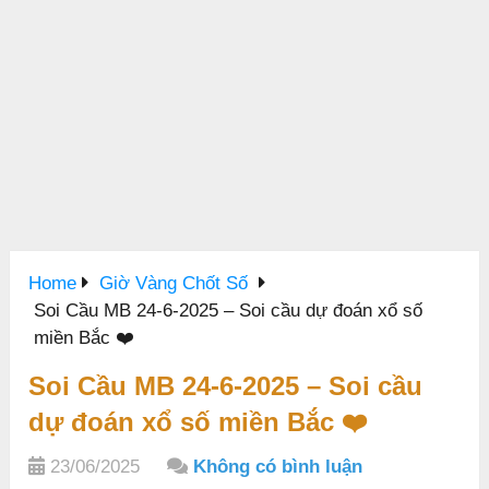
Home
Giờ Vàng Chốt Số
Soi Cầu MB 24-6-2025 – Soi cầu dự đoán xổ số
miền Bắc ❤️
Soi Cầu MB 24-6-2025 – Soi cầu
dự đoán xổ số miền Bắc ❤️
23/06/2025
Không có bình luận