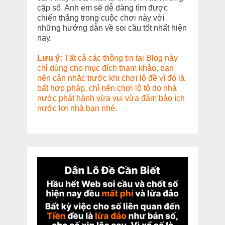
cặp số. Anh em sẽ dễ dàng tìm được
chiến thắng trong cuộc chơi này với
những hướng dẫn về soi cầu tốt nhất hiện
nay.
Lưu ý:
Tất cả các thông tin tại Blog này
chỉ dùng cho mục đích tham khảo, bạn
nên cân nhắc trước khi chơi lô đề vì đó là
bất hợp pháp, chỉ nên chơi lô tô do nhà
nước phát hành vừa vui vừa đảm bảo ích
nước lợi nhà bạn nhé.