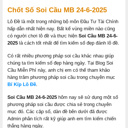
Chốt Số Soi Cầu MB 24-6-2025
Lô Đề là một trong những bộ môn Đầu Tư Tài Chính
hấp dẫn nhất hiện nay. Bất kể vùng miền nào cũng
có người chơi lô đề và thực hiện
Soi Cầu MB 24-6-
2025
là cách tốt nhất để tìm kiếm số đẹp đánh lô đề.
Có rất nhiều phương pháp soi cầu khác nhau giúp
chúng ta tìm kiếm số đẹp hàng ngày. Tại Blog Soi
Cầu Miễn Phí này, anh chị em có thể tham khảo
hàng trăm phương pháp soi cầu trong chuyên mục
Bí Kíp Lô Đề
.
Soi Cầu MB 24-6-2025
hôm nay sẽ sử dụng một số
phương pháp soi cầu được chia sẻ trong chuyên
mục đó. Các cặp số, dàn đề bên dưới đã được
Admin phân tích rất kỹ giúp anh em tìm kiếm chiến
thắng hàng ngày.