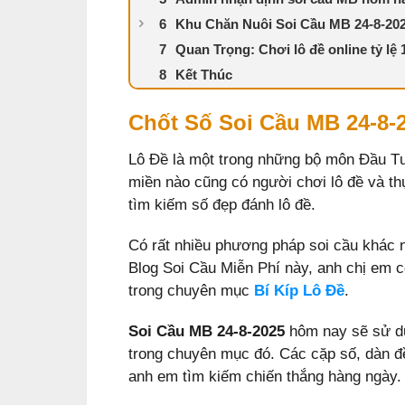
Khu Chăn Nuôi Soi Cầu MB 24-8-20
Quan Trọng: Chơi lô đề online tỷ lệ 
Kết Thúc
Chốt Số Soi Cầu MB 24-8-
Lô Đề là một trong những bộ môn Đầu Tư
miền nào cũng có người chơi lô đề và t
tìm kiếm số đẹp đánh lô đề.
Có rất nhiều phương pháp soi cầu khác n
Blog Soi Cầu Miễn Phí này, anh chị em 
trong chuyên mục
Bí Kíp Lô Đề
.
Soi Cầu MB 24-8-2025
hôm nay sẽ sử dụ
trong chuyên mục đó. Các cặp số, dàn đ
anh em tìm kiếm chiến thắng hàng ngày.