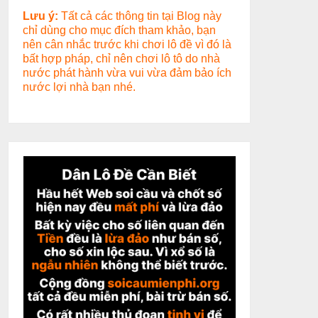
Lưu ý:
Tất cả các thông tin tại Blog này
chỉ dùng cho mục đích tham khảo, bạn
nên cân nhắc trước khi chơi lô đề vì đó là
bất hợp pháp, chỉ nên chơi lô tô do nhà
nước phát hành vừa vui vừa đảm bảo ích
nước lợi nhà bạn nhé.