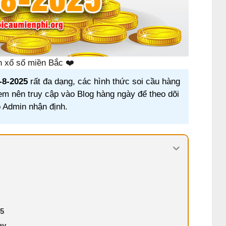
n xổ số miền Bắc ❤️
-8-2025
rất đa dạng, các hình thức soi cầu hàng
ị em nên truy cập vào Blog hàng ngày để theo dõi
 Admin nhận định.
25
ay