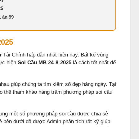
25
1 ăn 99
2025
 Tài Chính hấp dẫn nhất hiện nay. Bất kể vùng
hực hiện
Soi Cầu MB 24-8-2025
là cách tốt nhất để
hau giúp chúng ta tìm kiếm số đẹp hàng ngày. Tại
có thể tham khảo hàng trăm phương pháp soi cầu
ng một số phương pháp soi cầu được chia sẻ
ề bên dưới đã được Admin phân tích rất kỹ giúp