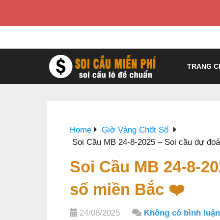
TRANG C
Home
Giờ Vàng Chốt Số
Soi Cầu MB 24-8-2025 – Soi cầu dự đoá
Soi Cầu MB 24-8-20
số miền Bắc ❤️
24/08/2025
Không có bình luận