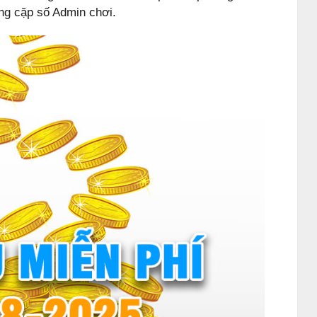
ng cặp số Admin chơi.