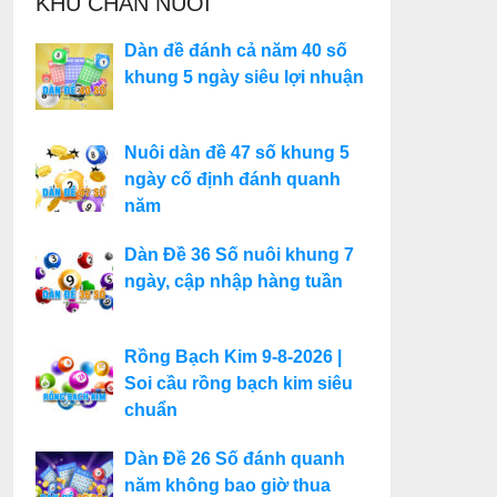
KHU CHĂN NUÔI
Dàn đề đánh cả năm 40 số
khung 5 ngày siêu lợi nhuận
Nuôi dàn đề 47 số khung 5
ngày cố định đánh quanh
năm
Dàn Đề 36 Số nuôi khung 7
ngày, cập nhập hàng tuần
Rồng Bạch Kim 9-8-2026 |
Soi cầu rồng bạch kim siêu
chuẩn
Dàn Đề 26 Số đánh quanh
năm không bao giờ thua