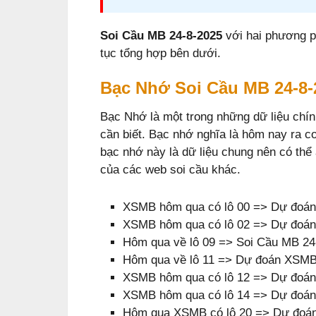
Soi Cầu MB 24-8-2025
với hai phương p
tục tổng hợp bên dưới.
Bạc Nhớ Soi Cầu MB 24-8-
Bạc Nhớ là một trong những dữ liệu chín
cần biết. Bạc nhớ nghĩa là hôm nay ra c
bạc nhớ này là dữ liệu chung nên có thể 
của các web soi cầu khác.
XSMB hôm qua có lô 00 => Dự đoán h
XSMB hôm qua có lô 02 => Dự đoán 
Hôm qua về lô 09 => Soi Cầu MB 24-
Hôm qua về lô 11 => Dự đoán XSMB h
XSMB hôm qua có lô 12 => Dự đoán 
XSMB hôm qua có lô 14 => Dự đoán h
Hôm qua XSMB có lô 20 => Dự đoán 