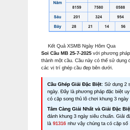
Kết Quả XSMB Ngày Hôm Qua
Soi Cầu MB 25-7-2025
với phương pháp 
thành một cầu. Cầu này có thể sử dụng 
các vị trí ghép cầu đẹp bên dưới.
Cầu Ghép Giải Đặc Biệt
: Sử dụng 2 
ngày. Đây là phương pháp đặc biệt uy 
có cặp song thủ lô chơi khung 3 ngày 
Tâm Càng Giải Nhất và Giải Đặc Biệ
đánh khung 3 ngày siêu chuẩn. Giải đ
là
91316
như vậy chúng ta có cặp số