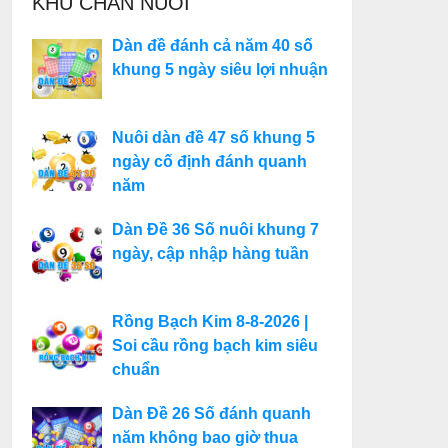
KHU CHĂN NUÔI
Dàn đề đánh cả năm 40 số
khung 5 ngày siêu lợi nhuận
Nuôi dàn đề 47 số khung 5
ngày cố định đánh quanh
năm
Dàn Đề 36 Số nuôi khung 7
ngày, cập nhập hàng tuần
Rồng Bạch Kim 8-8-2026 |
Soi cầu rồng bạch kim siêu
chuẩn
Dàn Đề 26 Số đánh quanh
năm không bao giờ thua