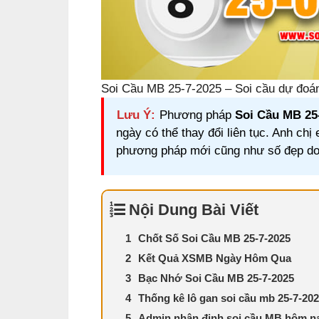
Soi Cầu MB 25-7-2025 – Soi cầu dự đoá
Lưu Ý:
Phương pháp
Soi Cầu MB 25
ngày có thể thay đổi liên tục. Anh ch
phương pháp mới cũng như số đẹp do
Nội Dung Bài Viết
Chốt Số Soi Cầu MB 25-7-2025
Kết Quả XSMB Ngày Hôm Qua
Bạc Nhớ Soi Cầu MB 25-7-2025
Thống kê lô gan soi cầu mb 25-7-20
Admin nhận định soi cầu MB hôm n