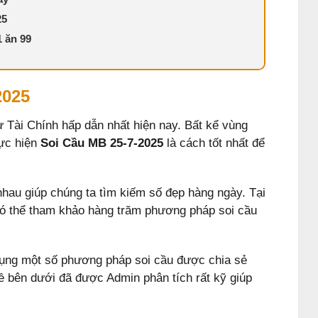
25
1 ăn 99
2025
 Tài Chính hấp dẫn nhất hiện nay. Bất kể vùng
hực hiện
Soi Cầu MB 25-7-2025
là cách tốt nhất để
hau giúp chúng ta tìm kiếm số đẹp hàng ngày. Tại
có thể tham khảo hàng trăm phương pháp soi cầu
ng một số phương pháp soi cầu được chia sẻ
ề bên dưới đã được Admin phân tích rất kỹ giúp