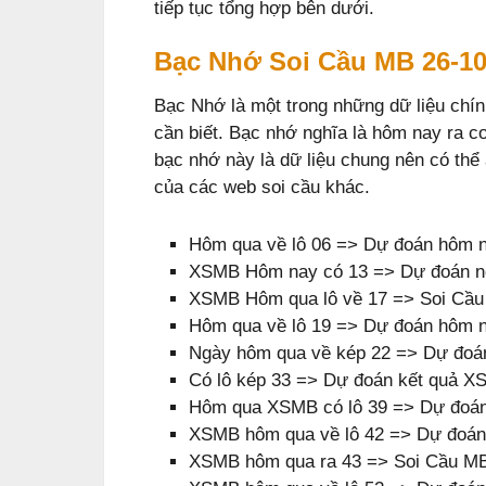
tiếp tục tổng hợp bên dưới.
Bạc Nhớ Soi Cầu MB 26-10
Bạc Nhớ là một trong những dữ liệu chín
cần biết. Bạc nhớ nghĩa là hôm nay ra c
bạc nhớ này là dữ liệu chung nên có thể 
của các web soi cầu khác.
Hôm qua về lô 06 => Dự đoán hôm nay
XSMB Hôm nay có 13 => Dự đoán ngày
XSMB Hôm qua lô về 17 => Soi Cầu M
Hôm qua về lô 19 => Dự đoán hôm na
Ngày hôm qua về kép 22 => Dự đoán
Có lô kép 33 => Dự đoán kết quả XS
Hôm qua XSMB có lô 39 => Dự đoán 
XSMB hôm qua về lô 42 => Dự đoán 
XSMB hôm qua ra 43 => Soi Cầu MB