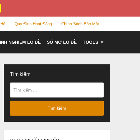
 Hệ
Quy Định Hoạt Động
Chính Sách Bảo Mật
INH NGHIỆM LÔ ĐỀ
SỔ MƠ LÔ ĐỀ
TOOLS
Tìm kiếm
Tìm kiếm