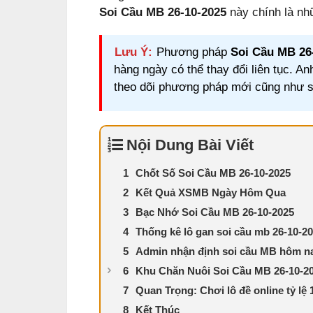
Soi Cầu MB 26-10-2025
này chính là nh
Lưu Ý:
Phương pháp
Soi Cầu MB 26
hàng ngày có thể thay đổi liên tục. A
theo dõi phương pháp mới cũng như s
Nội Dung Bài Viết
Chốt Số Soi Cầu MB 26-10-2025
Kết Quả XSMB Ngày Hôm Qua
Bạc Nhớ Soi Cầu MB 26-10-2025
Thống kê lô gan soi cầu mb 26-10-2
Admin nhận định soi cầu MB hôm n
Khu Chăn Nuôi Soi Cầu MB 26-10-2
Quan Trọng: Chơi lô đề online tỷ lệ 
Kết Thúc