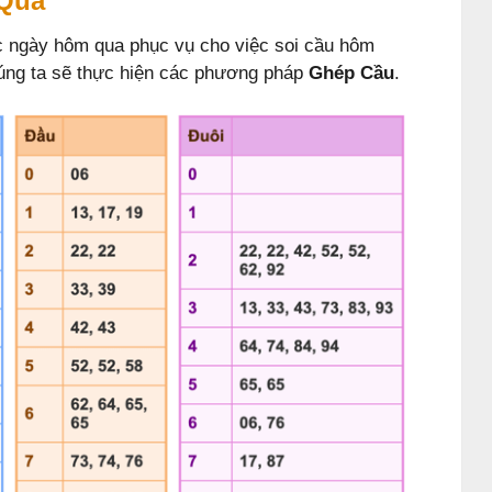
Qua
c ngày hôm qua phục vụ cho việc soi cầu hôm
úng ta sẽ thực hiện các phương pháp
Ghép Cầu
.