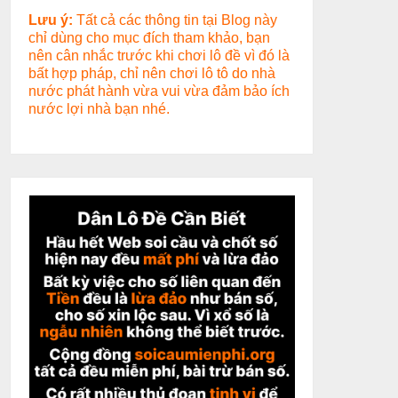
Lưu ý:
Tất cả các thông tin tại Blog này
chỉ dùng cho mục đích tham khảo, bạn
nên cân nhắc trước khi chơi lô đề vì đó là
bất hợp pháp, chỉ nên chơi lô tô do nhà
nước phát hành vừa vui vừa đảm bảo ích
nước lợi nhà bạn nhé.