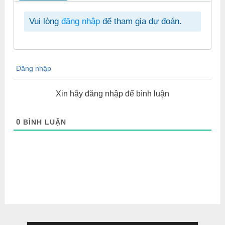
Vui lòng
đăng nhập
để tham gia dự đoán.
Đăng nhập
Xin hãy đăng nhập để bình luận
0
BÌNH LUẬN