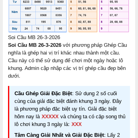
Soi Cầu MB 26-3-2026
Soi Cầu MB 26-3-2026
với phương pháp Ghép Cầu
nghĩa là ghép hai vị trí khác nhau thành một cầu.
Cầu này có thể sử dụng để chơi một ngày hoặc lô
khung. Admin cập nhập các vị trí ghép cầu đẹp bên
dưới.
Cầu Ghép Giải Đặc Biệt
: Sử dụng 2 số cuối
cùng của giải đặc biệt đánh khung 3 ngày. Đây
là phương pháp đặc biệt uy tín. Giải đặc biệt
hôm nay là
XXXXX
và chúng ta có cặp song thủ
lô chơi khung 3 ngày là:
XXX
Tâm Càng Giải Nhất và Giải Đặc Biệt
: Lấy 2