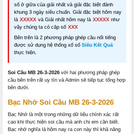
số ở giữa của giải nhất và giải đặc biệt đánh
khung 3 ngày siêu chuẩn. Giải đặc biệt hôm nay
là
XXXXX
và Giải nhất hôm nay là
XXXXX
như
vậy chúng ta có cặp số
XXX
Bên trên là 2 phương pháp ghép cầu nổi tiếng
được sử dụng hệ thống xổ số
Siêu Kết Quả
thực hiện.
Soi Cầu MB 26-3-2026
với hai phương pháp ghép
cầu bên trên rất uy tín và Admin sẽ tiếp tục tổng hợp
bên dưới.
Bạc Nhớ Soi Cầu MB 26-3-2026
Bạc Nhớ là một trong những dữ liệu chính xác rất
cao khi thực hiện soi cầu mà anh chị em cần biết.
Bạc nhớ nghĩa là hôm nay ra con này thì khả năng