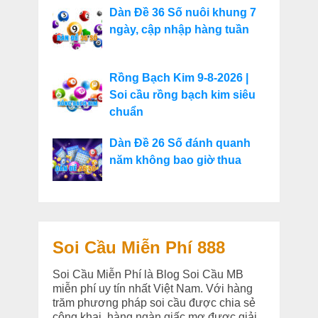
Dàn Đề 36 Số nuôi khung 7
ngày, cập nhập hàng tuần
Rồng Bạch Kim 9-8-2026 |
Soi cầu rồng bạch kim siêu
chuẩn
Dàn Đề 26 Số đánh quanh
năm không bao giờ thua
Soi Cầu Miễn Phí 888
Soi Cầu Miễn Phí là Blog Soi Cầu MB
miễn phí uy tín nhất Việt Nam. Với hàng
trăm phương pháp soi cầu được chia sẻ
công khai, hàng ngàn giấc mơ được giải