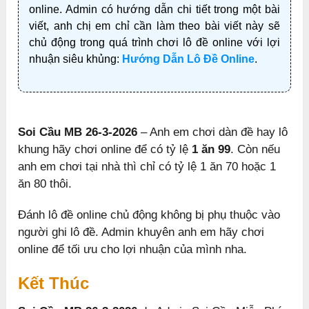
online. Admin có hướng dẫn chi tiết trong một bài
viết, anh chị em chỉ cần làm theo bài viết này sẽ
chủ động trong quá trình chơi lô đề online với lợi
nhuận siêu khủng:
Hướng Dẫn Lô Đề Online
.
Soi Cầu MB 26-3-2026
– Anh em chơi dàn đề hay lô
khung hãy chơi online để có tỷ lệ
1 ăn 99
. Còn nếu
anh em chơi tại nhà thì chỉ có tỷ lệ 1 ăn 70 hoặc 1
ăn 80 thôi.
Đánh lô đề online chủ động không bị phụ thuộc vào
người ghi lô đề. Admin khuyên anh em hãy chơi
online để tối ưu cho lợi nhuận của mình nha.
Kết Thúc