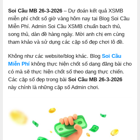
Soi Cầu MB 26-3-2026
– Dự đoán kết quả XSMB
miễn phí chốt số giờ vàng hôm nay tại Blog Soi Cầu
Miễn Phí. Admin Soi Cầu XSMB chuẩn bạch thủ,
song thủ, dàn đề hàng ngày. Mời anh chị em cùng
tham khảo và sử dụng các cặp số đẹp chơi lô đề.
Không như các website/blog khác. Blog
Soi Cầu
Miễn Phí
không thực hiện chốt số dạng đăng bài cho
có mà sẽ thực hiện chốt số theo dạng thực chiến.
Các cặp số đẹp trong bài
Soi Cầu MB 26-3-2026
này chính là những cặp số Admin chơi.