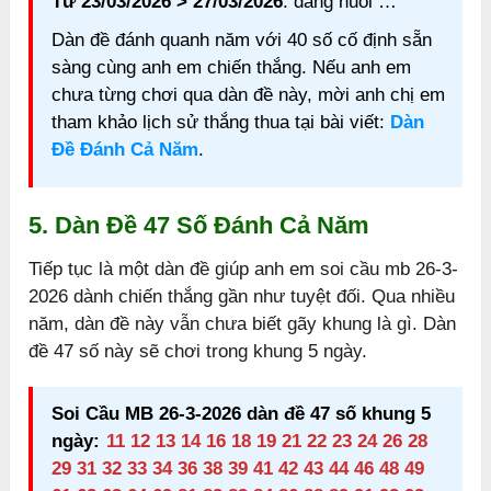
Từ 23/03/2026 > 27/03/2026
: đang nuôi …
Dàn đề đánh quanh năm với 40 số cố định sẵn
sàng cùng anh em chiến thắng. Nếu anh em
chưa từng chơi qua dàn đề này, mời anh chị em
tham khảo lịch sử thắng thua tại bài viết:
Dàn
Đề Đánh Cả Năm
.
5. Dàn Đề 47 Số Đánh Cả Năm
Tiếp tục là một dàn đề giúp anh em soi cầu mb 26-3-
2026 dành chiến thắng gần như tuyệt đối. Qua nhiều
năm, dàn đề này vẫn chưa biết gãy khung là gì. Dàn
đề 47 số này sẽ chơi trong khung 5 ngày.
Soi Cầu MB 26-3-2026 dàn đề 47 số khung 5
ngày:
11 12 13 14 16 18 19 21 22 23 24 26 28
29 31 32 33 34 36 38 39 41 42 43 44 46 48 49