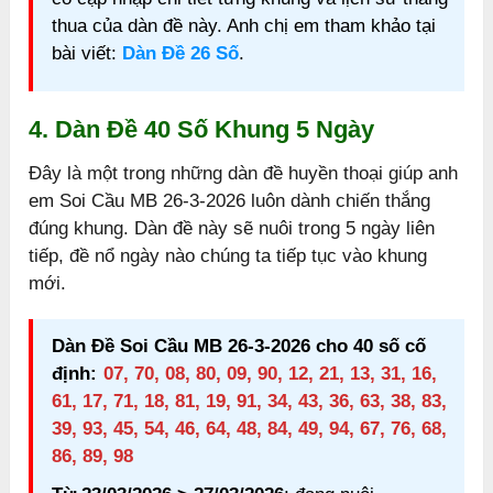
thua của dàn đề này. Anh chị em tham khảo tại
bài viết:
Dàn Đề 26 Số
.
4. Dàn Đề 40 Số Khung 5 Ngày
Đây là một trong những dàn đề huyền thoại giúp anh
em Soi Cầu MB 26-3-2026 luôn dành chiến thắng
đúng khung. Dàn đề này sẽ nuôi trong 5 ngày liên
tiếp, đề nổ ngày nào chúng ta tiếp tục vào khung
mới.
Dàn Đề Soi Cầu MB 26-3-2026 cho 40 số cố
định:
07, 70, 08, 80, 09, 90, 12, 21, 13, 31, 16,
61, 17, 71, 18, 81, 19, 91, 34, 43, 36, 63, 38, 83,
39, 93, 45, 54, 46, 64, 48, 84, 49, 94, 67, 76, 68,
86, 89, 98