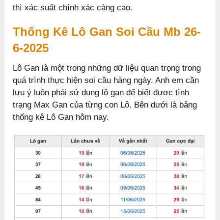
thì xác suất chính xác càng cao.
Thống Kê Lô Gan Soi Cầu Mb 26-
6-2025
Lô Gan là một trong những dữ liệu quan trọng trong
quá trình thực hiện soi cầu hàng ngày. Anh em cần
lưu ý luôn phải sử dụng lô gan để biết được tình
trạng Max Gan của từng con Lô. Bên dưới là bảng
thống kê Lô Gan hôm nay.