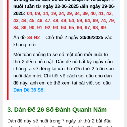
nuôi tuần từ ngày 23-06-2025 đến ngày 29-06-
2025:
04, 09, 14, 19, 24, 29, 34, 39, 40, 41, 42,
43, 44, 45, 46, 47, 48, 49, 54, 59, 64, 69, 74, 79,
84, 89, 90, 91, 92, 93, 94, 95, 96, 97, 98, 99
Ăn đề
34 N2
– Chờ thứ 2 ngày
30/06/2025
vào
khung mới
Mỗi tuần chúng ta sẽ có một dàn mới nuôi từ
thứ 2 đến chủ nhật. Dàn đề nổ bất kỳ ngày nào
chúng ta sẽ dừng lại và chờ đến thứ 2 tuần sau
nuôi dàn mới. Chi tiết về cách soi cầu cho dàn
đề này, anh em có thể xem tại bài viết soi cầu
Dàn Đề 36 Số
.
3. Dàn Đề 26 Số Đánh Quanh Năm
Dàn đề này sẽ nuôi trong 7 ngày từ thứ 2 bắt đầu