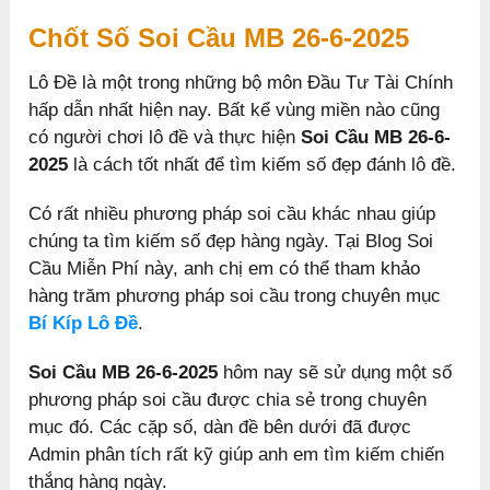
Chốt Số Soi Cầu MB 26-6-2025
Lô Đề là một trong những bộ môn Đầu Tư Tài Chính
hấp dẫn nhất hiện nay. Bất kể vùng miền nào cũng
có người chơi lô đề và thực hiện
Soi Cầu MB 26-6-
2025
là cách tốt nhất để tìm kiếm số đẹp đánh lô đề.
Có rất nhiều phương pháp soi cầu khác nhau giúp
chúng ta tìm kiếm số đẹp hàng ngày. Tại Blog Soi
Cầu Miễn Phí này, anh chị em có thể tham khảo
hàng trăm phương pháp soi cầu trong chuyên mục
Bí Kíp Lô Đề
.
Soi Cầu MB 26-6-2025
hôm nay sẽ sử dụng một số
phương pháp soi cầu được chia sẻ trong chuyên
mục đó. Các cặp số, dàn đề bên dưới đã được
Admin phân tích rất kỹ giúp anh em tìm kiếm chiến
thắng hàng ngày.