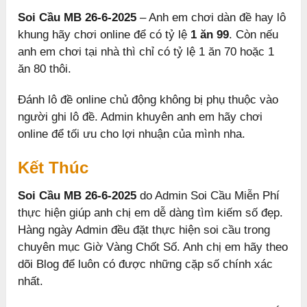
Soi Cầu MB 26-6-2025
– Anh em chơi dàn đề hay lô
khung hãy chơi online để có tỷ lệ
1 ăn 99
. Còn nếu
anh em chơi tại nhà thì chỉ có tỷ lệ 1 ăn 70 hoặc 1
ăn 80 thôi.
Đánh lô đề online chủ động không bị phụ thuộc vào
người ghi lô đề. Admin khuyên anh em hãy chơi
online để tối ưu cho lợi nhuận của mình nha.
Kết Thúc
Soi Cầu MB 26-6-2025
do Admin Soi Cầu Miễn Phí
thực hiện giúp anh chị em dễ dàng tìm kiếm số đẹp.
Hàng ngày Admin đều đặt thực hiện soi cầu trong
chuyên mục Giờ Vàng Chốt Số. Anh chị em hãy theo
dõi Blog để luôn có được những cặp số chính xác
nhất.