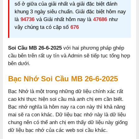
số ở giữa của giải nhất và giải đặc biệt đánh
khung 3 ngày siêu chuẩn. Giải đặc biệt hôm nay
là
94736
và Giải nhất hôm nay là
47686
như
vậy chúng ta có cặp số
676
Soi Cầu MB 26-6-2025
với hai phương pháp ghép
cầu bên trên rất uy tín và Admin sẽ tiếp tục tổng hợp
bên dưới.
Bạc Nhớ Soi Cầu MB 26-6-2025
Bạc Nhớ là một trong những dữ liệu chính xác rất
cao khi thực hiện soi cầu mà anh chị em cần biết.
Bạc nhớ nghĩa là hôm nay ra con này thì khả năng
mai sẽ ra con khác. Dữ liệu bạc nhớ này là dữ liệu
chung nên có thể anh chị em thấy dữ liệu này giống
dữ liệu bạc nhớ của các web soi cầu khác.