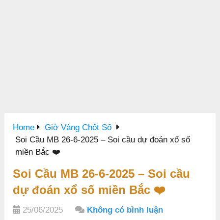
Home
Giờ Vàng Chốt Số
Soi Cầu MB 26-6-2025 – Soi cầu dự đoán xổ số
miền Bắc ❤️
Soi Cầu MB 26-6-2025 – Soi cầu
dự đoán xổ số miền Bắc ❤️
25/06/2025
Không có bình luận