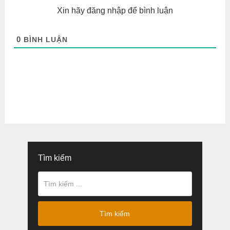
Xin hãy đăng nhập để bình luận
0
BÌNH LUẬN
Tìm kiếm
Tìm kiếm