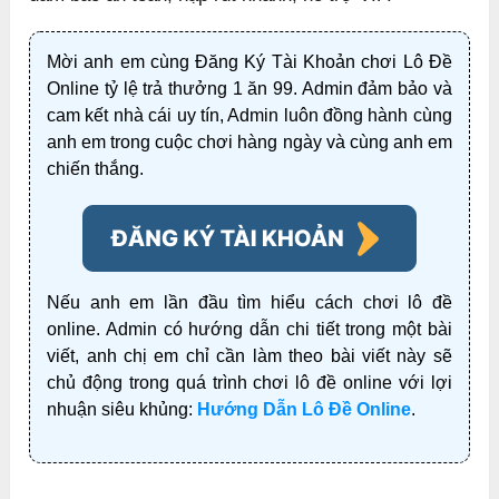
Mời anh em cùng Đăng Ký Tài Khoản chơi Lô Đề
Online tỷ lệ trả thưởng 1 ăn 99. Admin đảm bảo và
cam kết nhà cái uy tín, Admin luôn đồng hành cùng
anh em trong cuộc chơi hàng ngày và cùng anh em
chiến thắng.
Nếu anh em lần đầu tìm hiểu cách chơi lô đề
online. Admin có hướng dẫn chi tiết trong một bài
viết, anh chị em chỉ cần làm theo bài viết này sẽ
chủ động trong quá trình chơi lô đề online với lợi
nhuận siêu khủng:
Hướng Dẫn Lô Đề Online
.