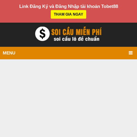
Link Đăng Ký và Đăng Nhập tài khoản Tobet88
THAM GIA NGAY
MENU