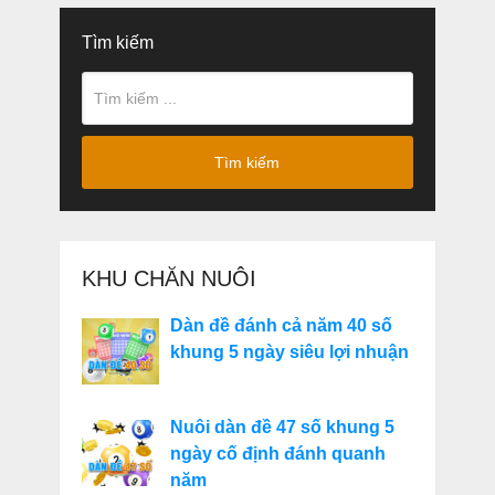
Tìm kiếm
Tìm kiếm
KHU CHĂN NUÔI
Dàn đề đánh cả năm 40 số
khung 5 ngày siêu lợi nhuận
Nuôi dàn đề 47 số khung 5
ngày cố định đánh quanh
năm