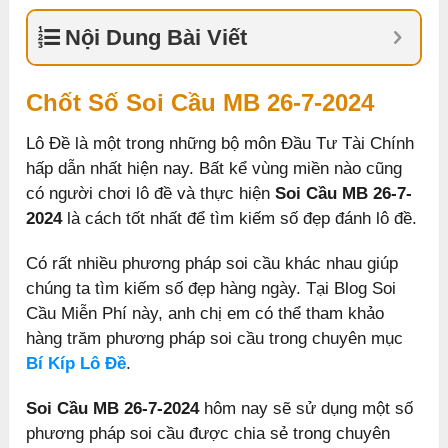
Nội Dung Bài Viết
Chốt Số Soi Cầu MB 26-7-2024
Lô Đề là một trong những bộ môn Đầu Tư Tài Chính
hấp dẫn nhất hiện nay. Bất kể vùng miền nào cũng
có người chơi lô đề và thực hiện
Soi Cầu MB 26-7-
2024
là cách tốt nhất để tìm kiếm số đẹp đánh lô đề.
Có rất nhiều phương pháp soi cầu khác nhau giúp
chúng ta tìm kiếm số đẹp hàng ngày. Tại Blog Soi
Cầu Miễn Phí này, anh chị em có thể tham khảo
hàng trăm phương pháp soi cầu trong chuyên mục
Bí Kíp Lô Đề
.
Soi Cầu MB 26-7-2024
hôm nay sẽ sử dụng một số
phương pháp soi cầu được chia sẻ trong chuyên