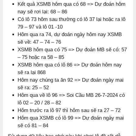
Kết quả XSMB hôm qua có 68 => Dự đoán hôm
nay sẽ rơi lại: 68 – 86
Có lô 73 hôm sau thường có lô 37 lại hoặc ra lô
79 – 97 và lô 01 -10
Hôm qua ra 74, dự đoán ngày hôm nay XSMB
sẽ về: 47 – 74 – 76
XSMB hôm qua có 75 => Dự đoán MB sẽ có: 57
– 75 hoặc ra 58 – 85
XSMB hôm qua có lô 86 => Dự đoán hôm nay
sẽ ra lại 868
Hôm nay chúng ta ăn 92 => Dự đoán ngày mai
sẽ ra: 25 – 52
Hôm qua về lô 96 => Soi Cầu MB 26-7-2024 có
lô 02 – 20 / 28 – 82
Hôm trước ra lô 97 thì hôm sau sẽ ra 27 – 72
Hôm qua XSMB có lô 99 => Dự đoán ngày mai
sẽ có 81 – 84