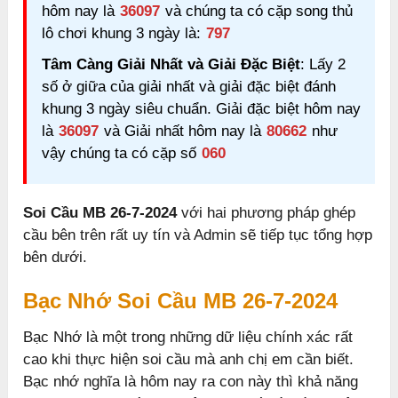
hôm nay là
36097
và chúng ta có cặp song thủ
lô chơi khung 3 ngày là:
797
Tâm Càng Giải Nhất và Giải Đặc Biệt
: Lấy 2
số ở giữa của giải nhất và giải đặc biệt đánh
khung 3 ngày siêu chuẩn. Giải đặc biệt hôm nay
là
36097
và Giải nhất hôm nay là
80662
như
vậy chúng ta có cặp số
060
Soi Cầu MB 26-7-2024
với hai phương pháp ghép
cầu bên trên rất uy tín và Admin sẽ tiếp tục tổng hợp
bên dưới.
Bạc Nhớ Soi Cầu MB 26-7-2024
Bạc Nhớ là một trong những dữ liệu chính xác rất
cao khi thực hiện soi cầu mà anh chị em cần biết.
Bạc nhớ nghĩa là hôm nay ra con này thì khả năng