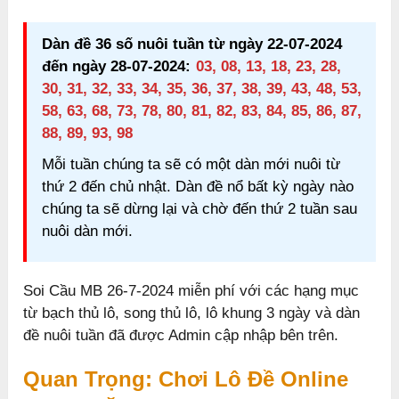
Dàn đề 36 số nuôi tuần từ ngày 22-07-2024
đến ngày 28-07-2024:
03, 08, 13, 18, 23, 28,
30, 31, 32, 33, 34, 35, 36, 37, 38, 39, 43, 48, 53,
58, 63, 68, 73, 78, 80, 81, 82, 83, 84, 85, 86, 87,
88, 89, 93, 98
Mỗi tuần chúng ta sẽ có một dàn mới nuôi từ
thứ 2 đến chủ nhật. Dàn đề nổ bất kỳ ngày nào
chúng ta sẽ dừng lại và chờ đến thứ 2 tuần sau
nuôi dàn mới.
Soi Cầu MB 26-7-2024 miễn phí với các hạng mục
từ bạch thủ lô, song thủ lô, lô khung 3 ngày và dàn
đề nuôi tuần đã được Admin cập nhập bên trên.
Quan Trọng: Chơi Lô Đề Online