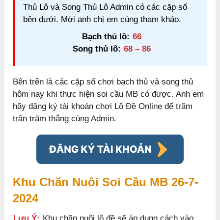
Thủ Lô và Song Thủ Lô Admin có các cặp số
bên dưới. Mời anh chị em cùng tham khảo.
Bạch thủ lô:
66
Song thủ lô:
68 – 86
Bên trên là các cặp số chơi bạch thủ và song thủ
hôm nay khi thực hiện soi cầu MB có được. Anh em
hãy đăng ký tài khoản chơi Lô Đề Online để trăm
trận trăm thắng cùng Admin.
Khu Chăn Nuôi Soi Cầu MB 26-7-
2024
Lưu Ý:
Khu chăn nuôi lô đề sẽ áp dụng cách vào