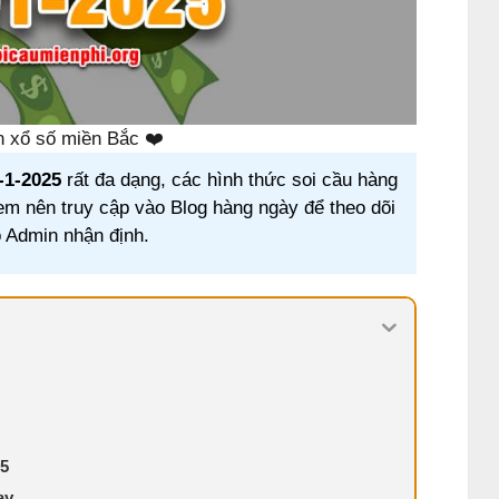
n xổ số miền Bắc ❤️
-1-2025
rất đa dạng, các hình thức soi cầu hàng
ị em nên truy cập vào Blog hàng ngày để theo dõi
 Admin nhận định.
25
ay