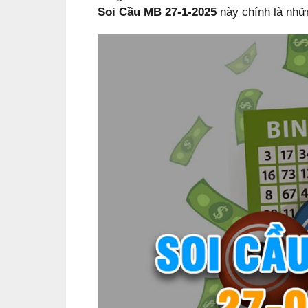
Soi Cầu MB 27-1-2025
này chính là nhữ