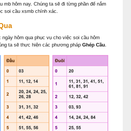
cầu mb hôm nay. Chúng ta sẽ đi từng phần để nắm
ệc soi cầu xsmb chính xác.
Qua
c ngày hôm qua phục vụ cho việc soi cầu hôm
úng ta sẽ thực hiện các phương pháp
Ghép Cầu
.