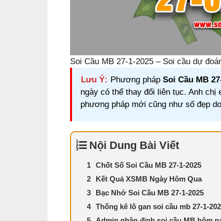
Soi Cầu MB 27-1-2025 – Soi cầu dự đoá
Lưu Ý:
Phương pháp
Soi Cầu MB 27
ngày có thể thay đổi liên tục. Anh ch
phương pháp mới cũng như số đẹp do
Nội Dung Bài Viết
Chốt Số Soi Cầu MB 27-1-2025
Kết Quả XSMB Ngày Hôm Qua
Bạc Nhớ Soi Cầu MB 27-1-2025
Thống kê lô gan soi cầu mb 27-1-20
Admin nhận định soi cầu MB hôm n