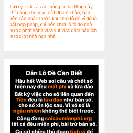
Lưu ý:
Tất cả các thông tin tại Blog này
chỉ dùng cho mục đích tham khảo, bạn
nên cân nhắc trước khi chơi lô đề vì đó là
bất hợp pháp, chỉ nên chơi lô tô do nhà
nước phát hành vừa vui vừa đảm bảo ích
nước lợi nhà bạn nhé.