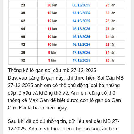
Thống kê lô gan soi cầu mb 27-12-2025
Dựa vào bảng lô gan này, khi thực hiện Soi Cầu MB
27-12-2025 anh em có thể chủ động loại bỏ những
cặp lô xấu và không thể về. Anh em cũng có thể
thống kê Max Gan để biết được con lô gan đó Gan
Cực Đại là bao nhiêu ngày.
Sau khi đã có đủ thông tin, dữ liệu soi cầu MB 27-
12-2025. Admin sẽ thực hiện chốt số soi cầu hôm