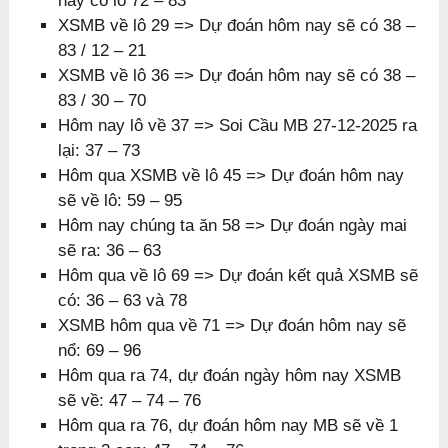
nay có lô 72 – 83
XSMB về lô 29 => Dự đoán hôm nay sẽ có 38 –
83 / 12 – 21
XSMB về lô 36 => Dự đoán hôm nay sẽ có 38 –
83 / 30 – 70
Hôm nay lô về 37 => Soi Cầu MB 27-12-2025 ra
lại: 37 – 73
Hôm qua XSMB về lô 45 => Dự đoán hôm nay
sẽ về lô: 59 – 95
Hôm nay chúng ta ăn 58 => Dự đoán ngày mai
sẽ ra: 36 – 63
Hôm qua về lô 69 => Dự đoán kết quả XSMB sẽ
có: 36 – 63 và 78
XSMB hôm qua về 71 => Dự đoán hôm nay sẽ
nổ: 69 – 96
Hôm qua ra 74, dự đoán ngày hôm nay XSMB
sẽ về: 47 – 74 – 76
Hôm qua ra 76, dự đoán hôm nay MB sẽ về 1