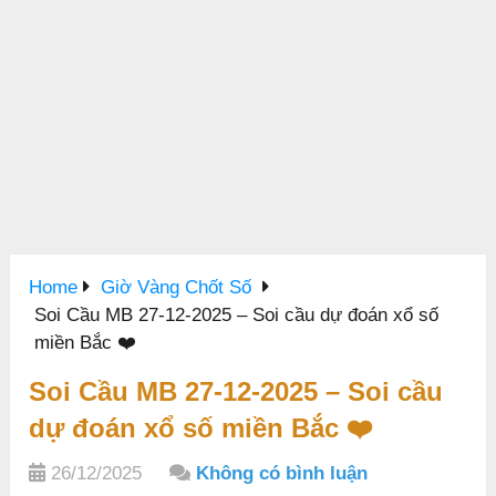
Home
Giờ Vàng Chốt Số
Soi Cầu MB 27-12-2025 – Soi cầu dự đoán xổ số
miền Bắc ❤️
Soi Cầu MB 27-12-2025 – Soi cầu
dự đoán xổ số miền Bắc ❤️
26/12/2025
Không có bình luận