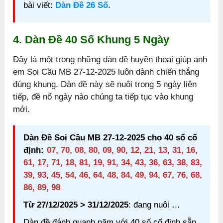
bài viết:
Dàn Đề 26 Số
.
4. Dàn Đề 40 Số Khung 5 Ngày
Đây là một trong những dàn đề huyền thoại giúp anh
em Soi Cầu MB 27-12-2025 luôn dành chiến thắng
đúng khung. Dàn đề này sẽ nuôi trong 5 ngày liên
tiếp, đề nổ ngày nào chúng ta tiếp tục vào khung
mới.
Dàn Đề Soi Cầu MB 27-12-2025 cho 40 số cố
định:
07, 70, 08, 80, 09, 90, 12, 21, 13, 31, 16,
61, 17, 71, 18, 81, 19, 91, 34, 43, 36, 63, 38, 83,
39, 93, 45, 54, 46, 64, 48, 84, 49, 94, 67, 76, 68,
86, 89, 98
Từ 27/12/2025 > 31/12/2025
: đang nuôi …
Dàn đề đánh quanh năm với 40 số cố định sẵn