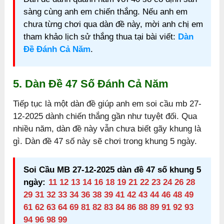
sàng cùng anh em chiến thắng. Nếu anh em
chưa từng chơi qua dàn đề này, mời anh chị em
tham khảo lịch sử thắng thua tại bài viết:
Dàn
Đề Đánh Cả Năm
.
5. Dàn Đề 47 Số Đánh Cả Năm
Tiếp tục là một dàn đề giúp anh em soi cầu mb 27-
12-2025 dành chiến thắng gần như tuyệt đối. Qua
nhiều năm, dàn đề này vẫn chưa biết gãy khung là
gì. Dàn đề 47 số này sẽ chơi trong khung 5 ngày.
Soi Cầu MB 27-12-2025 dàn đề 47 số khung 5
ngày:
11 12 13 14 16 18 19 21 22 23 24 26 28
29 31 32 33 34 36 38 39 41 42 43 44 46 48 49
61 62 63 64 69 81 82 83 84 86 88 89 91 92 93
94 96 98 99