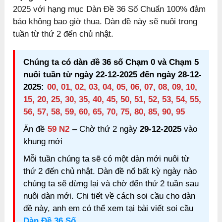
2025 với hạng mục Dàn Đề 36 Số Chuẩn 100% đảm
bảo không bao giờ thua. Dàn đề này sẽ nuôi trong
tuần từ thứ 2 đến chủ nhật.
Chúng ta có dàn đề 36 số Chạm 0 và Chạm 5
nuôi tuần từ ngày 22-12-2025 đến ngày 28-12-
2025:
00, 01, 02, 03, 04, 05, 06, 07, 08, 09, 10,
15, 20, 25, 30, 35, 40, 45, 50, 51, 52, 53, 54, 55,
56, 57, 58, 59, 60, 65, 70, 75, 80, 85, 90, 95
Ăn đề
59 N2
– Chờ thứ 2 ngày
29-12-2025
vào
khung mới
Mỗi tuần chúng ta sẽ có một dàn mới nuôi từ
thứ 2 đến chủ nhật. Dàn đề nổ bất kỳ ngày nào
chúng ta sẽ dừng lại và chờ đến thứ 2 tuần sau
nuôi dàn mới. Chi tiết về cách soi cầu cho dàn
đề này, anh em có thể xem tại bài viết soi cầu
Dàn Đề 36 Số
.