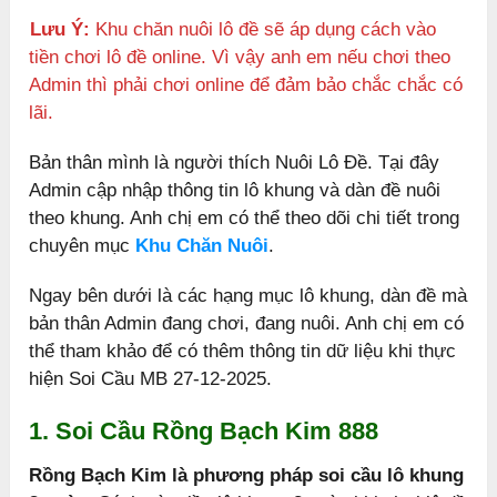
Lưu Ý:
Khu chăn nuôi lô đề sẽ áp dụng cách vào
tiền chơi lô đề online. Vì vậy anh em nếu chơi theo
Admin thì phải chơi online để đảm bảo chắc chắc có
lãi.
Bản thân mình là người thích Nuôi Lô Đề. Tại đây
Admin cập nhập thông tin lô khung và dàn đề nuôi
theo khung. Anh chị em có thể theo dõi chi tiết trong
chuyên mục
Khu Chăn Nuôi
.
Ngay bên dưới là các hạng mục lô khung, dàn đề mà
bản thân Admin đang chơi, đang nuôi. Anh chị em có
thể tham khảo để có thêm thông tin dữ liệu khi thực
hiện Soi Cầu MB 27-12-2025.
1. Soi Cầu Rồng Bạch Kim 888
Rồng Bạch Kim là phương pháp soi cầu lô khung