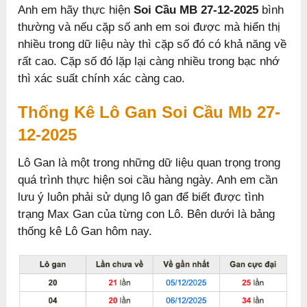
Anh em hãy thực hiện
Soi Cầu MB 27-12-2025
bình
thường và nếu cặp số anh em soi được mà hiển thị
nhiều trong dữ liệu này thì cặp số đó có khả năng về
rất cao. Cặp số đó lặp lại càng nhiều trong bạc nhớ
thì xác suất chính xác càng cao.
Thống Kê Lô Gan Soi Cầu Mb 27-
12-2025
Lô Gan là một trong những dữ liệu quan trọng trong
quá trình thực hiện soi cầu hàng ngày. Anh em cần
lưu ý luôn phải sử dụng lô gan để biết được tình
trạng Max Gan của từng con Lô. Bên dưới là bảng
thống kê Lô Gan hôm nay.