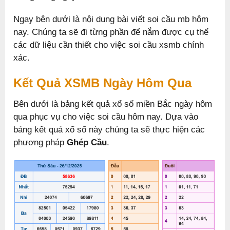
Ngay bên dưới là nội dung bài viết soi cầu mb hôm
nay. Chúng ta sẽ đi từng phần để nắm được cụ thể
các dữ liệu cần thiết cho việc soi cầu xsmb chính
xác.
Kết Quả XSMB Ngày Hôm Qua
Bên dưới là bảng kết quả xổ số miền Bắc ngày hôm
qua phục vụ cho việc soi cầu hôm nay. Dựa vào
bảng kết quả xổ số này chúng ta sẽ thực hiện các
phương pháp
Ghép Cầu
.