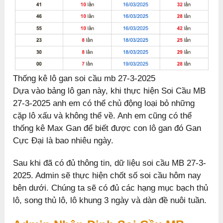
Thống kê lô gan soi cầu mb 27-3-2025
Dựa vào bảng lô gan này, khi thực hiện Soi Cầu MB
27-3-2025 anh em có thể chủ động loại bỏ những
cặp lô xấu và không thể về. Anh em cũng có thể
thống kê Max Gan để biết được con lô gan đó Gan
Cực Đại là bao nhiêu ngày.
Sau khi đã có đủ thông tin, dữ liệu soi cầu MB 27-3-
2025. Admin sẽ thực hiện chốt số soi cầu hôm nay
bên dưới. Chúng ta sẽ có đủ các hạng mục bạch thủ
lô, song thủ lô, lô khung 3 ngày và dàn đề nuôi tuần.