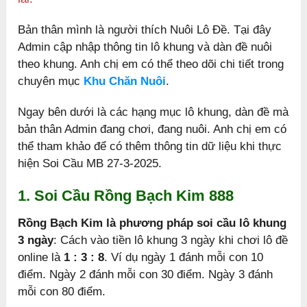
Bản thân mình là người thích Nuôi Lô Đề. Tại đây
Admin cập nhập thông tin lô khung và dàn đề nuôi
theo khung. Anh chị em có thể theo dõi chi tiết trong
chuyên mục
Khu Chăn Nuôi
.
Ngay bên dưới là các hạng mục lô khung, dàn đề mà
bản thân Admin đang chơi, đang nuôi. Anh chị em có
thể tham khảo để có thêm thông tin dữ liệu khi thực
hiện Soi Cầu MB 27-3-2025.
1. Soi Cầu Rồng Bạch Kim 888
Rồng Bạch Kim là phương pháp soi cầu lô khung
3 ngày
: Cách vào tiền lô khung 3 ngày khi chơi lô đề
online là
1 : 3 : 8
. Ví dụ ngày 1 đánh mỗi con 10
điểm. Ngày 2 đánh mỗi con 30 điểm. Ngày 3 đánh
mỗi con 80 điểm.