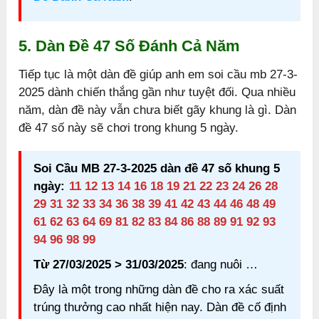
5. Dàn Đề 47 Số Đánh Cả Năm
Tiếp tục là một dàn đề giúp anh em soi cầu mb 27-3-
2025 dành chiến thắng gần như tuyệt đối. Qua nhiều
năm, dàn đề này vẫn chưa biết gãy khung là gì. Dàn
đề 47 số này sẽ chơi trong khung 5 ngày.
Soi Cầu MB 27-3-2025 dàn đề 47 số khung 5
ngày:
11 12 13 14 16 18 19 21 22 23 24 26 28
29 31 32 33 34 36 38 39 41 42 43 44 46 48 49
61 62 63 64 69 81 82 83 84 86 88 89 91 92 93
94 96 98 99
Từ
27/03/2025
> 31/03/2025
: đang nuôi …
Đây là một trong những dàn đề cho ra xác suất
trúng thưởng cao nhất hiện nay. Dàn đề cố định