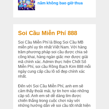
năm không bao giờ thua
Soi Cầu Miễn Phí 888
Soi Cầu Miễn Phí là Blog Soi Cầu MB
miễn phí uy tín nhất Việt Nam. Với hàng
trăm phương pháp soi cầu được chia sẻ
công khai, hàng ngàn giấc mơ được giải
mã chính xác. Admin thực hiện Chốt Số
Miễn Phí, soi cầu Rồng Bạch Kim 888 mỗi
ngày cung cấp cầu lô số đẹp chính xác
nhất.
Đến với Soi Cầu Miễn Phí, anh em sẽ
cảm thấy thoải mái, tự tin hơn vào những
cặp số. Anh em sẽ dễ dàng tìm được
chiến thắng trong cuộc chơi này với
những hướng dẫn về soi cầu tốt nhất hiện