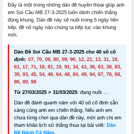
Đây là một trong những dàn đề huyền thoại giúp anh
em Soi Cầu MB 27-3-2025 luôn dành chiến thắng
đúng khung. Dàn đề này sẽ nuôi trong 5 ngày liên
tiếp, đề nổ ngày nào chúng ta tiếp tục vào khung
mới.
Dàn Đề Soi Cầu MB 27-3-2025 cho 40 số cố
định:
07, 70, 08, 80, 09, 90, 12, 21, 13, 31, 16,
61, 17, 71, 18, 81, 19, 91, 34, 43, 36, 63, 38, 83,
39, 93, 45, 54, 46, 64, 48, 84, 49, 94, 67, 76, 68,
86, 89, 98
Từ
27/03/2025
> 31/03/2025
: đang nuôi …
Dàn đề đánh quanh năm với 40 số cố định sẵn
sàng cùng anh em chiến thắng. Nếu anh em
chưa từng chơi qua dàn đề này, mời anh chị em
tham khảo lịch sử thắng thua tại bài viết:
Dàn
Đề Đánh Cả Năm
.