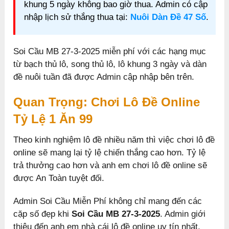
khung 5 ngày không bao giờ thua. Admin có cập
nhập lịch sử thắng thua tại:
Nuôi Dàn Đề 47 Số
.
Soi Cầu MB 27-3-2025 miễn phí với các hạng mục
từ bạch thủ lô, song thủ lô, lô khung 3 ngày và dàn
đề nuôi tuần đã được Admin cập nhập bên trên.
Quan Trọng: Chơi Lô Đề Online
Tỷ Lệ 1 Ăn 99
Theo kinh nghiệm lô đề nhiều năm thì việc chơi lô đề
online sẽ mang lại tỷ lệ chiến thắng cao hơn. Tỷ lệ
trả thưởng cao hơn và anh em chơi lô đề online sẽ
được An Toàn tuyệt đối.
Admin Soi Cầu Miễn Phí không chỉ mang đến các
cặp số đẹp khi
Soi Cầu MB 27-3-2025
. Admin giới
thiệu đến anh em nhà cái lô đề online uy tín nhất,