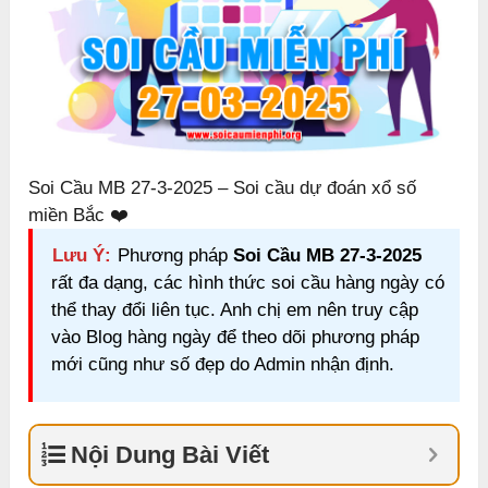
Soi Cầu MB 27-3-2025 – Soi cầu dự đoán xổ số
miền Bắc ❤️
Lưu Ý:
Phương pháp
Soi Cầu MB 27-3-2025
rất đa dạng, các hình thức soi cầu hàng ngày có
thể thay đổi liên tục. Anh chị em nên truy cập
vào Blog hàng ngày để theo dõi phương pháp
mới cũng như số đẹp do Admin nhận định.
Nội Dung Bài Viết