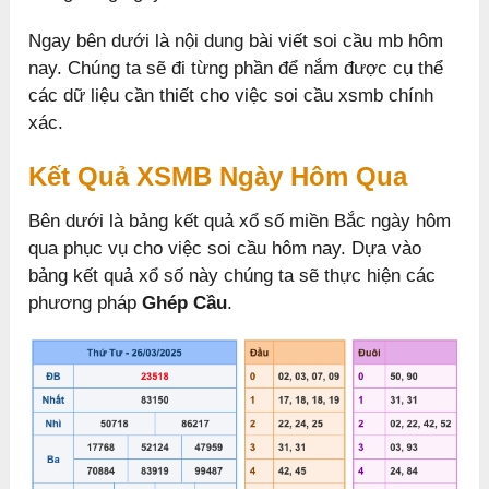
Ngay bên dưới là nội dung bài viết soi cầu mb hôm
nay. Chúng ta sẽ đi từng phần để nắm được cụ thể
các dữ liệu cần thiết cho việc soi cầu xsmb chính
xác.
Kết Quả XSMB Ngày Hôm Qua
Bên dưới là bảng kết quả xổ số miền Bắc ngày hôm
qua phục vụ cho việc soi cầu hôm nay. Dựa vào
bảng kết quả xổ số này chúng ta sẽ thực hiện các
phương pháp
Ghép Cầu
.