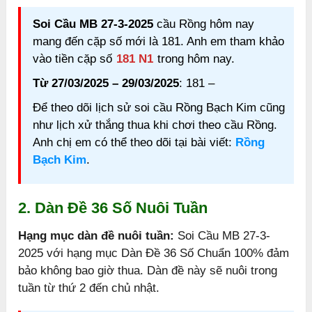
Soi Cầu MB 27-3-2025
cầu Rồng hôm nay
mang đến cặp số mới là 181. Anh em tham khảo
vào tiền cặp số
181 N1
trong hôm nay.
Từ
27
/03/2025
– 29/03/2025
: 181 –
Để theo dõi lịch sử soi cầu Rồng Bạch Kim cũng
như lịch xử thắng thua khi chơi theo cầu Rồng.
Anh chị em có thể theo dõi tại bài viết:
Rồng
Bạch Kim
.
2. Dàn Đề 36 Số Nuôi Tuần
Hạng mục dàn đề nuôi tuần:
Soi Cầu MB 27-3-
2025 với hạng mục Dàn Đề 36 Số Chuẩn 100% đảm
bảo không bao giờ thua. Dàn đề này sẽ nuôi trong
tuần từ thứ 2 đến chủ nhật.