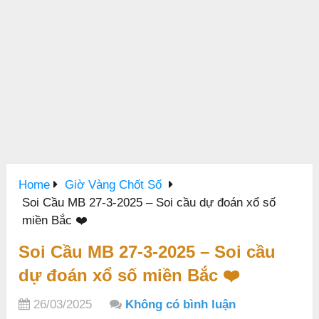
Home
Giờ Vàng Chốt Số
Soi Cầu MB 27-3-2025 – Soi cầu dự đoán xổ số
miền Bắc ❤️
Soi Cầu MB 27-3-2025 – Soi cầu
dự đoán xổ số miền Bắc ❤️
26/03/2025
Không có bình luận