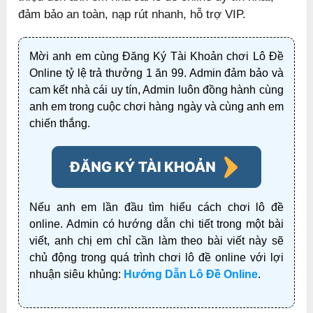
đảm bảo an toàn, nạp rút nhanh, hỗ trợ VIP.
Mời anh em cùng Đăng Ký Tài Khoản chơi Lô Đề
Online tỷ lệ trả thưởng 1 ăn 99. Admin đảm bảo và
cam kết nhà cái uy tín, Admin luôn đồng hành cùng
anh em trong cuộc chơi hàng ngày và cùng anh em
chiến thắng.
Nếu anh em lần đầu tìm hiểu cách chơi lô đề
online. Admin có hướng dẫn chi tiết trong một bài
viết, anh chị em chỉ cần làm theo bài viết này sẽ
chủ động trong quá trình chơi lô đề online với lợi
nhuận siêu khủng:
Hướng Dẫn Lô Đề Online
.