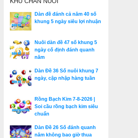
KHU CHĂN NUÔI
Dàn đề đánh cả năm 40 số
khung 5 ngày siêu lợi nhuận
Nuôi dàn đề 47 số khung 5
ngày cố định đánh quanh
năm
Dàn Đề 36 Số nuôi khung 7
ngày, cập nhập hàng tuần
Rồng Bạch Kim 7-8-2026 |
Soi cầu rồng bạch kim siêu
chuẩn
Dàn Đề 26 Số đánh quanh
năm không bao giờ thua