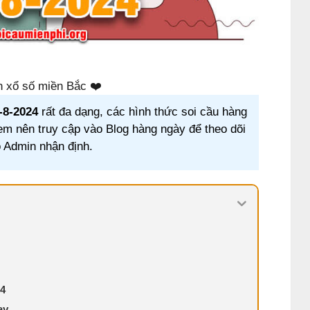
n xổ số miền Bắc ❤️
-8-2024
rất đa dạng, các hình thức soi cầu hàng
ị em nên truy cập vào Blog hàng ngày để theo dõi
 Admin nhận định.
24
ay