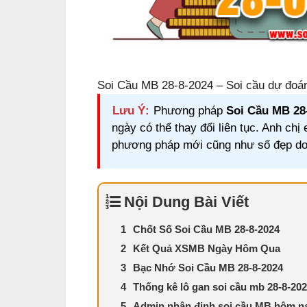
Soi Cầu MB 28-8-2024 – Soi cầu dự đoá
Lưu Ý:
Phương pháp
Soi Cầu MB 28
ngày có thể thay đổi liên tục. Anh ch
phương pháp mới cũng như số đẹp do
Nội Dung Bài Viết
Chốt Số Soi Cầu MB 28-8-2024
Kết Quả XSMB Ngày Hôm Qua
Bạc Nhớ Soi Cầu MB 28-8-2024
Thống kê lô gan soi cầu mb 28-8-20
Admin nhận định soi cầu MB hôm n