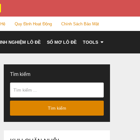
 Hệ
Quy Định Hoạt Động
Chính Sách Bảo Mật
INH NGHIỆM LÔ ĐỀ
SỔ MƠ LÔ ĐỀ
TOOLS
Tìm kiếm
Tìm kiếm