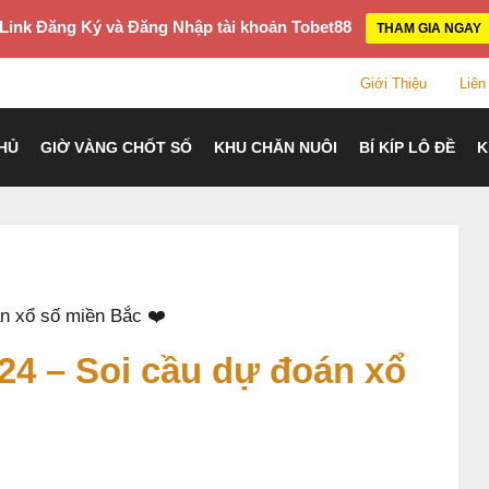
Link Đăng Ký và Đăng Nhập tài khoản Tobet88
THAM GIA NGAY
Giới Thiệu
Liên
HỦ
GIỜ VÀNG CHỐT SỐ
KHU CHĂN NUÔI
BÍ KÍP LÔ ĐỀ
K
n xổ số miền Bắc ❤️
24 – Soi cầu dự đoán xổ