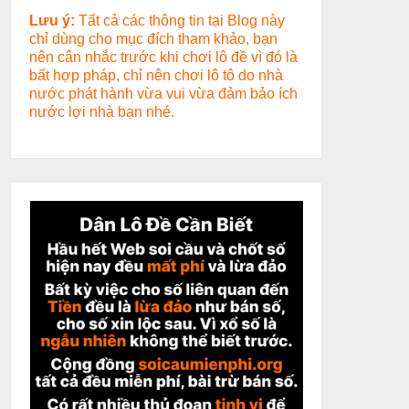
Lưu ý:
Tất cả các thông tin tại Blog này
chỉ dùng cho mục đích tham khảo, bạn
nên cân nhắc trước khi chơi lô đề vì đó là
bất hợp pháp, chỉ nên chơi lô tô do nhà
nước phát hành vừa vui vừa đảm bảo ích
nước lợi nhà bạn nhé.