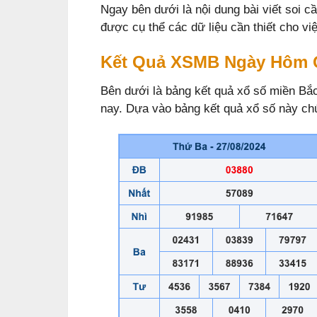
Ngay bên dưới là nội dung bài viết soi 
được cụ thể các dữ liệu cần thiết cho vi
Kết Quả XSMB Ngày Hôm 
Bên dưới là bảng kết quả xổ số miền Bắ
nay. Dựa vào bảng kết quả xổ số này ch