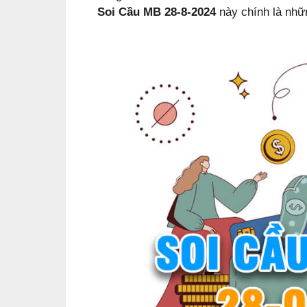
Soi Cầu MB 28-8-2024
này chính là nhữ