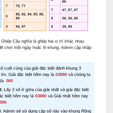
Ghép Cầu nghĩa là ghép hai vị trí khác nhau
để chơi một ngày hoặc lô khung. Admin cập nhập
số cuối cùng của giải đặc biệt đánh khung 3
tín. Giải đặc biệt hôm nay là
03880
và chúng ta
là:
080
t
: Lấy 2 số ở giữa của giải nhất và giải đặc biệt
ặc biệt hôm nay là
03880
và Giải nhất hôm nay
080
80. Admin sẽ sử dụng cặp số này vào khung Rồng