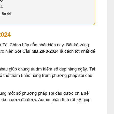
24
1 ăn 99
2024
 Tài Chính hấp dẫn nhất hiện nay. Bất kể vùng
hực hiện
Soi Cầu MB 28-8-2024
là cách tốt nhất để
hau giúp chúng ta tìm kiếm số đẹp hàng ngày. Tại
có thể tham khảo hàng trăm phương pháp soi cầu
ng một số phương pháp soi cầu được chia sẻ
ề bên dưới đã được Admin phân tích rất kỹ giúp