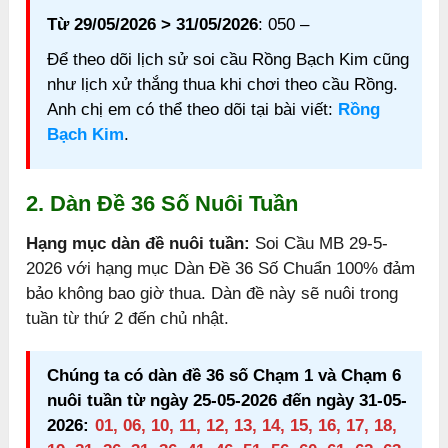
Từ 29/05/2026 > 31/05/2026
: 050 –
Để theo dõi lịch sử soi cầu Rồng Bạch Kim cũng
như lịch xử thắng thua khi chơi theo cầu Rồng.
Anh chị em có thể theo dõi tại bài viết:
Rồng
Bạch Kim
.
2. Dàn Đề 36 Số Nuôi Tuần
Hạng mục dàn đề nuôi tuần:
Soi Cầu MB 29-5-
2026 với hạng mục Dàn Đề 36 Số Chuẩn 100% đảm
bảo không bao giờ thua. Dàn đề này sẽ nuôi trong
tuần từ thứ 2 đến chủ nhật.
Chúng ta có dàn đề 36 số Chạm 1 và Chạm 6
nuôi tuần từ ngày 25-05-2026 đến ngày 31-05-
2026:
01, 06, 10, 11, 12, 13, 14, 15, 16, 17, 18,