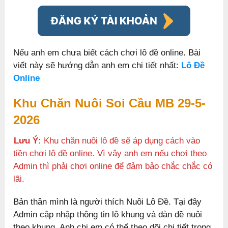
Nếu anh em chưa biết cách chơi lô đề online. Bài
viết này sẽ hướng dẫn anh em chi tiết nhất:
Lô Đề
Online
Khu Chăn Nuôi Soi Cầu MB 29-5-
2026
Lưu Ý:
Khu chăn nuôi lô đề sẽ áp dụng cách vào
tiền chơi lô đề online. Vì vậy anh em nếu chơi theo
Admin thì phải chơi online để đảm bảo chắc chắc có
lãi.
Bản thân mình là người thích Nuôi Lô Đề. Tại đây
Admin cập nhập thông tin lô khung và dàn đề nuôi
theo khung. Anh chị em có thể theo dõi chi tiết trong