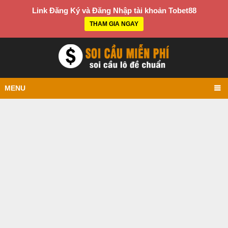
Link Đăng Ký và Đăng Nhập tài khoản Tobet88
THAM GIA NGAY
MENU