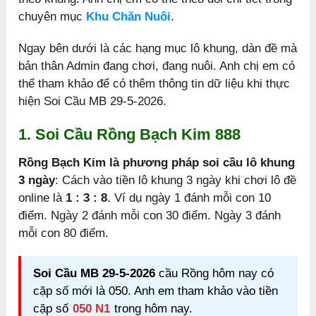
chuyên mục
Khu Chăn Nuôi
.
Ngay bên dưới là các hạng mục lô khung, dàn đề mà
bản thân Admin đang chơi, đang nuôi. Anh chị em có
thể tham khảo để có thêm thông tin dữ liệu khi thực
hiện Soi Cầu MB 29-5-2026.
1. Soi Cầu Rồng Bạch Kim 888
Rồng Bạch Kim là phương pháp soi cầu lô khung
3 ngày
: Cách vào tiền lô khung 3 ngày khi chơi lô đề
online là
1 : 3 : 8
. Ví dụ ngày 1 đánh mỗi con 10
điểm. Ngày 2 đánh mỗi con 30 điểm. Ngày 3 đánh
mỗi con 80 điểm.
Soi Cầu MB 29-5-2026
cầu Rồng hôm nay có
cặp số mới là 050. Anh em tham khảo vào tiền
cặp số
050 N1
trong hôm nay.