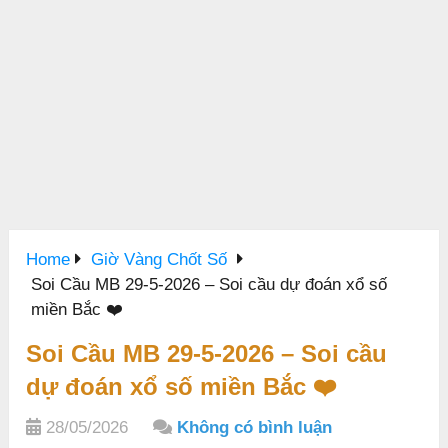
Home
Giờ Vàng Chốt Số
Soi Cầu MB 29-5-2026 – Soi cầu dự đoán xổ số
miền Bắc ❤️
Soi Cầu MB 29-5-2026 – Soi cầu
dự đoán xổ số miền Bắc ❤️
28/05/2026
Không có bình luận