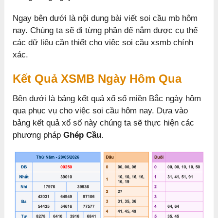
Ngay bên dưới là nội dung bài viết soi cầu mb hôm
nay. Chúng ta sẽ đi từng phần để nắm được cụ thể
các dữ liệu cần thiết cho việc soi cầu xsmb chính
xác.
Kết Quả XSMB Ngày Hôm Qua
Bên dưới là bảng kết quả xổ số miền Bắc ngày hôm
qua phục vụ cho việc soi cầu hôm nay. Dựa vào
bảng kết quả xổ số này chúng ta sẽ thực hiện các
phương pháp
Ghép Cầu
.