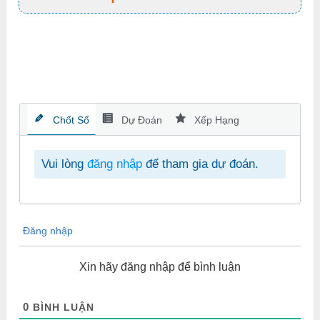
Chốt Số
Dự Đoán
Xếp Hạng
Vui lòng
đăng nhập
để tham gia dự đoán.
Đăng nhập
Xin hãy đăng nhập để bình luận
0
BÌNH LUẬN