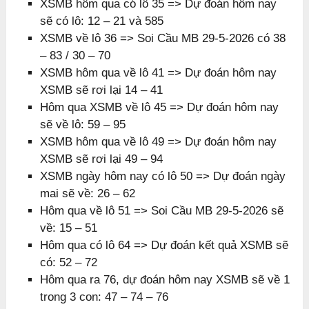
XSMB hôm qua có lô 35 => Dự đoán hôm nay
sẽ có lô: 12 – 21 và 585
XSMB về lô 36 => Soi Cầu MB 29-5-2026 có 38
– 83 / 30 – 70
XSMB hôm qua về lô 41 => Dự đoán hôm nay
XSMB sẽ rơi lại 14 – 41
Hôm qua XSMB về lô 45 => Dự đoán hôm nay
sẽ về lô: 59 – 95
XSMB hôm qua về lô 49 => Dự đoán hôm nay
XSMB sẽ rơi lại 49 – 94
XSMB ngày hôm nay có lô 50 => Dự đoán ngày
mai sẽ về: 26 – 62
Hôm qua về lô 51 => Soi Cầu MB 29-5-2026 sẽ
về: 15 – 51
Hôm qua có lô 64 => Dự đoán kết quả XSMB sẽ
có: 52 – 72
Hôm qua ra 76, dự đoán hôm nay XSMB sẽ về 1
trong 3 con: 47 – 74 – 76