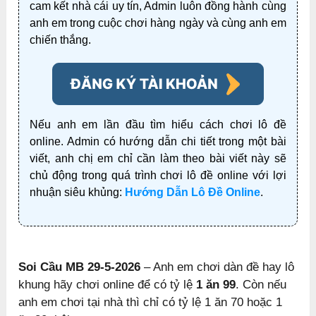
cam kết nhà cái uy tín, Admin luôn đồng hành cùng
anh em trong cuộc chơi hàng ngày và cùng anh em
chiến thắng.
Nếu anh em lần đầu tìm hiểu cách chơi lô đề
online. Admin có hướng dẫn chi tiết trong một bài
viết, anh chị em chỉ cần làm theo bài viết này sẽ
chủ động trong quá trình chơi lô đề online với lợi
nhuận siêu khủng:
Hướng Dẫn Lô Đề Online
.
Soi Cầu MB 29-5-2026
– Anh em chơi dàn đề hay lô
khung hãy chơi online để có tỷ lệ
1 ăn 99
. Còn nếu
anh em chơi tại nhà thì chỉ có tỷ lệ 1 ăn 70 hoặc 1