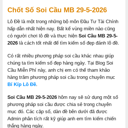
Chốt Số Soi Cầu MB 29-5-2026
Lô Đề là một trong những bộ môn Đầu Tư Tài Chính
hấp dẫn nhất hiện nay. Bất kể vùng miền nào cũng
có người chơi lô đề và thực hiện
Soi Cầu MB 29-5-
2026
là cách tốt nhất để tìm kiếm số đẹp đánh lô đề.
Có rất nhiều phương pháp soi cầu khác nhau giúp
chúng ta tìm kiếm số đẹp hàng ngày. Tại Blog Soi
Cầu Miễn Phí này, anh chị em có thể tham khảo
hàng trăm phương pháp soi cầu trong chuyên mục
Bí Kíp Lô Đề
.
Soi Cầu MB 29-5-2026
hôm nay sẽ sử dụng một số
phương pháp soi cầu được chia sẻ trong chuyên
mục đó. Các cặp số, dàn đề bên dưới đã được
Admin phân tích rất kỹ giúp anh em tìm kiếm chiến
thắng hàng ngày.