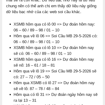
mai sẽ ra con khác. Dữ liệu bạc nhớ này là dữ liệu
chung nên có thể anh chị em thấy dữ liệu này giống
dữ liệu bạc nhớ của các web soi cầu khác.
XSMB hôm qua có lô 00 => Dự đoán hôm nay:
06 – 60 / 89 – 98 / 01 – 10
Hôm qua về lô 06 => Soi Cầu MB 29-5-2026 có:
06 – 60 / 89 – 98 / 01 – 10
XSMB hôm qua có lô 10 => Dự đoán hôm nay
sẽ có: 06 – 60 / 89 – 98 / 01 – 10
XSMB hôm qua có lô 16 => Dự đoán hôm nay
sẽ nổ: 16 – 61 / 18 – 81
Hôm qua về lô 19 => Soi Cầu MB 29-5-2026 sẽ
có: 27 – 72 / 05 – 50
Hôm qua XSMB có lô 27 => Dự đoán hôm nay
sẽ về lô: 87 – 78 / 48 – 84
Hôm qua có lô 31 => Dự đoán ngày hôm nay sẽ
ra lại 13 – 31