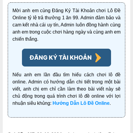
Mời anh em cùng Đăng Ký Tài Khoản chơi Lô Đề
Online tỷ lệ trả thưởng 1 ăn 99. Admin đảm bảo và
cam kết nhà cái uy tín, Admin luôn đồng hành cùng
anh em trong cuộc chơi hàng ngày và cùng anh em
chiến thắng.
Nếu anh em lần đầu tìm hiểu cách chơi lô đề
online. Admin có hướng dẫn chi tiết trong một bài
viết, anh chị em chỉ cần làm theo bài viết này sẽ
chủ động trong quá trình chơi lô đề online với lợi
nhuận siêu khủng:
Hướng Dẫn Lô Đề Online
.