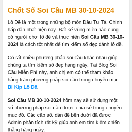
Chốt Số Soi Cầu MB 30-10-2024
Lô Đề là một trong những bộ môn Đầu Tư Tài Chính
hấp dẫn nhất hiện nay. Bất kể vùng miền nào cũng
có người chơi lô đề và thực hiện
Soi Cầu MB 30-10-
2024
là cách tốt nhất để tìm kiếm số đẹp đánh lô đề.
Có rất nhiều phương pháp soi cầu khác nhau giúp
chúng ta tìm kiếm số đẹp hàng ngày. Tại Blog Soi
Cầu Miễn Phí này, anh chị em có thể tham khảo
hàng trăm phương pháp soi cầu trong chuyên mục
Bí Kíp Lô Đề
.
Soi Cầu MB 30-10-2024
hôm nay sẽ sử dụng một
số phương pháp soi cầu được chia sẻ trong chuyên
mục đó. Các cặp số, dàn đề bên dưới đã được
Admin phân tích rất kỹ giúp anh em tìm kiếm chiến
thắng hàng ngày.