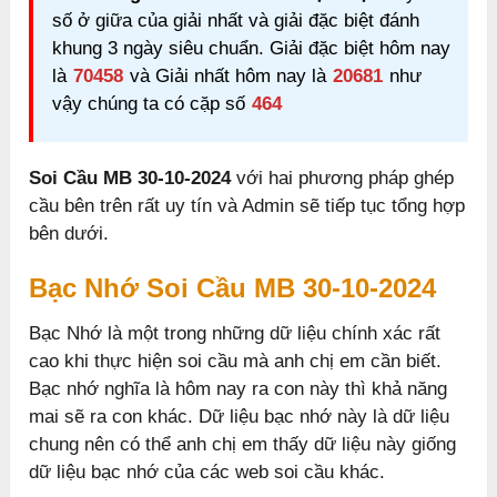
số ở giữa của giải nhất và giải đặc biệt đánh
khung 3 ngày siêu chuẩn. Giải đặc biệt hôm nay
là
70458
và Giải nhất hôm nay là
20681
như
vậy chúng ta có cặp số
464
Soi Cầu MB 30-10-2024
với hai phương pháp ghép
cầu bên trên rất uy tín và Admin sẽ tiếp tục tổng hợp
bên dưới.
Bạc Nhớ Soi Cầu MB 30-10-2024
Bạc Nhớ là một trong những dữ liệu chính xác rất
cao khi thực hiện soi cầu mà anh chị em cần biết.
Bạc nhớ nghĩa là hôm nay ra con này thì khả năng
mai sẽ ra con khác. Dữ liệu bạc nhớ này là dữ liệu
chung nên có thể anh chị em thấy dữ liệu này giống
dữ liệu bạc nhớ của các web soi cầu khác.