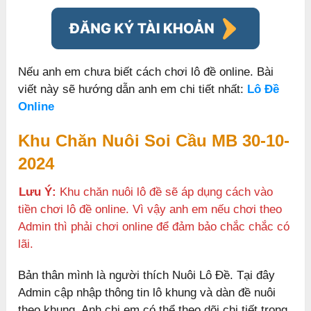
Nếu anh em chưa biết cách chơi lô đề online. Bài
viết này sẽ hướng dẫn anh em chi tiết nhất:
Lô Đề
Online
Khu Chăn Nuôi Soi Cầu MB 30-10-
2024
Lưu Ý:
Khu chăn nuôi lô đề sẽ áp dụng cách vào
tiền chơi lô đề online. Vì vậy anh em nếu chơi theo
Admin thì phải chơi online để đảm bảo chắc chắc có
lãi.
Bản thân mình là người thích Nuôi Lô Đề. Tại đây
Admin cập nhập thông tin lô khung và dàn đề nuôi
theo khung. Anh chị em có thể theo dõi chi tiết trong