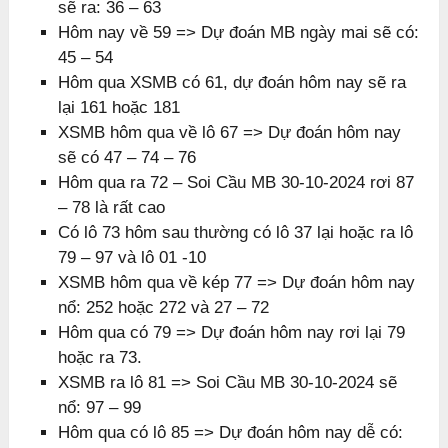
sẽ ra: 36 – 63
Hôm nay về 59 => Dự đoán MB ngày mai sẽ có:
45 – 54
Hôm qua XSMB có 61, dự đoán hôm nay sẽ ra
lại 161 hoặc 181
XSMB hôm qua về lô 67 => Dự đoán hôm nay
sẽ có 47 – 74 – 76
Hôm qua ra 72 – Soi Cầu MB 30-10-2024 rơi 87
– 78 là rất cao
Có lô 73 hôm sau thường có lô 37 lại hoặc ra lô
79 – 97 và lô 01 -10
XSMB hôm qua về kép 77 => Dự đoán hôm nay
nổ: 252 hoặc 272 và 27 – 72
Hôm qua có 79 => Dự đoán hôm nay rơi lại 79
hoặc ra 73.
XSMB ra lô 81 => Soi Cầu MB 30-10-2024 sẽ
nổ: 97 – 99
Hôm qua có lô 85 => Dự đoán hôm nay dễ có: