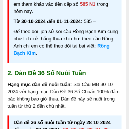
em tham khảo vào tiền cặp số
585 N1
trong
hôm nay.
Từ 30-10-2024 đến 01-11-2024:
585 –
Để theo dõi lịch sử soi cầu Rồng Bạch Kim cũng
như lịch xử thắng thua khi chơi theo cầu Rồng.
Anh chị em có thể theo dõi tại bài viết:
Rồng
Bạch Kim
.
2. Dàn Đề 36 Số Nuôi Tuần
Hạng mục dàn đề nuôi tuần:
Soi Cầu MB 30-10-
2024 với hạng mục Dàn Đề 36 Số Chuẩn 100% đảm
bảo không bao giờ thua. Dàn đề này sẽ nuôi trong
tuần từ thứ 2 đến chủ nhật.
Dàn đề 36 số nuôi tuần từ ngày 28-10-2024