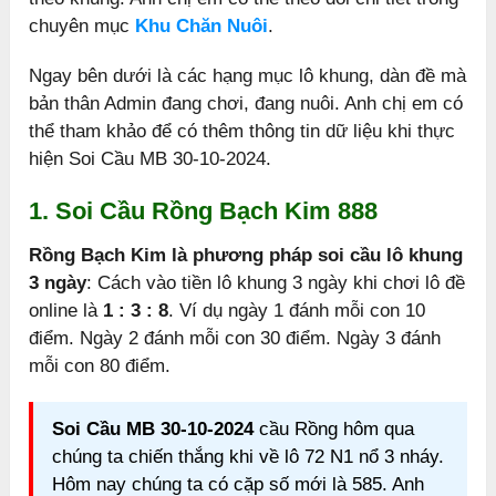
chuyên mục
Khu Chăn Nuôi
.
Ngay bên dưới là các hạng mục lô khung, dàn đề mà
bản thân Admin đang chơi, đang nuôi. Anh chị em có
thể tham khảo để có thêm thông tin dữ liệu khi thực
hiện Soi Cầu MB 30-10-2024.
1. Soi Cầu Rồng Bạch Kim 888
Rồng Bạch Kim là phương pháp soi cầu lô khung
3 ngày
: Cách vào tiền lô khung 3 ngày khi chơi lô đề
online là
1 : 3 : 8
. Ví dụ ngày 1 đánh mỗi con 10
điểm. Ngày 2 đánh mỗi con 30 điểm. Ngày 3 đánh
mỗi con 80 điểm.
Soi Cầu MB 30-10-2024
cầu Rồng hôm qua
chúng ta chiến thắng khi về lô 72 N1 nổ 3 nháy.
Hôm nay chúng ta có cặp số mới là 585. Anh