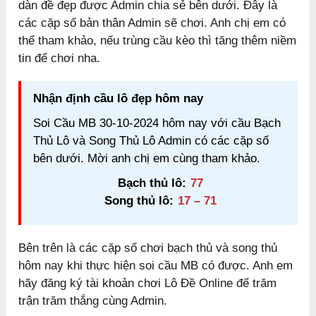
dàn đề đẹp được Admin chia sẻ bên dưới. Đây là
các cặp số bản thân Admin sẽ chơi. Anh chị em có
thể tham khảo, nếu trùng cầu kèo thì tăng thêm niềm
tin để chơi nha.
Nhận định cầu lô đẹp hôm nay
Soi Cầu MB 30-10-2024 hôm nay với cầu Bạch
Thủ Lô và Song Thủ Lô Admin có các cặp số
bên dưới. Mời anh chị em cùng tham khảo.
Bạch thủ lô:
77
Song thủ lô:
17 – 71
Bên trên là các cặp số chơi bạch thủ và song thủ
hôm nay khi thực hiện soi cầu MB có được. Anh em
hãy đăng ký tài khoản chơi Lô Đề Online để trăm
trận trăm thắng cùng Admin.