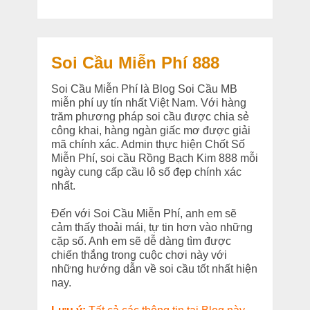
Soi Cầu Miễn Phí 888
Soi Cầu Miễn Phí là Blog Soi Cầu MB
miễn phí uy tín nhất Việt Nam. Với hàng
trăm phương pháp soi cầu được chia sẻ
công khai, hàng ngàn giấc mơ được giải
mã chính xác. Admin thực hiện Chốt Số
Miễn Phí, soi cầu Rồng Bạch Kim 888 mỗi
ngày cung cấp cầu lô số đẹp chính xác
nhất.
Đến với Soi Cầu Miễn Phí, anh em sẽ
cảm thấy thoải mái, tự tin hơn vào những
cặp số. Anh em sẽ dễ dàng tìm được
chiến thắng trong cuộc chơi này với
những hướng dẫn về soi cầu tốt nhất hiện
nay.