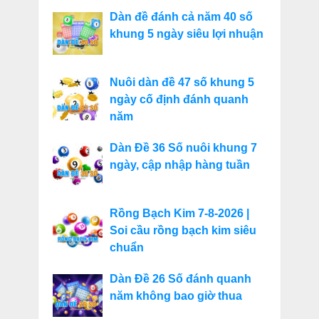
Dàn đề đánh cả năm 40 số
khung 5 ngày siêu lợi nhuận
Nuôi dàn đề 47 số khung 5
ngày cố định đánh quanh
năm
Dàn Đề 36 Số nuôi khung 7
ngày, cập nhập hàng tuần
Rồng Bạch Kim 7-8-2026 |
Soi cầu rồng bạch kim siêu
chuẩn
Dàn Đề 26 Số đánh quanh
năm không bao giờ thua