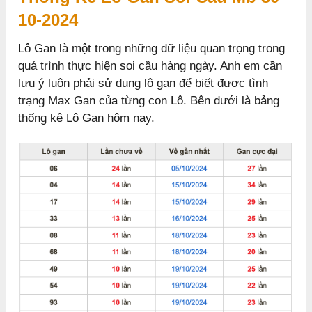
10-2024
Lô Gan là một trong những dữ liệu quan trọng trong
quá trình thực hiện soi cầu hàng ngày. Anh em cần
lưu ý luôn phải sử dụng lô gan để biết được tình
trạng Max Gan của từng con Lô. Bên dưới là bảng
thống kê Lô Gan hôm nay.