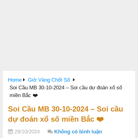
Home
Giờ Vàng Chốt Số
Soi Cầu MB 30-10-2024 – Soi cầu dự đoán xổ số
miền Bắc ❤️
Soi Cầu MB 30-10-2024 – Soi cầu
dự đoán xổ số miền Bắc ❤️
29/10/2024
Không có bình luận