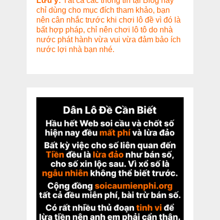
Lưu ý:
Tất cả các thông tin tại Blog này
chỉ dùng cho mục đích tham khảo, bạn
nên cân nhắc trước khi chơi lô đề vì đó là
bất hợp pháp, chỉ nên chơi lô tô do nhà
nước phát hành vừa vui vừa đảm bảo ích
nước lợi nhà bạn nhé.