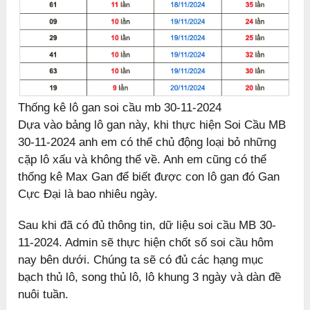
Thống kê lô gan soi cầu mb 30-11-2024
Dựa vào bảng lô gan này, khi thực hiện Soi Cầu MB
30-11-2024 anh em có thể chủ động loại bỏ những
cặp lô xấu và không thể về. Anh em cũng có thể
thống kê Max Gan để biết được con lô gan đó Gan
Cực Đại là bao nhiêu ngày.
Sau khi đã có đủ thông tin, dữ liệu soi cầu MB 30-
11-2024. Admin sẽ thực hiện chốt số soi cầu hôm
nay bên dưới. Chúng ta sẽ có đủ các hạng mục
bạch thủ lô, song thủ lô, lô khung 3 ngày và dàn đề
nuôi tuần.