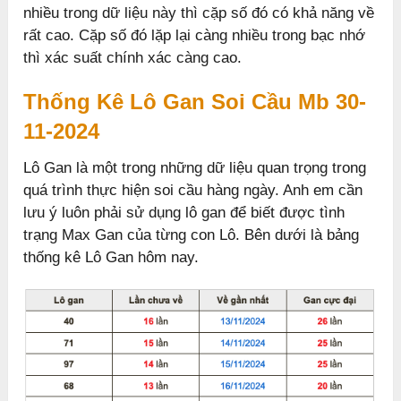
nhiều trong dữ liệu này thì cặp số đó có khả năng về
rất cao. Cặp số đó lặp lại càng nhiều trong bạc nhớ
thì xác suất chính xác càng cao.
Thống Kê Lô Gan Soi Cầu Mb 30-
11-2024
Lô Gan là một trong những dữ liệu quan trọng trong
quá trình thực hiện soi cầu hàng ngày. Anh em cần
lưu ý luôn phải sử dụng lô gan để biết được tình
trạng Max Gan của từng con Lô. Bên dưới là bảng
thống kê Lô Gan hôm nay.