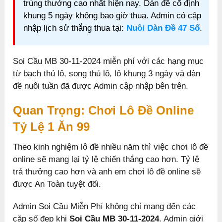
trúng thưởng cao nhất hiện nay. Dàn đề cố định
khung 5 ngày không bao giờ thua. Admin có cập
nhập lịch sử thắng thua tại:
Nuôi Dàn Đề 47 Số
.
Soi Cầu MB 30-11-2024 miễn phí với các hạng mục
từ bạch thủ lô, song thủ lô, lô khung 3 ngày và dàn
đề nuôi tuần đã được Admin cập nhập bên trên.
Quan Trọng: Chơi Lô Đề Online
Tỷ Lệ 1 Ăn 99
Theo kinh nghiệm lô đề nhiều năm thì việc chơi lô đề
online sẽ mang lại tỷ lệ chiến thắng cao hơn. Tỷ lệ
trả thưởng cao hơn và anh em chơi lô đề online sẽ
được An Toàn tuyệt đối.
Admin Soi Cầu Miễn Phí không chỉ mang đến các
cặp số đẹp khi
Soi Cầu MB 30-11-2024
. Admin giới