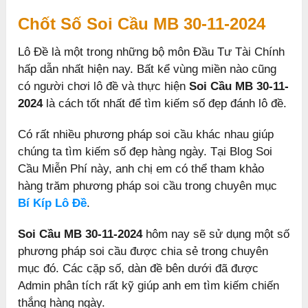
Chốt Số Soi Cầu MB 30-11-2024
Lô Đề là một trong những bộ môn Đầu Tư Tài Chính
hấp dẫn nhất hiện nay. Bất kể vùng miền nào cũng
có người chơi lô đề và thực hiện
Soi Cầu MB 30-11-
2024
là cách tốt nhất để tìm kiếm số đẹp đánh lô đề.
Có rất nhiều phương pháp soi cầu khác nhau giúp
chúng ta tìm kiếm số đẹp hàng ngày. Tại Blog Soi
Cầu Miễn Phí này, anh chị em có thể tham khảo
hàng trăm phương pháp soi cầu trong chuyên mục
Bí Kíp Lô Đề
.
Soi Cầu MB 30-11-2024
hôm nay sẽ sử dụng một số
phương pháp soi cầu được chia sẻ trong chuyên
mục đó. Các cặp số, dàn đề bên dưới đã được
Admin phân tích rất kỹ giúp anh em tìm kiếm chiến
thắng hàng ngày.