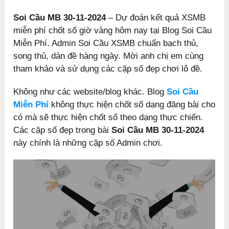
Soi Cầu MB 30-11-2024
– Dự đoán kết quả XSMB
miễn phí chốt số giờ vàng hôm nay tại Blog Soi Cầu
Miễn Phí. Admin Soi Cầu XSMB chuẩn bạch thủ,
song thủ, dàn đề hàng ngày. Mời anh chị em cùng
tham khảo và sử dụng các cặp số đẹp chơi lô đề.
Không như các website/blog khác. Blog
Soi Cầu
Miễn Phí
không thực hiện chốt số dạng đăng bài cho
có mà sẽ thực hiện chốt số theo dạng thực chiến.
Các cặp số đẹp trong bài
Soi Cầu MB 30-11-2024
này chính là những cặp số Admin chơi.