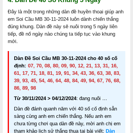
Đây là một trong những dàn đề huyền thoại giúp anh
em Soi Cầu MB 30-11-2024 luôn dành chiến thắng
đúng khung. Dàn đề này sẽ nuôi trong 5 ngày liên
tiếp, đề nổ ngày nào chúng ta tiếp tục vào khung
mới.
Dàn Đề Soi Cầu MB 30-11-2024 cho 40 số cố
định:
07, 70, 08, 80, 09, 90, 12, 21, 13, 31, 16,
61, 17, 71, 18, 81, 19, 91, 34, 43, 36, 63, 38, 83,
39, 93, 45, 54, 46, 64, 48, 84, 49, 94, 67, 76, 68,
86, 89, 98
Từ 30/11/2024 > 04/12/2024
: đang nuôi …
Dàn đề đánh quanh năm với 40 số cố định sẵn
sàng cùng anh em chiến thắng. Nếu anh em
chưa từng chơi qua dàn đề này, mời anh chị em
tham khảo lịch sử thắng thua tại bài viết:
Dàn