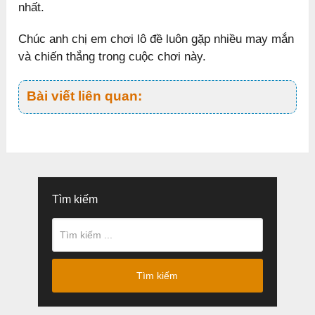
nhất.
Chúc anh chị em chơi lô đề luôn gặp nhiều may mắn
và chiến thắng trong cuộc chơi này.
Bài viết liên quan:
Tìm kiếm
Tìm kiếm