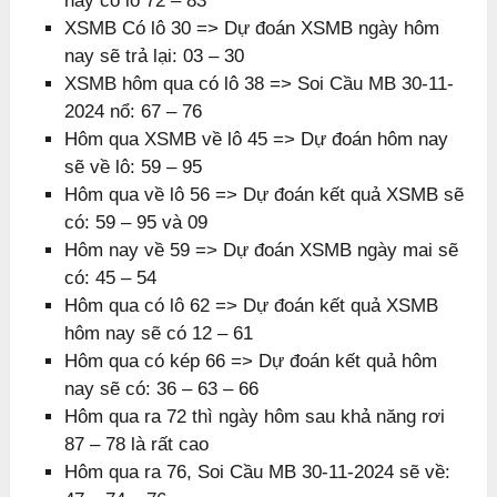
nay có lô 72 – 83
XSMB Có lô 30 => Dự đoán XSMB ngày hôm
nay sẽ trả lại: 03 – 30
XSMB hôm qua có lô 38 => Soi Cầu MB 30-11-
2024 nổ: 67 – 76
Hôm qua XSMB về lô 45 => Dự đoán hôm nay
sẽ về lô: 59 – 95
Hôm qua về lô 56 => Dự đoán kết quả XSMB sẽ
có: 59 – 95 và 09
Hôm nay về 59 => Dự đoán XSMB ngày mai sẽ
có: 45 – 54
Hôm qua có lô 62 => Dự đoán kết quả XSMB
hôm nay sẽ có 12 – 61
Hôm qua có kép 66 => Dự đoán kết quả hôm
nay sẽ có: 36 – 63 – 66
Hôm qua ra 72 thì ngày hôm sau khả năng rơi
87 – 78 là rất cao
Hôm qua ra 76, Soi Cầu MB 30-11-2024 sẽ về: