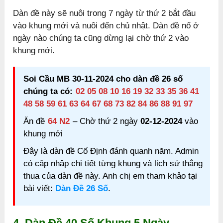
Dàn đề này sẽ nuôi trong 7 ngày từ thứ 2 bắt đầu
vào khung mới và nuôi đến chủ nhật. Dàn đề nổ ở
ngày nào chúng ta cũng dừng lại chờ thứ 2 vào
khung mới.
Soi Cầu MB 30-11-2024 cho dàn đề 26 số
chúng ta có:
02 05 08 10 16 19 32 33 35 36 41
48 58 59 61 63 64 67 68 73 82 84 86 88 91 97
Ăn đề
64 N2
– Chờ thứ 2 ngày
02-12-2024
vào
khung mới
Đây là dàn đề Cố Định đánh quanh năm. Admin
có cập nhập chi tiết từng khung và lịch sử thắng
thua của dàn đề này. Anh chị em tham khảo tại
bài viết:
Dàn Đề 26 Số
.
4. Dàn Đề 40 Số Khung 5 Ngày