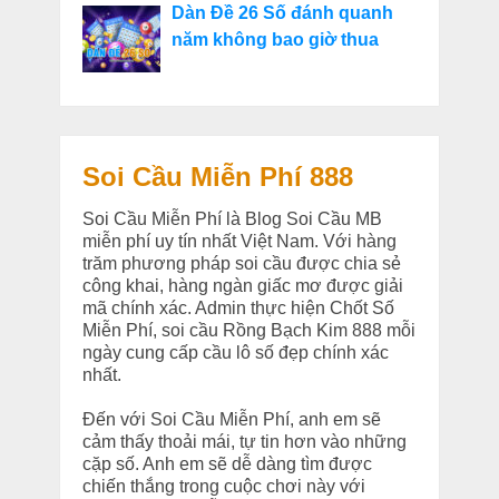
Dàn Đề 26 Số đánh quanh
năm không bao giờ thua
Soi Cầu Miễn Phí 888
Soi Cầu Miễn Phí là Blog Soi Cầu MB
miễn phí uy tín nhất Việt Nam. Với hàng
trăm phương pháp soi cầu được chia sẻ
công khai, hàng ngàn giấc mơ được giải
mã chính xác. Admin thực hiện Chốt Số
Miễn Phí, soi cầu Rồng Bạch Kim 888 mỗi
ngày cung cấp cầu lô số đẹp chính xác
nhất.
Đến với Soi Cầu Miễn Phí, anh em sẽ
cảm thấy thoải mái, tự tin hơn vào những
cặp số. Anh em sẽ dễ dàng tìm được
chiến thắng trong cuộc chơi này với