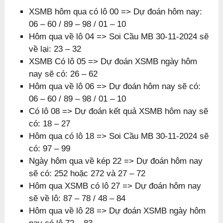
XSMB hôm qua có lô 00 => Dự đoán hôm nay:
06 – 60 / 89 – 98 / 01 – 10
Hôm qua về lô 04 => Soi Cầu MB 30-11-2024 sẽ
về lại: 23 – 32
XSMB Có lô 05 => Dự đoán XSMB ngày hôm
nay sẽ có: 26 – 62
Hôm qua về lô 06 => Dự đoán hôm nay sẽ có:
06 – 60 / 89 – 98 / 01 – 10
Có lô 08 => Dự đoán kết quả XSMB hôm nay sẽ
có: 18 – 27
Hôm qua có lô 18 => Soi Cầu MB 30-11-2024 sẽ
có: 97 – 99
Ngày hôm qua về kép 22 => Dự đoán hôm nay
sẽ có: 252 hoặc 272 và 27 – 72
Hôm qua XSMB có lô 27 => Dự đoán hôm nay
sẽ về lô: 87 – 78 / 48 – 84
Hôm qua về lô 28 => Dự đoán XSMB ngày hôm