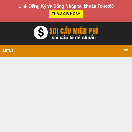
Link Đăng Ký và Đăng Nhập tài khoản Tobet88
THAM GIA NGAY
MENU