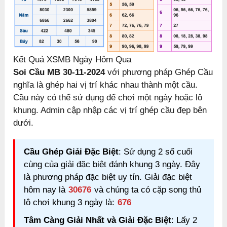
Kết Quả XSMB Ngày Hôm Qua
Soi Cầu MB 30-11-2024
với phương pháp Ghép Cầu
nghĩa là ghép hai vị trí khác nhau thành một cầu.
Cầu này có thể sử dụng để chơi một ngày hoặc lô
khung. Admin cập nhập các vị trí ghép cầu đẹp bên
dưới.
Cầu Ghép Giải Đặc Biệt
: Sử dụng 2 số cuối
cùng của giải đặc biệt đánh khung 3 ngày. Đây
là phương pháp đặc biệt uy tín. Giải đặc biệt
hôm nay là
30676
và chúng ta có cặp song thủ
lô chơi khung 3 ngày là:
676
Tâm Càng Giải Nhất và Giải Đặc Biệt
: Lấy 2