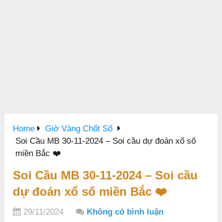
Home
Giờ Vàng Chốt Số
Soi Cầu MB 30-11-2024 – Soi cầu dự đoán xổ số
miền Bắc ❤️
Soi Cầu MB 30-11-2024 – Soi cầu
dự đoán xổ số miền Bắc ❤️
29/11/2024
Không có bình luận