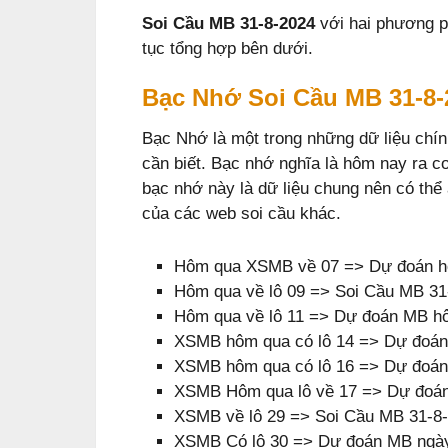
Soi Cầu MB 31-8-2024
với hai phương p
tục tổng hợp bên dưới.
Bạc Nhớ Soi Cầu MB 31-8-
Bạc Nhớ là một trong những dữ liệu chín
cần biết. Bạc nhớ nghĩa là hôm nay ra c
bạc nhớ này là dữ liệu chung nên có thể 
của các web soi cầu khác.
Hôm qua XSMB về 07 => Dự đoán hôm
Hôm qua về lô 09 => Soi Cầu MB 31-
Hôm qua về lô 11 => Dự đoán MB hôm
XSMB hôm qua có lô 14 => Dự đoán h
XSMB hôm qua có lô 16 => Dự đoán 
XSMB Hôm qua lô về 17 => Dự đoán 
XSMB về lô 29 => Soi Cầu MB 31-8-2
XSMB Có lô 30 => Dự đoán MB ngày h