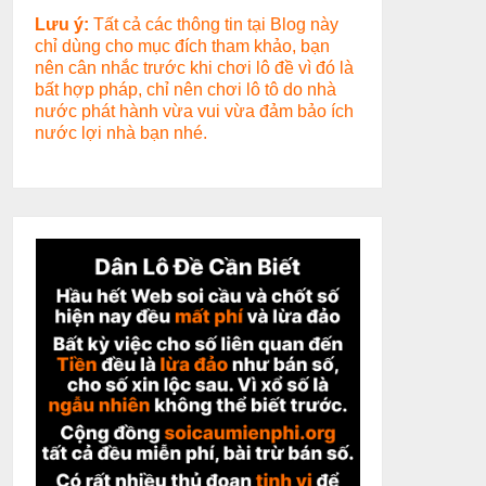
Lưu ý:
Tất cả các thông tin tại Blog này
chỉ dùng cho mục đích tham khảo, bạn
nên cân nhắc trước khi chơi lô đề vì đó là
bất hợp pháp, chỉ nên chơi lô tô do nhà
nước phát hành vừa vui vừa đảm bảo ích
nước lợi nhà bạn nhé.