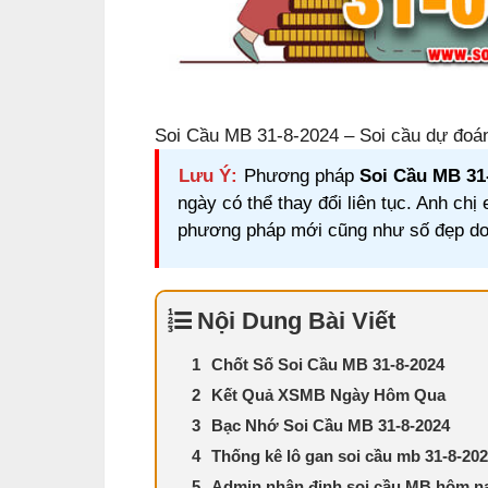
Soi Cầu MB 31-8-2024 – Soi cầu dự đoá
Lưu Ý:
Phương pháp
Soi Cầu MB 31
ngày có thể thay đổi liên tục. Anh ch
phương pháp mới cũng như số đẹp do
Nội Dung Bài Viết
Chốt Số Soi Cầu MB 31-8-2024
Kết Quả XSMB Ngày Hôm Qua
Bạc Nhớ Soi Cầu MB 31-8-2024
Thống kê lô gan soi cầu mb 31-8-20
Admin nhận định soi cầu MB hôm n