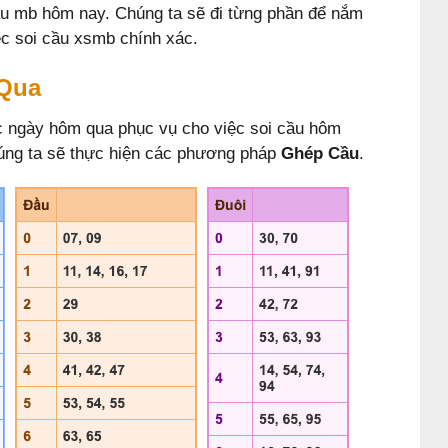
cầu mb hôm nay. Chúng ta sẽ đi từng phần để nắm
ệc soi cầu xsmb chính xác.
Qua
c ngày hôm qua phục vụ cho việc soi cầu hôm
úng ta sẽ thực hiện các phương pháp
Ghép Cầu
.