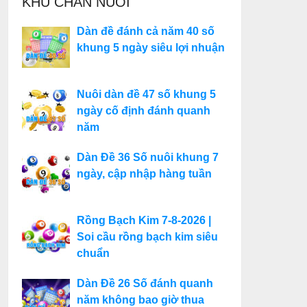
KHU CHĂN NUÔI
Dàn đề đánh cả năm 40 số
khung 5 ngày siêu lợi nhuận
Nuôi dàn đề 47 số khung 5
ngày cố định đánh quanh
năm
Dàn Đề 36 Số nuôi khung 7
ngày, cập nhập hàng tuần
Rồng Bạch Kim 7-8-2026 |
Soi cầu rồng bạch kim siêu
chuẩn
Dàn Đề 26 Số đánh quanh
năm không bao giờ thua