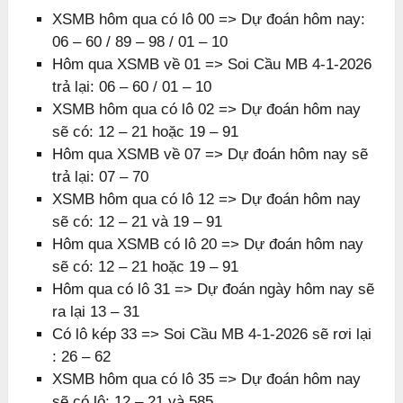
XSMB hôm qua có lô 00 => Dự đoán hôm nay:
06 – 60 / 89 – 98 / 01 – 10
Hôm qua XSMB về 01 => Soi Cầu MB 4-1-2026
trả lại: 06 – 60 / 01 – 10
XSMB hôm qua có lô 02 => Dự đoán hôm nay
sẽ có: 12 – 21 hoặc 19 – 91
Hôm qua XSMB về 07 => Dự đoán hôm nay sẽ
trả lại: 07 – 70
XSMB hôm qua có lô 12 => Dự đoán hôm nay
sẽ có: 12 – 21 và 19 – 91
Hôm qua XSMB có lô 20 => Dự đoán hôm nay
sẽ có: 12 – 21 hoặc 19 – 91
Hôm qua có lô 31 => Dự đoán ngày hôm nay sẽ
ra lại 13 – 31
Có lô kép 33 => Soi Cầu MB 4-1-2026 sẽ rơi lại
: 26 – 62
XSMB hôm qua có lô 35 => Dự đoán hôm nay
sẽ có lô: 12 – 21 và 585