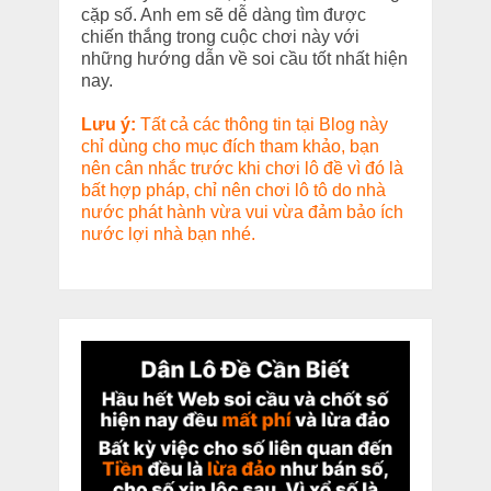
cặp số. Anh em sẽ dễ dàng tìm được
chiến thắng trong cuộc chơi này với
những hướng dẫn về soi cầu tốt nhất hiện
nay.
Lưu ý:
Tất cả các thông tin tại Blog này
chỉ dùng cho mục đích tham khảo, bạn
nên cân nhắc trước khi chơi lô đề vì đó là
bất hợp pháp, chỉ nên chơi lô tô do nhà
nước phát hành vừa vui vừa đảm bảo ích
nước lợi nhà bạn nhé.