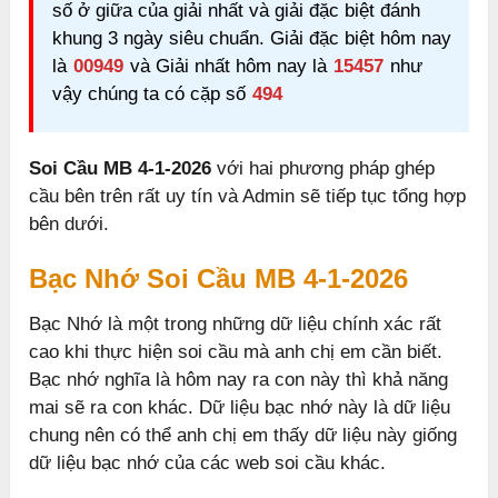
số ở giữa của giải nhất và giải đặc biệt đánh
khung 3 ngày siêu chuẩn. Giải đặc biệt hôm nay
là
00949
và Giải nhất hôm nay là
15457
như
vậy chúng ta có cặp số
494
Soi Cầu MB 4-1-2026
với hai phương pháp ghép
cầu bên trên rất uy tín và Admin sẽ tiếp tục tổng hợp
bên dưới.
Bạc Nhớ Soi Cầu MB 4-1-2026
Bạc Nhớ là một trong những dữ liệu chính xác rất
cao khi thực hiện soi cầu mà anh chị em cần biết.
Bạc nhớ nghĩa là hôm nay ra con này thì khả năng
mai sẽ ra con khác. Dữ liệu bạc nhớ này là dữ liệu
chung nên có thể anh chị em thấy dữ liệu này giống
dữ liệu bạc nhớ của các web soi cầu khác.