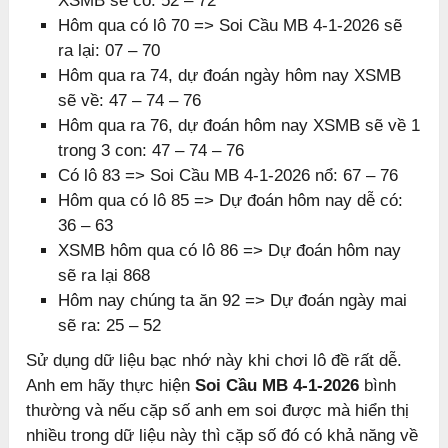
XSMB sẽ có: 52 – 72
Hôm qua có lô 70 => Soi Cầu MB 4-1-2026 sẽ
ra lại: 07 – 70
Hôm qua ra 74, dự đoán ngày hôm nay XSMB
sẽ về: 47 – 74 – 76
Hôm qua ra 76, dự đoán hôm nay XSMB sẽ về 1
trong 3 con: 47 – 74 – 76
Có lô 83 => Soi Cầu MB 4-1-2026 nổ: 67 – 76
Hôm qua có lô 85 => Dự đoán hôm nay dễ có:
36 – 63
XSMB hôm qua có lô 86 => Dự đoán hôm nay
sẽ ra lại 868
Hôm nay chúng ta ăn 92 => Dự đoán ngày mai
sẽ ra: 25 – 52
Sử dụng dữ liệu bạc nhớ này khi chơi lô đề rất dễ.
Anh em hãy thực hiện
Soi Cầu MB 4-1-2026
bình
thường và nếu cặp số anh em soi được mà hiển thị
nhiều trong dữ liệu này thì cặp số đó có khả năng về