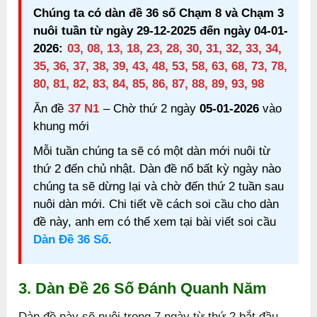
Chúng ta có dàn đề 36 số Chạm 8 và Chạm 3
nuôi tuần từ ngày 29-12-2025 đến ngày 04-01-
2026:
03, 08, 13, 18, 23, 28, 30, 31, 32, 33, 34,
35, 36, 37, 38, 39, 43, 48, 53, 58, 63, 68, 73, 78,
80, 81, 82, 83, 84, 85, 86, 87, 88, 89, 93, 98
Ăn đề
37 N1
– Chờ thứ 2 ngày
05-01-2026
vào
khung mới
Mỗi tuần chúng ta sẽ có một dàn mới nuôi từ
thứ 2 đến chủ nhật. Dàn đề nổ bất kỳ ngày nào
chúng ta sẽ dừng lại và chờ đến thứ 2 tuần sau
nuôi dàn mới. Chi tiết về cách soi cầu cho dàn
đề này, anh em có thể xem tại bài viết soi cầu
Dàn Đề 36 Số
.
3. Dàn Đề 26 Số Đánh Quanh Năm
Dàn đề này sẽ nuôi trong 7 ngày từ thứ 2 bắt đầu