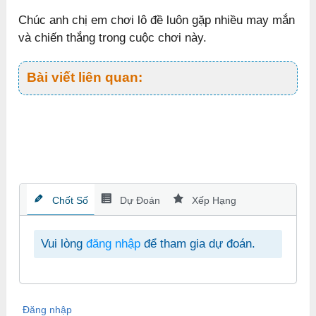
Chúc anh chị em chơi lô đề luôn gặp nhiều may mắn
và chiến thắng trong cuộc chơi này.
Bài viết liên quan:
Chốt Số
Dự Đoán
Xếp Hạng
Vui lòng
đăng nhập
để tham gia dự đoán.
Đăng nhập