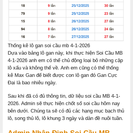
Thống kê lô gan soi cầu mb 4-1-2026
Dựa vào bảng lô gan này, khi thực hiện Soi Cầu MB
4-1-2026 anh em có thể chủ động loại bỏ những cặp
lô xấu và không thể về. Anh em cũng có thể thống
kê Max Gan để biết được con lô gan đó Gan Cực
Đại là bao nhiêu ngày.
Sau khi đã có đủ thông tin, dữ liệu soi cầu MB 4-1-
2026. Admin sẽ thực hiện chốt số soi cầu hôm nay
bên dưới. Chúng ta sẽ có đủ các hạng mục bạch thủ
lô, song thủ lô, lô khung 3 ngày và dàn đề nuôi tuần.
Admin Nhận Định Soi Cầu MB