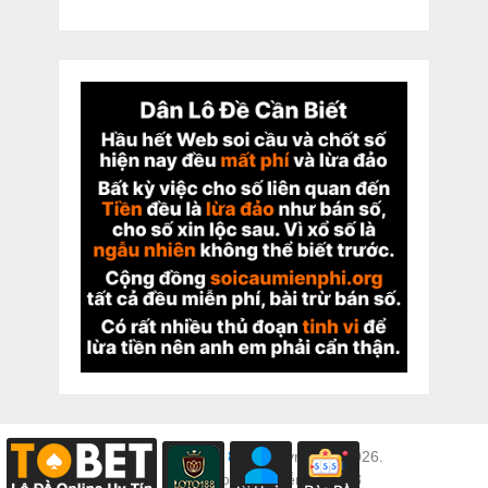
Soi Cầu Miễn Phí 888
Copyright © 2026.
Thiết Kế Bởi Soi Cầu Miễn Phí 888