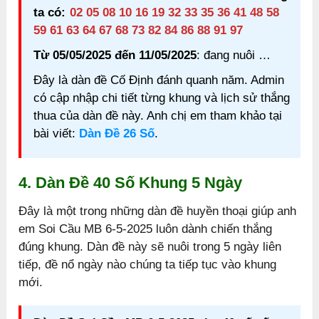
ta có:
02 05 08 10 16 19 32 33 35 36 41 48 58
59 61 63 64 67 68 73 82 84 86 88 91 97
Từ
05/05
/2025 đến 11/05/2025
: đang nuôi …
Đây là dàn đề Cố Định đánh quanh năm. Admin
có cập nhập chi tiết từng khung và lịch sử thắng
thua của dàn đề này. Anh chị em tham khảo tại
bài viết:
Dàn Đề 26 Số
.
4. Dàn Đề 40 Số Khung 5 Ngày
Đây là một trong những dàn đề huyền thoại giúp anh
em Soi Cầu MB 6-5-2025 luôn dành chiến thắng
đúng khung. Dàn đề này sẽ nuôi trong 5 ngày liên
tiếp, đề nổ ngày nào chúng ta tiếp tục vào khung
mới.