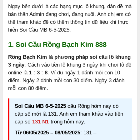
Ngay bên dưới là các hạng mục lô khung, dàn đề mà
bản thân Admin đang chơi, đang nuôi. Anh chị em có
thể tham khảo để có thêm thông tin dữ liệu khi thực
hiện Soi Cầu MB 6-5-2025.
1. Soi Cầu Rồng Bạch Kim 888
Rồng Bạch Kim là phương pháp soi cầu lô khung
3 ngày
: Cách vào tiền lô khung 3 ngày khi chơi lô đề
online là
1 : 3 : 8
. Ví dụ ngày 1 đánh mỗi con 10
điểm. Ngày 2 đánh mỗi con 30 điểm. Ngày 3 đánh
mỗi con 80 điểm.
Soi Cầu MB 6-5-2025
cầu Rồng hôm nay có
cặp số mới là 131. Anh em tham khảo vào tiền
cặp số
131 N1
trong hôm nay.
Từ
06
/05/2025
– 08/05/2025
: 131 –