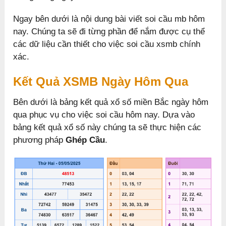
Ngay bên dưới là nội dung bài viết soi cầu mb hôm
nay. Chúng ta sẽ đi từng phần để nắm được cụ thể
các dữ liệu cần thiết cho việc soi cầu xsmb chính
xác.
Kết Quả XSMB Ngày Hôm Qua
Bên dưới là bảng kết quả xổ số miền Bắc ngày hôm
qua phục vụ cho việc soi cầu hôm nay. Dựa vào
bảng kết quả xổ số này chúng ta sẽ thực hiện các
phương pháp
Ghép Cầu
.