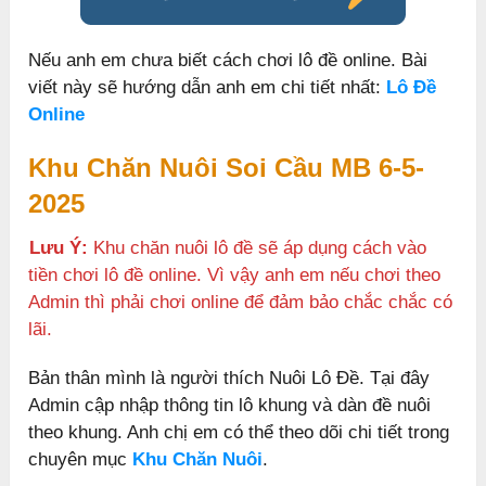
Nếu anh em chưa biết cách chơi lô đề online. Bài
viết này sẽ hướng dẫn anh em chi tiết nhất:
Lô Đề
Online
Khu Chăn Nuôi Soi Cầu MB 6-5-
2025
Lưu Ý:
Khu chăn nuôi lô đề sẽ áp dụng cách vào
tiền chơi lô đề online. Vì vậy anh em nếu chơi theo
Admin thì phải chơi online để đảm bảo chắc chắc có
lãi.
Bản thân mình là người thích Nuôi Lô Đề. Tại đây
Admin cập nhập thông tin lô khung và dàn đề nuôi
theo khung. Anh chị em có thể theo dõi chi tiết trong
chuyên mục
Khu Chăn Nuôi
.