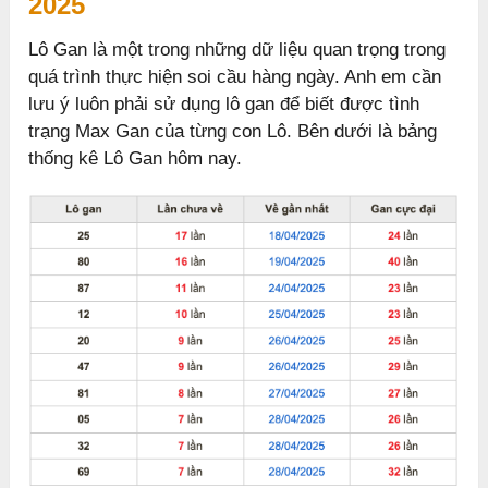
2025
Lô Gan là một trong những dữ liệu quan trọng trong
quá trình thực hiện soi cầu hàng ngày. Anh em cần
lưu ý luôn phải sử dụng lô gan để biết được tình
trạng Max Gan của từng con Lô. Bên dưới là bảng
thống kê Lô Gan hôm nay.