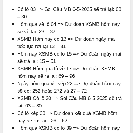
Có lô 03 => Soi Cầu MB 6-5-2025 sẽ trả lại: 03
– 30
Hôm qua về lô 04 => Dự đoán XSMB hôm nay
sẽ về lại: 23 – 32
XSMB Hôm nay có 13 => Dự đoán ngày mai
tiếp tục rơi lại 13 – 31
Hôm nay XSMB có lô 15 => Dự đoán ngày mai
sẽ trả lại: 15 – 51
XSMB Hôm qua lô về 17 => Dự đoán XSMB
hôm nay sẽ ra lại: 69 – 96
Ngày hôm qua về kép 22 => Dự đoán hôm nay
sẽ có: 252 hoặc 272 và 27 – 72
XSMB Có lô 30 => Soi Cầu MB 6-5-2025 sẽ trả
lại: 03 – 30
Có lô kép 33 => Dự đoán kết quả XSMB hôm
nay sẽ rơi lại : 26 – 62
Hôm qua XSMB có lô 39 => Dự đoán hôm nay