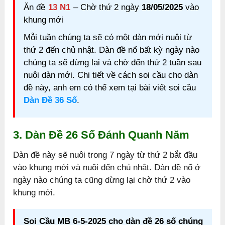
Ăn đề
13 N1
– Chờ thứ 2 ngày
18/05/2025
vào
khung mới
Mỗi tuần chúng ta sẽ có một dàn mới nuôi từ
thứ 2 đến chủ nhật. Dàn đề nổ bất kỳ ngày nào
chúng ta sẽ dừng lại và chờ đến thứ 2 tuần sau
nuôi dàn mới. Chi tiết về cách soi cầu cho dàn
đề này, anh em có thể xem tại bài viết soi cầu
Dàn Đề 36 Số
.
3. Dàn Đề 26 Số Đánh Quanh Năm
Dàn đề này sẽ nuôi trong 7 ngày từ thứ 2 bắt đầu
vào khung mới và nuôi đến chủ nhật. Dàn đề nổ ở
ngày nào chúng ta cũng dừng lại chờ thứ 2 vào
khung mới.
Soi Cầu MB 6-5-2025 cho dàn đề 26 số chúng