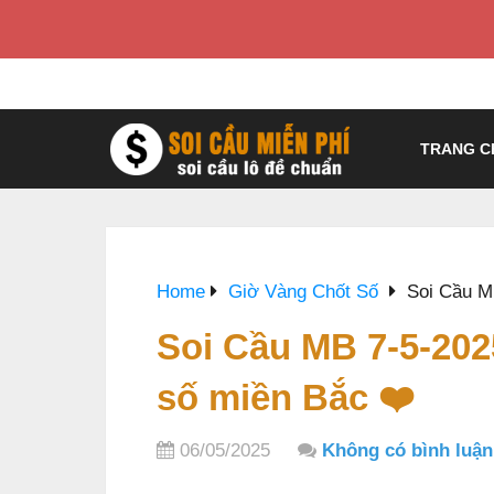
TRANG C
Home
Giờ Vàng Chốt Số
Soi Cầu M
Soi Cầu MB 7-5-202
số miền Bắc ❤️
06/05/2025
Không có bình luận