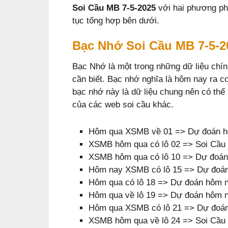
Soi Cầu MB 7-5-2025
với hai phương ph
tục tổng hợp bên dưới.
Bạc Nhớ Soi Cầu MB 7-5-2
Bạc Nhớ là một trong những dữ liệu chín
cần biết. Bạc nhớ nghĩa là hôm nay ra c
bạc nhớ này là dữ liệu chung nên có thể 
của các web soi cầu khác.
Hôm qua XSMB về 01 => Dự đoán hôm 
XSMB hôm qua có lô 02 => Soi Cầu 
XSMB hôm qua có lô 10 => Dự đoán h
Hôm nay XSMB có lô 15 => Dự đoán n
Hôm qua có lô 18 => Dự đoán hôm n
Hôm qua về lô 19 => Dự đoán hôm na
Hôm qua XSMB có lô 21 => Dự đoán 
XSMB hôm qua về lô 24 => Soi Cầu M