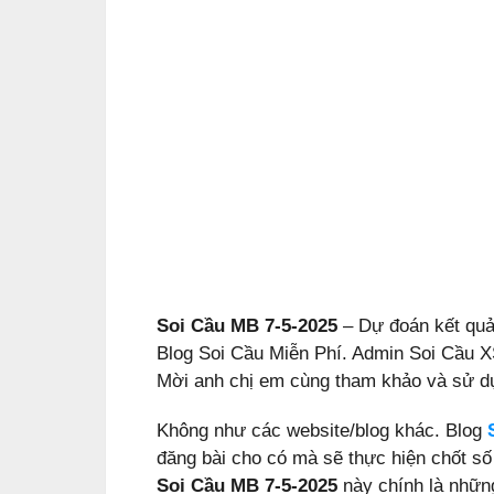
Soi Cầu MB 7-5-2025
– Dự đoán kết quả
Blog Soi Cầu Miễn Phí. Admin Soi Cầu X
Mời anh chị em cùng tham khảo và sử dụ
Không như các website/blog khác. Blog
đăng bài cho có mà sẽ thực hiện chốt số
Soi Cầu MB 7-5-2025
này chính là nhữn