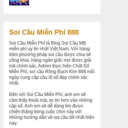
Soi Cầu Miễn Phí 888
Soi Cầu Miễn Phí là Blog Soi Cầu MB
miễn phí uy tín nhất Việt Nam. Với hàng
trăm phương pháp soi cầu được chia sẻ
công khai, hàng ngàn giấc mơ được giải
mã chính xác. Admin thực hiện Chốt Số
Miễn Phí, soi cầu Rồng Bạch Kim 888 mỗi
ngày cung cấp cầu lô số đẹp chính xác
nhất.
Đến với Soi Cầu Miễn Phí, anh em sẽ
cảm thấy thoải mái, tự tin hơn vào những
cặp số. Anh em sẽ dễ dàng tìm được
chiến thắng trong cuộc chơi này với
những hướng dẫn về soi cầu tốt nhất hiện
nay.