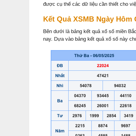
được cụ thể các dữ liệu cần thiết cho vi
Kết Quả XSMB Ngày Hôm 
Bên dưới là bảng kết quả xổ số miền Bắ
nay. Dựa vào bảng kết quả xổ số này ch