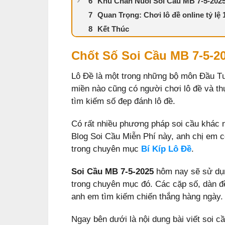
Khu Chăn Nuôi Soi Cầu MB 7-5-202
Quan Trọng: Chơi lô đề online tỷ lệ 
Kết Thúc
Chốt Số Soi Cầu MB 7-5-2
Lô Đề là một trong những bộ môn Đầu Tư
miền nào cũng có người chơi lô đề và t
tìm kiếm số đẹp đánh lô đề.
Có rất nhiều phương pháp soi cầu khác n
Blog Soi Cầu Miễn Phí này, anh chị em 
trong chuyên mục
Bí Kíp Lô Đề
.
Soi Cầu MB 7-5-2025
hôm nay sẽ sử dụn
trong chuyên mục đó. Các cặp số, dàn đ
anh em tìm kiếm chiến thắng hàng ngày.
Ngay bên dưới là nội dung bài viết soi 