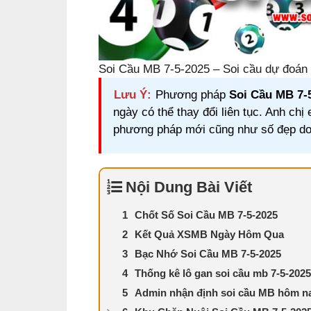
Soi Cầu MB 7-5-2025 – Soi cầu dự đoán
Lưu Ý:
Phương pháp
Soi Cầu MB 7-
ngày có thể thay đổi liên tục. Anh ch
phương pháp mới cũng như số đẹp do
Nội Dung Bài Viết
Chốt Số Soi Cầu MB 7-5-2025
Kết Quả XSMB Ngày Hôm Qua
Bạc Nhớ Soi Cầu MB 7-5-2025
Thống kê lô gan soi cầu mb 7-5-2025
Admin nhận định soi cầu MB hôm n