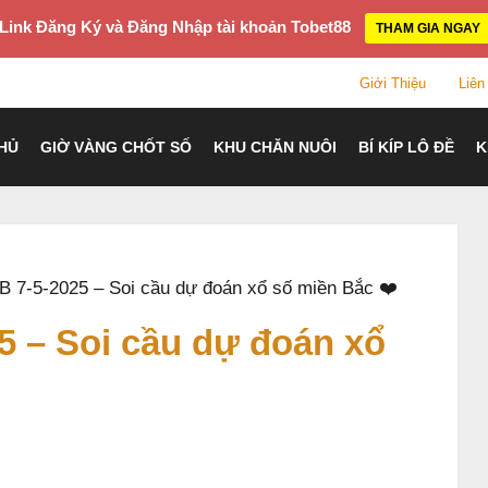
Link Đăng Ký và Đăng Nhập tài khoản Tobet88
THAM GIA NGAY
Giới Thiệu
Liên
HỦ
GIỜ VÀNG CHỐT SỐ
KHU CHĂN NUÔI
BÍ KÍP LÔ ĐỀ
K
B 7-5-2025 – Soi cầu dự đoán xổ số miền Bắc ❤️
5 – Soi cầu dự đoán xổ