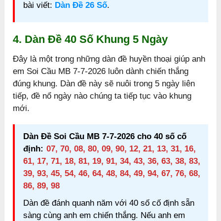
bài viết:
Dàn Đề 26 Số
.
4. Dàn Đề 40 Số Khung 5 Ngày
Đây là một trong những dàn đề huyền thoại giúp anh
em Soi Cầu MB 7-7-2026 luôn dành chiến thắng
đúng khung. Dàn đề này sẽ nuôi trong 5 ngày liên
tiếp, đề nổ ngày nào chúng ta tiếp tục vào khung
mới.
Dàn Đề Soi Cầu MB 7-7-2026 cho 40 số cố
định:
07, 70, 08, 80, 09, 90, 12, 21, 13, 31, 16,
61, 17, 71, 18, 81, 19, 91, 34, 43, 36, 63, 38, 83,
39, 93, 45, 54, 46, 64, 48, 84, 49, 94, 67, 76, 68,
86, 89, 98
Dàn đề đánh quanh năm với 40 số cố định sẵn
sàng cùng anh em chiến thắng. Nếu anh em