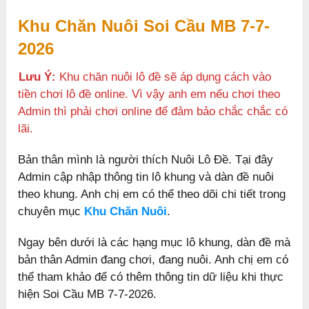
Khu Chăn Nuôi Soi Cầu MB 7-7-
2026
Lưu Ý:
Khu chăn nuôi lô đề sẽ áp dụng cách vào
tiền chơi lô đề online. Vì vậy anh em nếu chơi theo
Admin thì phải chơi online để đảm bảo chắc chắc có
lãi.
Bản thân mình là người thích Nuôi Lô Đề. Tại đây
Admin cập nhập thông tin lô khung và dàn đề nuôi
theo khung. Anh chị em có thể theo dõi chi tiết trong
chuyên mục
Khu Chăn Nuôi
.
Ngay bên dưới là các hạng mục lô khung, dàn đề mà
bản thân Admin đang chơi, đang nuôi. Anh chị em có
thể tham khảo để có thêm thông tin dữ liệu khi thực
hiện Soi Cầu MB 7-7-2026.