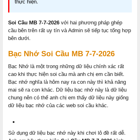
thực hiện.
Soi Cầu MB 7-7-2026
với hai phương pháp ghép
cầu bên trên rất uy tín và Admin sẽ tiếp tục tổng hợp
bên dưới.
Bạc Nhớ Soi Cầu MB 7-7-2026
Bạc Nhớ là một trong những dữ liệu chính xác rất
cao khi thực hiện soi cầu mà anh chị em cần biết.
Bạc nhớ nghĩa là hôm nay ra con này thì khả năng
mai sẽ ra con khác. Dữ liệu bạc nhớ này là dữ liệu
chung nên có thể anh chị em thấy dữ liệu này giống
dữ liệu bạc nhớ của các web soi cầu khác.
Sử dụng dữ liệu bạc nhớ này khi chơi lô đề rất dễ.