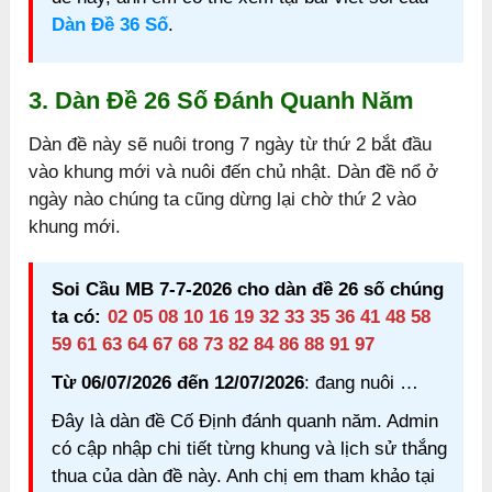
Dàn Đề 36 Số
.
3. Dàn Đề 26 Số Đánh Quanh Năm
Dàn đề này sẽ nuôi trong 7 ngày từ thứ 2 bắt đầu
vào khung mới và nuôi đến chủ nhật. Dàn đề nổ ở
ngày nào chúng ta cũng dừng lại chờ thứ 2 vào
khung mới.
Soi Cầu MB 7-7-2026 cho dàn đề 26 số chúng
ta có:
02 05 08 10 16 19 32 33 35 36 41 48 58
59 61 63 64 67 68 73 82 84 86 88 91 97
Từ 06/07/2026 đến 12/07/2026
: đang nuôi …
Đây là dàn đề Cố Định đánh quanh năm. Admin
có cập nhập chi tiết từng khung và lịch sử thắng
thua của dàn đề này. Anh chị em tham khảo tại