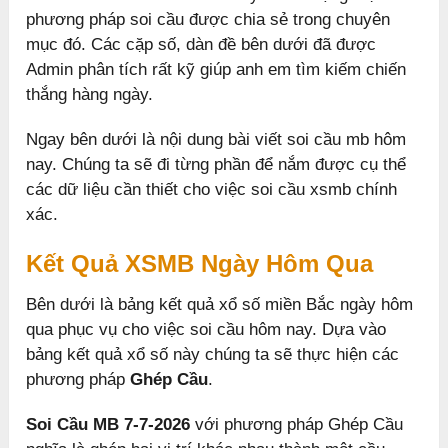
phương pháp soi cầu được chia sẻ trong chuyên
mục đó. Các cặp số, dàn đề bên dưới đã được
Admin phân tích rất kỹ giúp anh em tìm kiếm chiến
thắng hàng ngày.
Ngay bên dưới là nội dung bài viết soi cầu mb hôm
nay. Chúng ta sẽ đi từng phần để nắm được cụ thể
các dữ liệu cần thiết cho việc soi cầu xsmb chính
xác.
Kết Quả XSMB Ngày Hôm Qua
Bên dưới là bảng kết quả xổ số miền Bắc ngày hôm
qua phục vụ cho việc soi cầu hôm nay. Dựa vào
bảng kết quả xổ số này chúng ta sẽ thực hiện các
phương pháp
Ghép Cầu
.
Soi Cầu MB 7-7-2026
với phương pháp Ghép Cầu