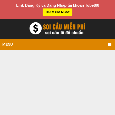
Link Đăng Ký và Đăng Nhập tài khoản Tobet88
THAM GIA NGAY
MENU