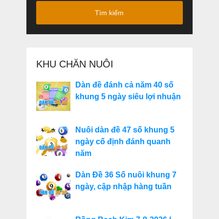
Tìm kiếm
KHU CHĂN NUÔI
Dàn đề đánh cả năm 40 số
khung 5 ngày siêu lợi nhuận
Nuôi dàn đề 47 số khung 5
ngày cố định đánh quanh
năm
Dàn Đề 36 Số nuôi khung 7
ngày, cập nhập hàng tuần