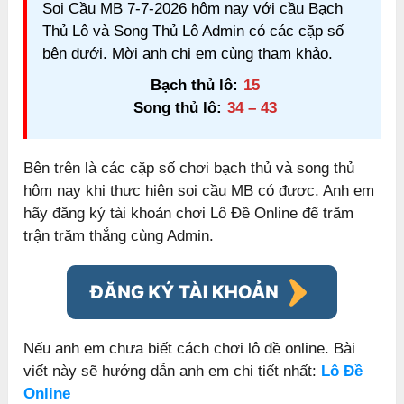
Soi Cầu MB 7-7-2026 hôm nay với cầu Bạch
Thủ Lô và Song Thủ Lô Admin có các cặp số
bên dưới. Mời anh chị em cùng tham khảo.
Bạch thủ lô:
15
Song thủ lô:
34 – 43
Bên trên là các cặp số chơi bạch thủ và song thủ
hôm nay khi thực hiện soi cầu MB có được. Anh em
hãy đăng ký tài khoản chơi Lô Đề Online để trăm
trận trăm thắng cùng Admin.
Nếu anh em chưa biết cách chơi lô đề online. Bài
viết này sẽ hướng dẫn anh em chi tiết nhất:
Lô Đề
Online